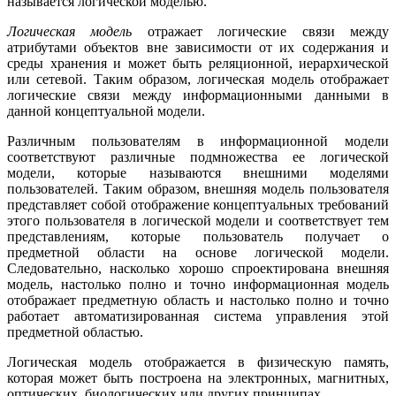
называется логиче­ской моделью.
Логическая модель
отражает логические связи между
атрибутами объектов вне зависимости от их содержания и
среды хранения и мо­жет быть реляционной, иерархической
или сетевой. Таким образом, логическая модель отображает
логические связи между информаци­онными данными в
данной концептуальной модели.
Различным пользователям в информационной модели
соответ­ствуют различные подмножества ее логической
модели, которые на­зываются внешними моделями
пользователей. Таким образом, внешняя модель пользователя
представляет собой отображение кон­цептуальных требований
этого пользователя в логической модели и соответствует тем
представлениям, которые пользователь получает о
предметной области на основе логической модели.
Следовательно, насколько хорошо спроектирована внешняя
модель, настолько пол­но и точно информационная модель
отображает предметную об­ласть и настолько полно и точно
работает автоматизированная сис­тема управления этой
предметной областью.
Логическая модель отображается в физическую память,
которая может быть построена на электронных, магнитных,
оптических, биологических или других принципах.