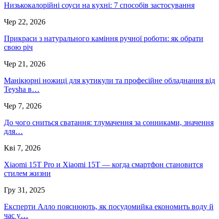
Низькокалорійні соуси на кухні: 7 способів застосування
Чер 22, 2026
Прикраси з натурального каміння ручної роботи: як обрати
свою річ
Чер 21, 2026
Манікюрні ножиці для кутикули та професійне обладнання від
Teysha в…
Чер 7, 2026
До чого сниться сватання: тлумачення за сонниками, значення
для…
Кві 7, 2026
Xiaomi 15T Pro и Xiaomi 15T — когда смартфон становится
стилем жизни
Гру 31, 2025
Експерти Алло пояснюють, як посудомийка економить воду й
час у…