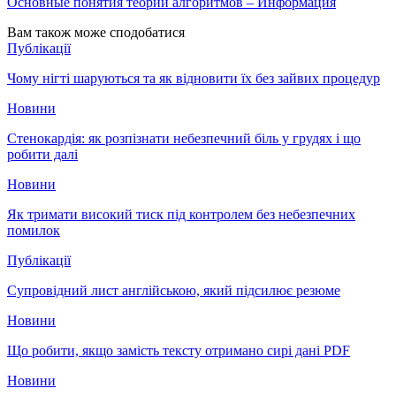
Основные понятия теории алгоритмов – Информация
Вам також може сподобатися
Публікації
Чому нігті шаруються та як відновити їх без зайвих процедур
Новини
Стенокардія: як розпізнати небезпечний біль у грудях і що
робити далі
Новини
Як тримати високий тиск під контролем без небезпечних
помилок
Публікації
Супровідний лист англійською, який підсилює резюме
Новини
Що робити, якщо замість тексту отримано сирі дані PDF
Новини