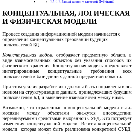
Раніші записи у категорії Публікації
КОНЦЕПТУАЛЬНАЯ, ЛОГИЧЕСКАЯ
И ФИЗИЧЕСКАЯ МОДЕЛИ
Процесс создания информационной модели начинается с
опре­деления концептуальных требований будущих
пользователей БД.
Концептуальная мо­дель
отображает предметную область в
виде взаимосвязанных объ­ектов без указания способов их
физического хранения. Концепту­альная модель представляет
интегрированные концептуальные требо­вания всех
пользователей к базе данных данной предметной области.
При этом усилия разработчика должны быть направлены в ос­
новном на структуризацию данных, принадлежащих будущим
поль­зователям БД, и выявление взаимосвязей между ними.
Возможно, что отраженные в концептуальной модели взаи­
мосвязи между объектами окажутся впоследствии
нереализуемы­ми средствами выбранной СУБД. Это потребует
изменения кон­цептуальной модели. Версия концептуальной
модели, которая может быть реализована конкретной СУБД,