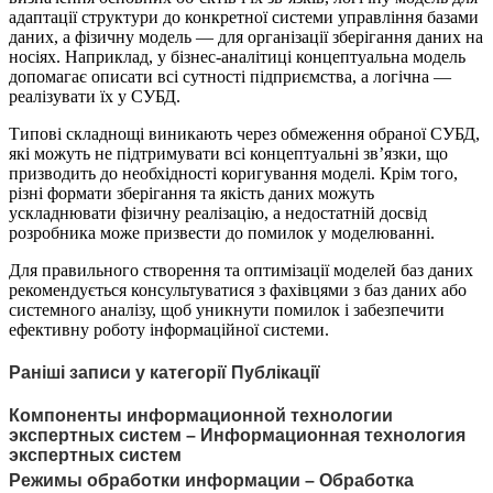
адаптації структури до конкретної системи управління базами
даних, а фізичну модель — для організації зберігання даних на
носіях. Наприклад, у бізнес-аналітиці концептуальна модель
допомагає описати всі сутності підприємства, а логічна —
реалізувати їх у СУБД.
Типові складнощі виникають через обмеження обраної СУБД,
які можуть не підтримувати всі концептуальні зв’язки, що
призводить до необхідності коригування моделі. Крім того,
різні формати зберігання та якість даних можуть
ускладнювати фізичну реалізацію, а недостатній досвід
розробника може призвести до помилок у моделюванні.
Для правильного створення та оптимізації моделей баз даних
рекомендується консультуватися з фахівцями з баз даних або
системного аналізу, щоб уникнути помилок і забезпечити
ефективну роботу інформаційної системи.
Раніші записи у категорії Публікації
Компоненты информационной технологии
экспертных систем – Информационная технология
экспертных систем
Режимы обработки информации – Обработка