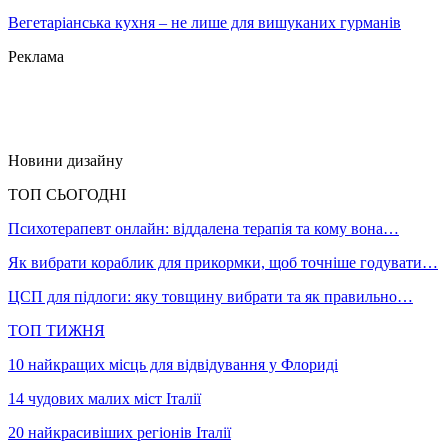
Вегетаріанська кухня – не лише для вишуканих гурманів
Реклама
Новини дизайну
ТОП СЬОГОДНІ
Психотерапевт онлайн: віддалена терапія та кому вона…
Як вибрати кораблик для прикормки, щоб точніше годувати…
ЦСП для підлоги: яку товщину вибрати та як правильно…
ТОП ТИЖНЯ
10 найкращих місць для відвідування у Флориді
14 чудових малих міст Італії
20 найкрасивіших регіонів Італії