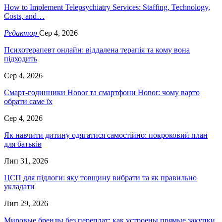
How to Implement Telepsychiatry Services: Staffing, Technology,
Costs, and…
Редактор
Сер 4, 2026
Психотерапевт онлайн: віддалена терапія та кому вона
підходить
Сер 4, 2026
Смарт-годинники Honor та смартфони Honor: чому варто
обрати саме їх
Сер 4, 2026
Як навчити дитину одягатися самостійно: покроковий план
для батьків
Лип 31, 2026
ЦСП для підлоги: яку товщину вибрати та як правильно
укладати
Лип 29, 2026
Мировые бренды без переплат: как устроены прямые закупки