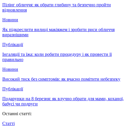
Пілінг обличчя: як обрати глибину та безпечно пройти
відновлення
Новини
Як підкреслити вилиці макіяжем і зробити риси обличчя
виразнішими
Публікації
Інгаляції та їжа: коли робити процедуру і як провести її
правильно
Новини
Високий тиск без симптомів: як вчасно помітити небезпеку
Публікації
Подарунки на 8 березня: як влучно обрати для мами, коханої,
бабусі чи подруги
Останні статті:
Статті