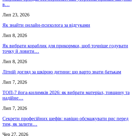
в…
Лип 23, 2026
Як знайти онлайн-психолога за відгуками
Лип 8, 2026
Як вибрати кораблик для прикормки, щоб точніше годувати
точку й ловити…
Лип 8, 2026
Літній догляд за шкірою дитини: що варто знати батькам
Лип 7, 2026
ТОП-7 йога-килимків 2026: як вибрати матеріал, товщину та
надійне…
Лип 7, 2026
Секрети професійних шефів: навіщо обсмажувати рис перед
тим, як залити…
Чер 27, 2026