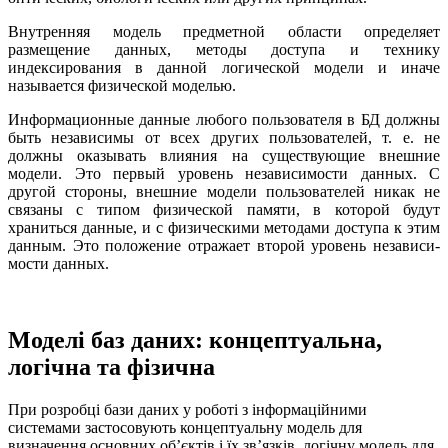
Внутренняя модель предметной области определяет
размещение данных, методы доступа и технику
индексирования в данной логи­ческой модели и иначе
называется физической моделью.
Информационные данные любого пользователя в БД должны
быть независимы от всех других пользователей, т. е. не
должны ока­зывать влияния на существующие внешние
модели. Это первый уровень независимости данных. С
другой стороны, внешние модели пользователей никак не
связаны с типом физической памяти, в ко­торой будут
храниться данные, и с физическими методами доступа к этим
данным. Это положение отражает второй уровень независи­
мости данных.
Моделі баз даних: концептуальна,
логічна та фізична
При розробці бази даних у роботі з інформаційними
системами застосовують концептуальну модель для
визначення основних об’єктів і їх зв’язків, логічну модель для