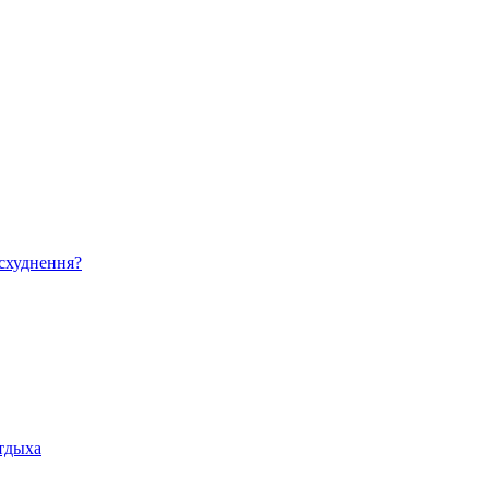
 схуднення?
отдыха