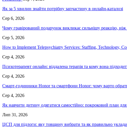
Як за 5 хвилин знайти потрібну запчастину в онлайн-каталозі
Сер 6, 2026
Чому гравірований подарунок викликає сильнішу реакцію, ніж
Сер 5, 2026
How to Implement Telepsychiatry Services: Staffing, Technology, C
Сер 4, 2026
Психотерапевт онлайн: віддалена терапія та кому вона підходит
Сер 4, 2026
Смарт-годинники Honor та смартфони Honor: чому варто обрати
Сер 4, 2026
Як навчити дитину одягатися самостійно: покроковий план для 
Лип 31, 2026
ЦСП для підлоги: яку товщину вибрати та як правильно уклад