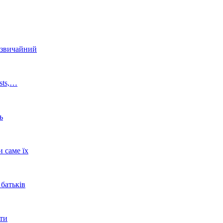
 звичайний
osts,…
ь
 саме їх
батьків
ати