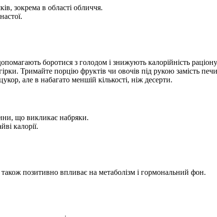
ків, зокрема в області обличчя.
настої.
 допомагають боротися з голодом і знижують калорійність раціону
огірки. Тримайте порцію фруктів чи овочів під рукою замість печи
укор, але в набагато меншій кількості, ніж десерти.
дини, що викликає набряки.
йві калорії.
а також позитивно впливає на метаболізм і гормональний фон.