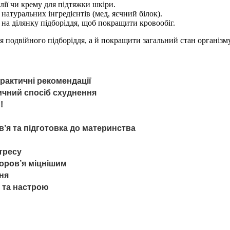
ії чи крему для підтяжки шкіри.
натуральних інгредієнтів (мед, яєчний білок).
на ділянку підборіддя, щоб покращити кровообіг.
 подвійного підборіддя, а й покращити загальний стан організм
практичні рекомендації
ичний спосіб схуднення
!
в’я та підготовка до материнства
стресу
доров’я міцнішим
ня
и та настрою