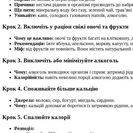
Причина:
нестача рідини в організмі призводить до набря
Що пити:
мінеральну воду без газу, зелений чай, трав’яні 
Уникайте:
кави, солодких газованих напоїв, алкоголю.
Крок 2. Включіть у раціон свіжі овочі та фрукти
Чому це важливо:
овочі та фрукти багаті на клітковину,
Рекомендація:
їжте яблука, апельсини, моркву, капусту, 
Міф:
від фруктів не повніють. Вони містять натуральний ц
Крок 3. Виключіть або мінімізуйте алкоголь
Чому:
алкоголь зневоднює організм і сприяє затримці рі
Калорійність:
навіть невеликі порції алкоголю додають за
Крок 4. Споживайте більше кальцію
Джерела:
молоко, сир, йогурт, мигдаль, сардини.
Чому:
кальцій допомагає боротися із затримкою рідини, 
Крок 5. Спалюйте калорії
Розподіл: