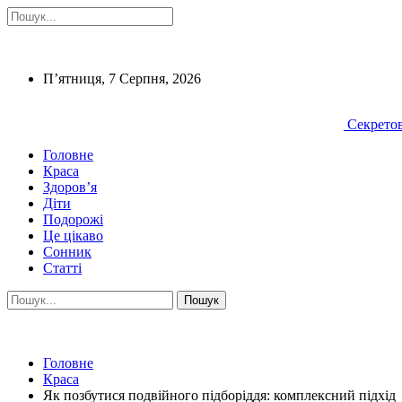
П’ятниця, 7 Серпня, 2026
Секретов
Головне
Краса
Здоров’я
Діти
Подорожі
Це цікаво
Сонник
Статті
Головне
Краса
Як позбутися подвійного підборіддя: комплексний підхід