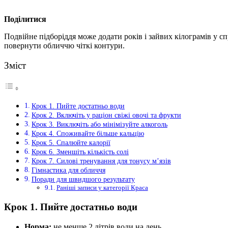
Поділитися
Подвійне підборіддя може додати років і зайвих кілограмів у с
повернути обличчю чіткі контури.
Зміст
Крок 1. Пийте достатньо води
Крок 2. Включіть у раціон свіжі овочі та фрукти
Крок 3. Виключіть або мінімізуйте алкоголь
Крок 4. Споживайте більше кальцію
Крок 5. Спалюйте калорії
Крок 6. Зменшіть кількість солі
Крок 7. Силові тренування для тонусу м’язів
Гімнастика для обличчя
Поради для швидшого результату
Раніші записи у категорії Краса
Крок 1. Пийте достатньо води
Норма:
не менше 2 літрів води на день.