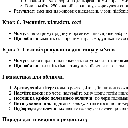
Спалюйте 250 калорій на день фізичними вправами: 
Виключайте 250 калорій із раціону, скорочуючи спо
Результат:
зменшення жирових відкладень у зоні підборід
Крок 6. Зменшіть кількість солі
Чому:
сіль затримує рідину в організмі, що сприяє набряк
Що робити:
замініть сіль пряними травами, уникайте соєв
Крок 7. Силові тренування для тонусу м’язів
Чому:
силові вправи підтримують тонус м’язів і запобігаю
Що робити:
включіть гімнастику для обличчя та загальні 
Гімнастика для обличчя
Артикуляція літер:
сильно розтягуйте губи, вимовляючи 
Надуйте щоки:
по черзі надувайте одну щоку, потім іншу
Посмішка однією половиною обличчя:
по черзі підніма
Витягування шиї:
підніміть голову, витягніть шию, пове
Підборіддя до плеча:
нахиляйте голову до плечей, розтяг
Поради для швидшого результату