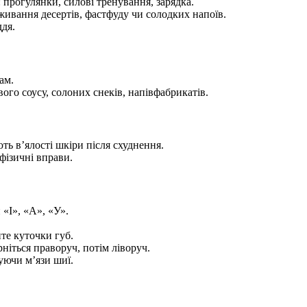
прогулянки, силові тренування, зарядка.
живання десертів, фастфуду чи солодких напоїв.
дя.
ам.
ого соусу, солоних снеків, напівфабрикатів.
ть в’ялості шкіри після схуднення.
фізичні вправи.
«І», «А», «У».
.
йте куточки губ.
рніться праворуч, потім ліворуч.
уючи м’язи шиї.