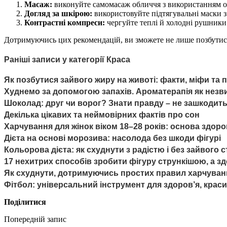
Масаж:
виконуйте самомасаж обличчя з використанням ол
Догляд за шкірою:
використовуйте підтягувальні маски з 
Контрастні компреси:
чергуйте теплі й холодні рушники 
Дотримуючись цих рекомендацій, ви зможете не лише позбутися
Раніші записи у категорії Краса
Як позбутися зайвого жиру на животі: факти, міфи та 
Худнемо за допомогою запахів. Ароматерапія як незв
Шоколад: друг чи ворог? Знати правду – не зашкодить
Декілька цікавих та неймовірних фактів про сон
Харчування для жінок віком 18–28 років: основа здоро
Дієта на основі морозива: насолода без шкоди фігурі
Кольорова дієта: як схуднути з радістю і без зайвого 
17 нехитрих способів зробити фігуру стрункішою, а з
Як схуднути, дотримуючись простих правил харчуван
Фітбол: універсальний інструмент для здоров’я, крас
Поділитися
Попередній запис