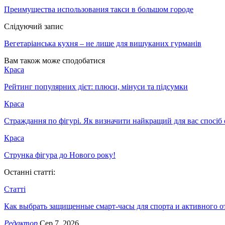
Преимущества использования такси в большом городе
Слідуючий запис
Вегетаріанська кухня – не лише для вишуканих гурманів
Вам також може сподобатися
Краса
Рейтинг популярних дієт: плюси, мінуси та підсумки
Краса
Страждання по фігурі. Як визначити найкращий для вас спосіб
Краса
Струнка фігура до Нового року!
Останні статті:
Статті
Как выбрать защищенные смарт-часы для спорта и активного 
Редактор
Сер 7, 2026