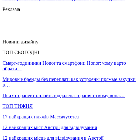
Реклама
Новини дизайну
ТОП СЬОГОДНІ
Смарт-годинники Honor та смартфони Honor: чому варто
обрати…
Мировые бренды без переплат: как устроены прямые закупки
в…
Психотерапевт онлайн: віддалена терапія та кому вона…
ТОП ТИЖНЯ
17 найкращих пляжів Массачусетса
12 найкращих міст Австрії для відвідування
12 найкращих місць для відвідування в Австрії