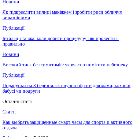
Новини
Як підкреслити вилиці макіяжем і зробити риси обличчя
виразнішими
Публікації
Інгаляції та їжа: коли робити процедуру і як провести її
правильно
Новини
Високий тиск без симптомів: як вчасно помітити небезпеку
Публікації
Подарунки на 8 березня: як влучно обрати для мами, коханої,
бабусі чи подруги
Останні статті:
Статті
Как выбрать защищенные смарт-часы для спорта и активного
отдыха