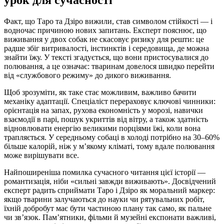
Факт, що Таро та Дзіро вижили, став символом стійкості — і
водночас причиною нових запитань. Експерт пояснює, що
виживання у двох собак не скасовує ризику для решти: це
радше збіг витривалості, інстинктів і середовища, де можна
знайти їжу. У тексті згадується, що вони пристосувалися до
полювання, а це означає: тваринам довелося швидко перейти
від «службового режиму» до дикого виживання.
Щоб зрозуміти, як таке стає можливим, важливо бачити
механіку адаптації. Спеціаліст перераховує ключові чинники:
орієнтація на запах, рухова економність у морозі, навички
взаємодії в парі, пошук укриттів від вітру, а також здатність
відновлювати енергію великими порціями їжі, коли вона
трапляється. У середньому собаці в холоді потрібно на 30–60%
більше калорій, ніж у м’якому кліматі, тому вдале полювання
може вирішувати все.
Найпоширеніша помилка сучасного читання цієї історії —
романтизація, ніби «сильні завжди виживають». Досвідчений
експерт радить сприймати Таро і Дзіро як моральний маркер:
якщо тварини залучаються до науки чи рятувальних робіт,
їхній добробут має бути частиною плану так само, як пальне
чи зв’язок. Пам’ятники, фільми й музейні експонати важливі,