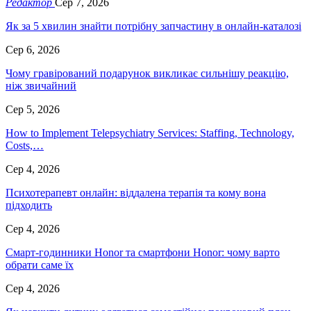
Редактор
Сер 7, 2026
Як за 5 хвилин знайти потрібну запчастину в онлайн-каталозі
Сер 6, 2026
Чому гравірований подарунок викликає сильнішу реакцію,
ніж звичайний
Сер 5, 2026
How to Implement Telepsychiatry Services: Staffing, Technology,
Costs,…
Сер 4, 2026
Психотерапевт онлайн: віддалена терапія та кому вона
підходить
Сер 4, 2026
Смарт-годинники Honor та смартфони Honor: чому варто
обрати саме їх
Сер 4, 2026