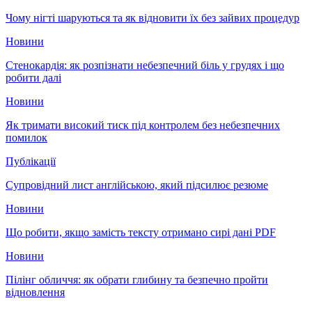
Чому нігті шаруються та як відновити їх без зайвих процедур
Новини
Стенокардія: як розпізнати небезпечний біль у грудях і що
робити далі
Новини
Як тримати високий тиск під контролем без небезпечних
помилок
Публікації
Супровідний лист англійською, який підсилює резюме
Новини
Що робити, якщо замість тексту отримано сирі дані PDF
Новини
Пілінг обличчя: як обрати глибину та безпечно пройти
відновлення