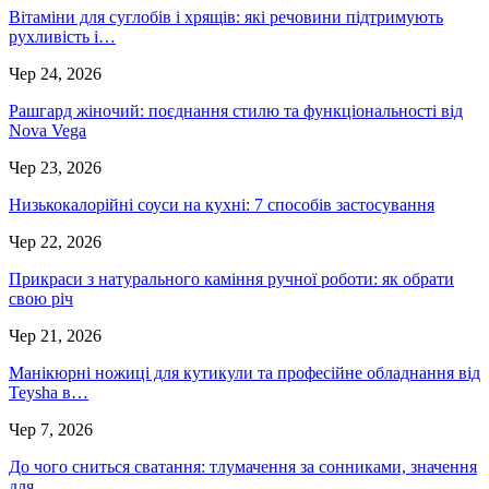
Вітаміни для суглобів і хрящів: які речовини підтримують
рухливість і…
Чер 24, 2026
Рашгард жіночий: поєднання стилю та функціональності від
Nova Vega
Чер 23, 2026
Низькокалорійні соуси на кухні: 7 способів застосування
Чер 22, 2026
Прикраси з натурального каміння ручної роботи: як обрати
свою річ
Чер 21, 2026
Манікюрні ножиці для кутикули та професійне обладнання від
Teysha в…
Чер 7, 2026
До чого сниться сватання: тлумачення за сонниками, значення
для…