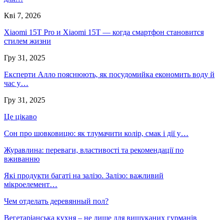
Кві 7, 2026
Xiaomi 15T Pro и Xiaomi 15T — когда смартфон становится
стилем жизни
Гру 31, 2025
Експерти Алло пояснюють, як посудомийка економить воду й
час у…
Гру 31, 2025
Це цікаво
Сон про шовковицю: як тлумачити колір, смак і дії у…
Журавлина: переваги, властивості та рекомендації по
вживанню
Які продукти багаті на залізо. Залізо: важливий
мікроелемент…
Чем отделать деревянный пол?
Вегетаріанська кухня – не лише для вишуканих гурманів