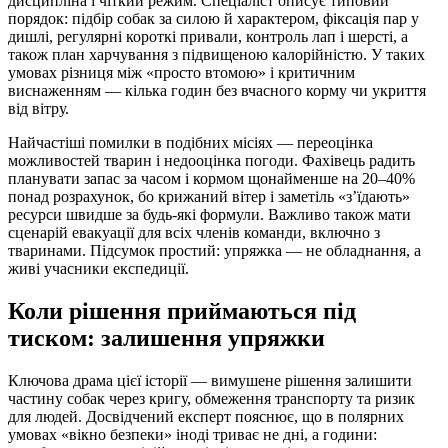
дисципліна і чіткий режим. Спеціаліст описує типовий
порядок: підбір собак за силою й характером, фіксація пар у
дишлі, регулярні короткі привали, контроль лап і шерсті, а
також план харчування з підвищеною калорійністю. У таких
умовах різниця між «просто втомою» і критичним
виснаженням — кілька годин без вчасного корму чи укриття
від вітру.
Найчастіші помилки в подібних місіях — переоцінка
можливостей тварин і недооцінка погоди. Фахівець радить
планувати запас за часом і кормом щонайменше на 20–40%
понад розрахунок, бо крижаний вітер і заметіль «з’їдають»
ресурси швидше за будь-які формули. Важливо також мати
сценарій евакуації для всіх членів команди, включно з
тваринами. Підсумок простий: упряжка — не обладнання, а
живі учасники експедиції.
Коли рішення приймаються під
тиском: залишення упряжки
Ключова драма цієї історії — вимушене рішення залишити
частину собак через кригу, обмеження транспорту та ризик
для людей. Досвідчений експерт пояснює, що в полярних
умовах «вікно безпеки» іноді триває не дні, а години: