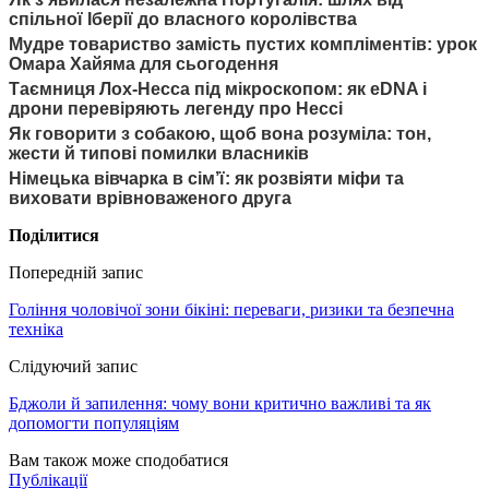
спільної Іберії до власного королівства
Мудре товариство замість пустих компліментів: урок
Омара Хайяма для сьогодення
Таємниця Лох-Несса під мікроскопом: як eDNA і
дрони перевіряють легенду про Нессі
Як говорити з собакою, щоб вона розуміла: тон,
жести й типові помилки власників
Німецька вівчарка в сім’ї: як розвіяти міфи та
виховати врівноваженого друга
Поділитися
Попередній запис
Гоління чоловічої зони бікіні: переваги, ризики та безпечна
техніка
Слідуючий запис
Бджоли й запилення: чому вони критично важливі та як
допомогти популяціям
Вам також може сподобатися
Публікації