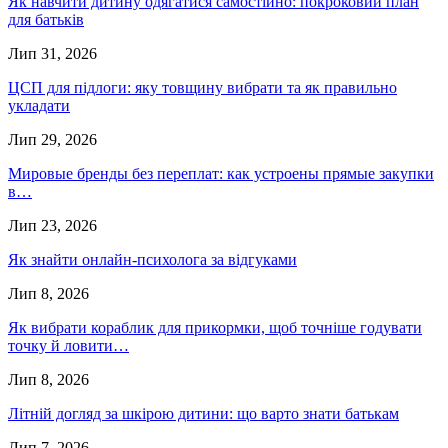
Як навчити дитину одягатися самостійно: покроковий план
для батьків
Лип 31, 2026
ЦСП для підлоги: яку товщину вибрати та як правильно
укладати
Лип 29, 2026
Мировые бренды без переплат: как устроены прямые закупки
в…
Лип 23, 2026
Як знайти онлайн-психолога за відгуками
Лип 8, 2026
Як вибрати кораблик для прикормки, щоб точніше годувати
точку й ловити…
Лип 8, 2026
Літній догляд за шкірою дитини: що варто знати батькам
Лип 7, 2026