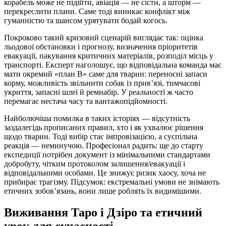
корабель може не підійти, авіація — не сісти, а шторм —
перекреслити плани. Саме тоді виникає конфлікт між
гуманністю та шансом урятувати бодай когось.
Покроково такий кризовий сценарій виглядає так: оцінка
льодової обстановки і прогнозу, визначення пріоритетів
евакуації, пакування критичних матеріалів, розподіл місць у
транспорті. Експерт наголошує, що відповідальна команда має
мати окремий «план B» саме для тварин: переносні запаси
корму, можливість звільнити собак із прив’язі, тимчасові
укриття, запасні шлеї й ремнабір. У реальності ж часто
перемагає нестача часу та вантажопідйомності.
Найболючіша помилка в таких історіях — відсутність
заздалегідь прописаних правил, хто і як ухвалює рішення
щодо тварин. Тоді вибір стає імпровізацією, а суспільна
реакція — неминучою. Професіонал радить: ще до старту
експедиції потрібен документ із мінімальними стандартами
добробуту, чітким протоколом залишення/евакуації і
відповідальними особами. Це знижує ризик хаосу, хоча не
прибирає трагізму. Підсумок: екстремальні умови не знімають
етичних зобов’язань, вони лише роблять їх видимішими.
Виживання Таро і Дзіро та етичний
урок для сучасності