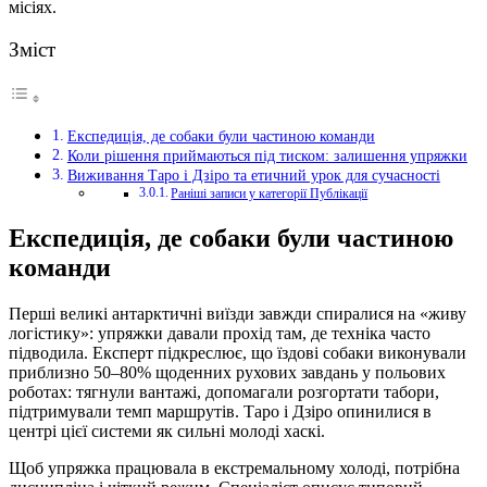
місіях.
Зміст
Експедиція, де собаки були частиною команди
Коли рішення приймаються під тиском: залишення упряжки
Виживання Таро і Дзіро та етичний урок для сучасності
Раніші записи у категорії Публікації
Експедиція, де собаки були частиною
команди
Перші великі антарктичні виїзди завжди спиралися на «живу
логістику»: упряжки давали прохід там, де техніка часто
підводила. Експерт підкреслює, що їздові собаки виконували
приблизно 50–80% щоденних рухових завдань у польових
роботах: тягнули вантажі, допомагали розгортати табори,
підтримували темп маршрутів. Таро і Дзіро опинилися в
центрі цієї системи як сильні молоді хаскі.
Щоб упряжка працювала в екстремальному холоді, потрібна