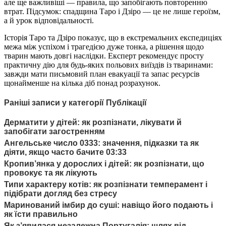
але ще важливіші — правила, що запобігають повторенню
втрат. Підсумок: спадщина Таро і Дзіро — це не лише героїзм,
а й урок відповідальності.
Історія Таро та Дзіро показує, що в екстремальних експедиціях
межа між успіхом і трагедією дуже тонка, а рішення щодо
тварин мають довгі наслідки. Експерт рекомендує просту
практичну дію для будь-яких польових виїздів із тваринами:
завжди мати письмовий план евакуації та запас ресурсів
щонайменше на кілька діб понад розрахунок.
Раніші записи у категорії Публікації
Дерматити у дітей: як розпізнати, лікувати й
запобігати загостренням
Ангельське число 0333: значення, підказки та як
діяти, якщо часто бачите 03:33
Кропив’янка у дорослих і дітей: як розпізнати, що
провокує та як лікують
Типи характеру котів: як розпізнати темперамент і
підібрати догляд без стресу
Маринований імбир до суші: навіщо його подають і
як їсти правильно
Як з’явилася незалежна Португалія: шлях від