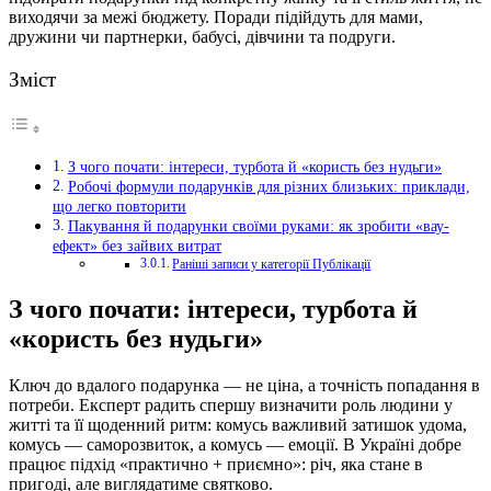
виходячи за межі бюджету. Поради підійдуть для мами,
дружини чи партнерки, бабусі, дівчини та подруги.
Зміст
З чого почати: інтереси, турбота й «користь без нудьги»
Робочі формули подарунків для різних близьких: приклади,
що легко повторити
Пакування й подарунки своїми руками: як зробити «вау-
ефект» без зайвих витрат
Раніші записи у категорії Публікації
З чого почати: інтереси, турбота й
«користь без нудьги»
Ключ до вдалого подарунка — не ціна, а точність попадання в
потреби. Експерт радить спершу визначити роль людини у
житті та її щоденний ритм: комусь важливий затишок удома,
комусь — саморозвиток, а комусь — емоції. В Україні добре
працює підхід «практично + приємно»: річ, яка стане в
пригоді, але виглядатиме святково.