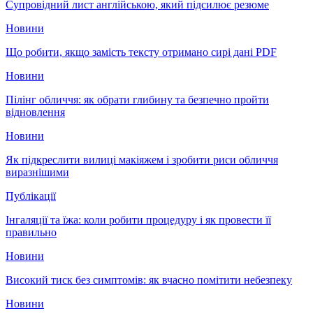
Супровідний лист англійською, який підсилює резюме
Новини
Що робити, якщо замість тексту отримано сирі дані PDF
Новини
Пілінг обличчя: як обрати глибину та безпечно пройти
відновлення
Новини
Як підкреслити вилиці макіяжем і зробити риси обличчя
виразнішими
Публікації
Інгаляції та їжа: коли робити процедуру і як провести її
правильно
Новини
Високий тиск без симптомів: як вчасно помітити небезпеку
Новини