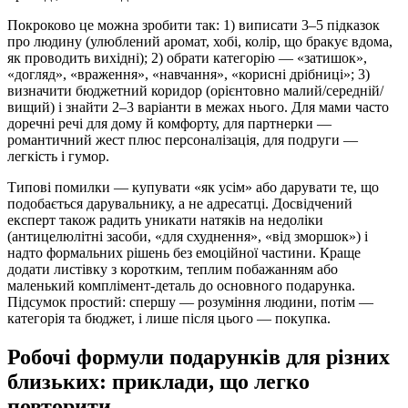
Покроково це можна зробити так: 1) виписати 3–5 підказок
про людину (улюблений аромат, хобі, колір, що бракує вдома,
як проводить вихідні); 2) обрати категорію — «затишок»,
«догляд», «враження», «навчання», «корисні дрібниці»; 3)
визначити бюджетний коридор (орієнтовно малий/середній/
вищий) і знайти 2–3 варіанти в межах нього. Для мами часто
доречні речі для дому й комфорту, для партнерки —
романтичний жест плюс персоналізація, для подруги —
легкість і гумор.
Типові помилки — купувати «як усім» або дарувати те, що
подобається дарувальнику, а не адресатці. Досвідчений
експерт також радить уникати натяків на недоліки
(антицелюлітні засоби, «для схуднення», «від зморшок») і
надто формальних рішень без емоційної частини. Краще
додати листівку з коротким, теплим побажанням або
маленький комплімент-деталь до основного подарунка.
Підсумок простий: спершу — розуміння людини, потім —
категорія та бюджет, і лише після цього — покупка.
Робочі формули подарунків для різних
близьких: приклади, що легко
повторити