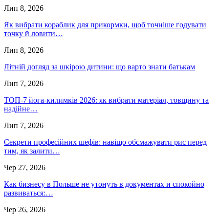
Лип 8, 2026
Як вибрати кораблик для прикормки, щоб точніше годувати
точку й ловити…
Лип 8, 2026
Літній догляд за шкірою дитини: що варто знати батькам
Лип 7, 2026
ТОП-7 йога-килимків 2026: як вибрати матеріал, товщину та
надійне…
Лип 7, 2026
Секрети професійних шефів: навіщо обсмажувати рис перед
тим, як залити…
Чер 27, 2026
Как бизнесу в Польше не утонуть в документах и спокойно
развиваться:…
Чер 26, 2026