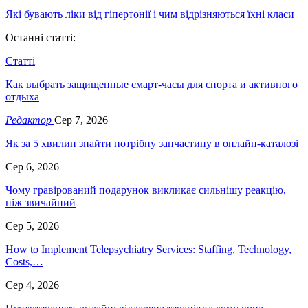
Які бувають ліки від гіпертонії і чим відрізняються їхні класи
Останні статті:
Статті
Как выбрать защищенные смарт-часы для спорта и активного
отдыха
Редактор
Сер 7, 2026
Як за 5 хвилин знайти потрібну запчастину в онлайн-каталозі
Сер 6, 2026
Чому гравірований подарунок викликає сильнішу реакцію,
ніж звичайний
Сер 5, 2026
How to Implement Telepsychiatry Services: Staffing, Technology,
Costs,…
Сер 4, 2026