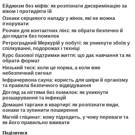
Ейджизм без міфів: як розпізнати дискримінацію за
віком і протидіяти їй
Ознаки серцевого нападу у жінок, які не можна
ігнорувати
Розчин для контактних лінз: як обрати безпечно й
доглядати без помилок
Ретроградний Меркурій у побуті: як уникнути збоїв у
спілкуванні, подорожах і техніці
Курс базової підтримки життя: що дає навчання та як
обрати формат
Низький тиск: коли це норма, а коли вже
небезпечний сигнал
Інфрачервона сауна: користь для шкіри й організму
та правила безпечного відвідування
Догляд за нігтями без помилок: як уникнути
розшарування та інфекцій
Домашні таргани в квартирі: як розпізнати види,
ознаки та зупинити поширення
Магній гліцинат: кому підходить, у чому переваги та
як його правильно вживати
Поділитися