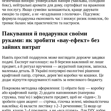
безпечніші вибори: універсальні набори (чай/кава, солодкий
бокс), нейтральні аромати для дому, сертифікат на враження
чи послугу. Якщо сумніви залишаються, краще дарувати
емоцію та сервіс, а не «вгадування з полички». Підсумок:
формула подарунка економить час і знижує ризик помилок, бо
тримає баланс між практичністю та настроєм.
Пакування й подарунки своїми
руками: як зробити «вау-ефект» без
зайвих витрат
Навіть простий подарунок може виглядати дорожче завдяки
подачі. Експерт наголошує: на 8 березня важливий не лише
предмет, а й ритуал вручення — акуратний пакунок, записка,
маленька деталь. В Україні популярні екологічні рішення:
крафтовий папір, стрічки, дерев’яні коробки чи кошики. Це
додає відчуття продуманості навіть за невеликого бюджету.
Покрокова методика оформлення: 1) обрати базу — коробку
або крафтовий папір; 2) додати наповнювач (паперова
стружка, тиш’ю) і зафіксувати предмет, щоб не «їздив»; 3)
зробити один акцент — стрічка, гілочка зелені, мінімалістична
наклейка; 4) вкласти листівку з 2–3 реченнями; 5) якщо це
набір, краще 2–4 предмети, а не «все підряд». Для DIY добре