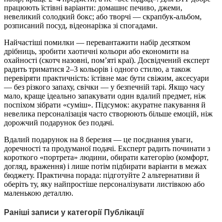
працюють їстівні варіанти: домашнє печиво, джеми,
невеликий солодкий бокс; або творчі — скрапбук-альбом,
розписаний посуд, відеонарізка зі спогадами.
Найчастіші помилки — перевантажити набір десятком
дрібниць, зробити хаотичні кольори або економити на
охайності (скотч назовні, пом’яті краї). Досвідчений експерт
радить триматися 2–3 кольорів і одного стилю, а також
перевіряти практичність: їстівне має бути свіжим, аксесуари
— без різкого запаху, свічки — у безпечній тарі. Якщо часу
мало, краще ідеально запакувати один вдалий предмет, ніж
поспіхом зібрати «суміш». Підсумок: акуратне пакування й
невелика персоналізація часто створюють більше емоцій, ніж
дорожчий подарунок без подачі.
Вдалий подарунок на 8 березня — це поєднання уваги,
доречності та продуманої подачі. Експерт радить починати з
короткого «портрета» людини, обирати категорію (комфорт,
догляд, враження) і лише потім підбирати варіанти в межах
бюджету. Практична порада: підготуйте 2 альтернативи й
оберіть ту, яку найпростіше персоналізувати листівкою або
маленькою деталлю.
Раніші записи у категорії Публікації