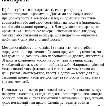
Щоб не губитися в асортименті, експерт пропонує
використовувати «формули». Для мами або бабусі добре
працює «турбота + комфорт»: плед чи домашній текстиль,
аромасвічки або дифузор, сертифікат на послуги (наприклад,
клінінг або салонні процедури). Для дружини чи партнерки —
«романтика + корисне»: вечеря, невеликий бокс для дому,
масажер або стильний аксесуар. Для подруги — «приємна
дрібниця + сміх або спільний досвід».
Методика підбору прикладів: 1) визначити, чи потрібен
«предмет» або «враження»; 2) якщо предмет — уточнити, чи
він домашній (затишок) або персональний (догляд, аксесуари);
3) додати компонент «особливості»: гравіювання, колір,
улюблений аромат, фото чи підбір під хобі. Наприклад, дівчині
може сподобатися фотокнига зі спільними моментами або
день розваг (майстер-клас, квест). Подрузі — маска для сну,
стильний шопер, набір для догляду за волоссям чи настільна
гра для компанії.
Помилки тут — надто ризиковані покупки без знання смаку:
парфуми «наосліп», складні гаджети без потреби, або занадто
особисті речі на кшталт косметики з активними інгредієнтами,
якщо невідомий тип шкіри. Спеціаліст радить робити