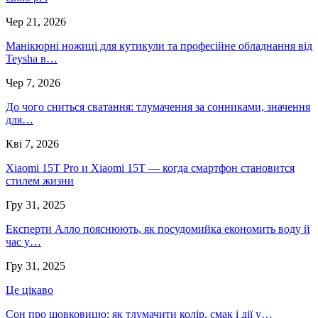
Чер 21, 2026
Манікюрні ножиці для кутикули та професійне обладнання від
Teysha в…
Чер 7, 2026
До чого сниться сватання: тлумачення за сонниками, значення
для…
Кві 7, 2026
Xiaomi 15T Pro и Xiaomi 15T — когда смартфон становится
стилем жизни
Гру 31, 2025
Експерти Алло пояснюють, як посудомийка економить воду й
час у…
Гру 31, 2025
Це цікаво
Сон про шовковицю: як тлумачити колір, смак і дії у…