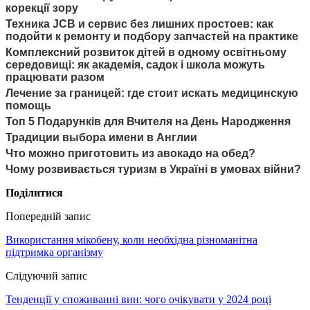
корекції зору
Техника JCB и сервис без лишних простоев: как
подойти к ремонту и подбору запчастей на практике
Комплексний розвиток дітей в одному освітньому
середовищі: як академія, садок і школа можуть
працювати разом
Лечение за границей: где стоит искать медицинскую
помощь
Топ 5 Подарунків для Вчителя на День Народження
Традиции выбора имени в Англии
Что можно приготовить из авокадо на обед?
Чому розвивається туризм в Україні в умовах війни?
Поділитися
Попередній запис
Використання мікобену, коли необхідна різноманітна
підтримка організму
Слідуючий запис
Тенденції у споживанні вин: чого очікувати у 2024 році