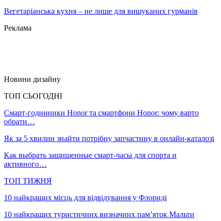
Вегетаріанська кухня – не лише для вишуканих гурманів
Реклама
Новини дизайну
ТОП СЬОГОДНІ
Смарт-годинники Honor та смартфони Honor: чому варто
обрати…
Як за 5 хвилин знайти потрібну запчастину в онлайн-каталозі
Как выбрать защищенные смарт-часы для спорта и
активного…
ТОП ТИЖНЯ
10 найкращих місць для відвідування у Флориді
10 найкращих туристичних визначних пам’яток Мальти