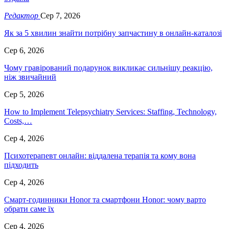
Редактор
Сер 7, 2026
Як за 5 хвилин знайти потрібну запчастину в онлайн-каталозі
Сер 6, 2026
Чому гравірований подарунок викликає сильнішу реакцію,
ніж звичайний
Сер 5, 2026
How to Implement Telepsychiatry Services: Staffing, Technology,
Costs,…
Сер 4, 2026
Психотерапевт онлайн: віддалена терапія та кому вона
підходить
Сер 4, 2026
Смарт-годинники Honor та смартфони Honor: чому варто
обрати саме їх
Сер 4, 2026