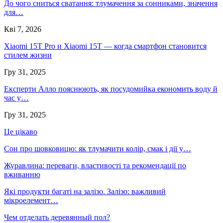
До чого сниться сватання: тлумачення за сонниками, значення
для…
Кві 7, 2026
Xiaomi 15T Pro и Xiaomi 15T — когда смартфон становится
стилем жизни
Гру 31, 2025
Експерти Алло пояснюють, як посудомийка економить воду й
час у…
Гру 31, 2025
Це цікаво
Сон про шовковицю: як тлумачити колір, смак і дії у…
Журавлина: переваги, властивості та рекомендації по
вживанню
Які продукти багаті на залізо. Залізо: важливий
мікроелемент…
Чем отделать деревянный пол?