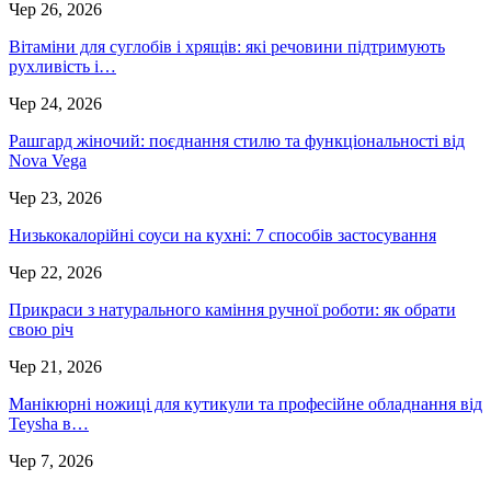
Чер 26, 2026
Вітаміни для суглобів і хрящів: які речовини підтримують
рухливість і…
Чер 24, 2026
Рашгард жіночий: поєднання стилю та функціональності від
Nova Vega
Чер 23, 2026
Низькокалорійні соуси на кухні: 7 способів застосування
Чер 22, 2026
Прикраси з натурального каміння ручної роботи: як обрати
свою річ
Чер 21, 2026
Манікюрні ножиці для кутикули та професійне обладнання від
Teysha в…
Чер 7, 2026