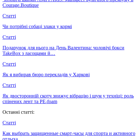
Courage.Boutique
Статті
Чи потрібні собаці злаки у кормі
Статті
Подарунок для нього на День Валентина: чоловічі бокси
TakeBox з ласощами й…
Статті
Як я вибирав бюро перекладів у Харкові
Статті
Як двосторонній скотч знижує вібрацію і шум у техніці: роль
спінених лент та PE-foam
Останні статті:
Статті
Как выбрать защищенные смарт-часы для спорта и активного
отдыха