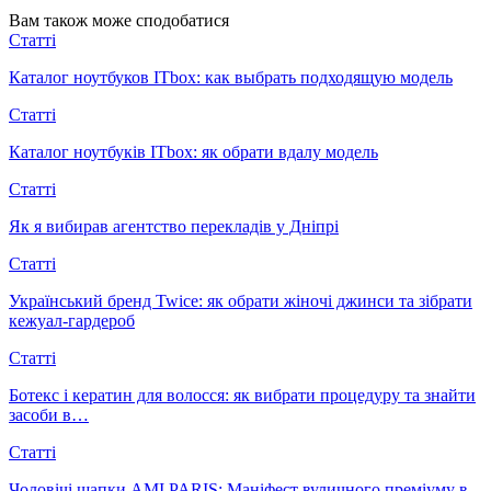
Вам також може сподобатися
Статті
Каталог ноутбуков ITbox: как выбрать подходящую модель
Статті
Каталог ноутбуків ITbox: як обрати вдалу модель
Статті
Як я вибирав агентство перекладів у Дніпрі
Статті
Український бренд Twice: як обрати жіночі джинси та зібрати
кежуал-гардероб
Статті
Ботекс і кератин для волосся: як вибрати процедуру та знайти
засоби в…
Статті
Чоловічі шапки AMI PARIS: Маніфест вуличного преміуму в