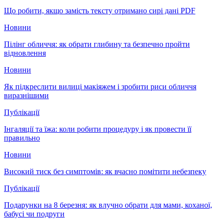
Що робити, якщо замість тексту отримано сирі дані PDF
Новини
Пілінг обличчя: як обрати глибину та безпечно пройти
відновлення
Новини
Як підкреслити вилиці макіяжем і зробити риси обличчя
виразнішими
Публікації
Інгаляції та їжа: коли робити процедуру і як провести її
правильно
Новини
Високий тиск без симптомів: як вчасно помітити небезпеку
Публікації
Подарунки на 8 березня: як влучно обрати для мами, коханої,
бабусі чи подруги