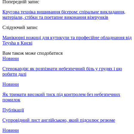
Попередній запис
Кругова техніка вишивання бісером: спіральне викладання,
матеріали, стібки та поетапне виконання візерунків
Слідуючий запис
Манікюрні ножиці для кутикули та професійне обладнання від
Teysha в Києві
Вам також може сподобатися
Новини
Стенокардія: як розпізнати небезпечний біль у грудях і що
робити далі
Новини
Як тримати високий тиск під контролем без небезпечних
помилок
Публікації
Супровідний лист англійською, який підсилює резюме
Новини