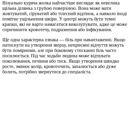
Візуально куряча жолка найчастіше виглядає як невелика
щільна ділянка з грубою поверхнею. Вона може мати
жовтуватий, сіруватий або тілесний відтінок, а навколо іноді
помітне ущільнення шкіри. У центрі можуть бути темні
крапки, які не варто намагатися виколупувати, адже це може
спричинити кровотечу, подразнення або інфікування.
Ще одна характерна ознака — біль при навантаженні. Якщо
натиснути на утворення зверху, неприємні відчуття можуть
бути помірними, але при боковому стисканні біль часто
посилюється. Під час ходьби людина може відчувати
поколювання, печіння або тиск. Якщо утворення швидко
росте, змінює колір, кровоточить, запалюється або дуже
болить, потрібно звернутися до спеціаліста.