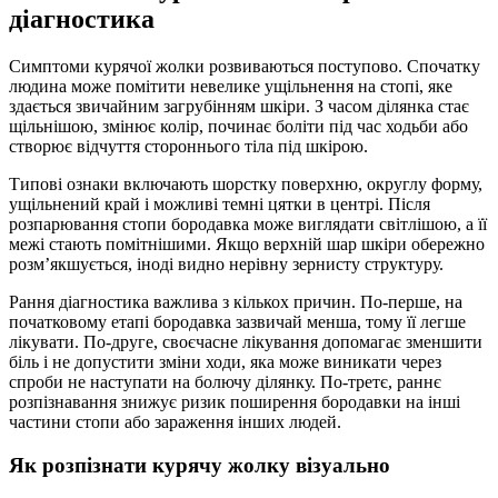
діагностика
Симптоми курячої жолки розвиваються поступово. Спочатку
людина може помітити невелике ущільнення на стопі, яке
здається звичайним загрубінням шкіри. З часом ділянка стає
щільнішою, змінює колір, починає боліти під час ходьби або
створює відчуття стороннього тіла під шкірою.
Типові ознаки включають шорстку поверхню, округлу форму,
ущільнений край і можливі темні цятки в центрі. Після
розпарювання стопи бородавка може виглядати світлішою, а її
межі стають помітнішими. Якщо верхній шар шкіри обережно
розм’якшується, іноді видно нерівну зернисту структуру.
Рання діагностика важлива з кількох причин. По-перше, на
початковому етапі бородавка зазвичай менша, тому її легше
лікувати. По-друге, своєчасне лікування допомагає зменшити
біль і не допустити зміни ходи, яка може виникати через
спроби не наступати на болючу ділянку. По-третє, раннє
розпізнавання знижує ризик поширення бородавки на інші
частини стопи або зараження інших людей.
Як розпізнати курячу жолку візуально