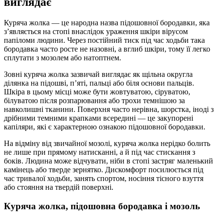
виглядає
Куряча жолка — це народна назва підошовної бородавки, яка
з’являється на стопі внаслідок ураження шкіри вірусом
папіломи людини. Через постійний тиск під час ходьби така
бородавка часто росте не назовні, а вглиб шкіри, тому її легко
сплутати з мозолем або натоптнем.
Зовні куряча жолка зазвичай виглядає як щільна округла
ділянка на підошві, п’яті, пальці або біля основи пальців.
Шкіра в цьому місці може бути жовтуватою, сіруватою,
білуватою після розпарювання або трохи темнішою за
навколишні тканини. Поверхня часто нерівна, шорстка, іноді з
дрібними темними крапками всередині — це закупорені
капіляри, які є характерною ознакою підошовної бородавки.
На відміну від звичайної мозолі, куряча жолка нерідко болить
не лише при прямому натисканні, а й під час стискання з
боків. Людина може відчувати, ніби в стопі застряг маленький
камінець або тверде зернятко. Дискомфорт посилюється під
час тривалої ходьби, занять спортом, носіння тісного взуття
або стояння на твердій поверхні.
Куряча жолка, підошовна бородавка і мозоль