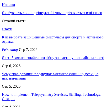
Новини
Які бувають ліки від гіпертонії і чим відрізняються їхні класи
Останні статті:
Статті
Как выбрать защищенные смарт-часы для спорта и активного
отдыха
Редактор
Сер 7, 2026
Як за 5 хвилин знайти потрібну запчастину в онлайн-каталозі
Сер 6, 2026
Чому гравірований подарунок викликає сильнішу реакцію,
ніж звичайний
Сер 5, 2026
How to Implement Telepsychiatry Services: Staffing, Technology,
Costs,…
Сер 4, 2026