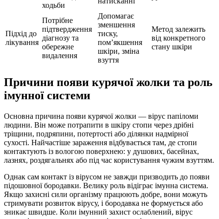
натисканні
ходьби
Допомагає
Потрібне
зменшення
підтвердження
Метод залежить
Підхід до
тиску,
діагнозу та
від конкретного
лікування
пом’якшення
обережне
стану шкіри
шкіри, зміна
видалення
взуття
Причини появи курячої жолки та роль
імунної системи
Основна причина появи курячої жолки — вірус папіломи
людини. Він може потрапити в шкіру стопи через дрібні
тріщини, подряпини, потертості або ділянки надмірної
сухості. Найчастіше зараження відбувається там, де стопи
контактують із вологою поверхнею: у душових, басейнах,
лазнях, роздягальнях або під час користування чужим взуттям.
Однак сам контакт із вірусом не завжди призводить до появи
підошовної бородавки. Велику роль відіграє імунна система.
Якщо захисні сили організму працюють добре, вони можуть
стримувати розвиток вірусу, і бородавка не формується або
зникає швидше. Коли імунний захист ослаблений, вірус