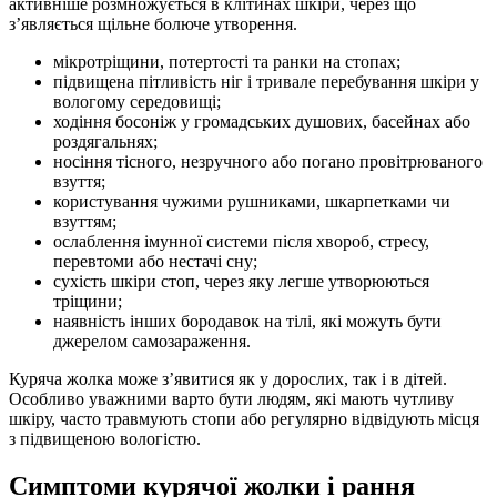
активніше розмножується в клітинах шкіри, через що
з’являється щільне болюче утворення.
мікротріщини, потертості та ранки на стопах;
підвищена пітливість ніг і тривале перебування шкіри у
вологому середовищі;
ходіння босоніж у громадських душових, басейнах або
роздягальнях;
носіння тісного, незручного або погано провітрюваного
взуття;
користування чужими рушниками, шкарпетками чи
взуттям;
ослаблення імунної системи після хвороб, стресу,
перевтоми або нестачі сну;
сухість шкіри стоп, через яку легше утворюються
тріщини;
наявність інших бородавок на тілі, які можуть бути
джерелом самозараження.
Куряча жолка може з’явитися як у дорослих, так і в дітей.
Особливо уважними варто бути людям, які мають чутливу
шкіру, часто травмують стопи або регулярно відвідують місця
з підвищеною вологістю.
Симптоми курячої жолки і рання