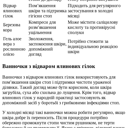
Відвар
Пом’якшення
Підходить для регулярного
ялинових
шкіри та підтримка
застосування в холодні
гілок
гігієни стоп
місяці
Компреси для
Може містити саліцилову
Березова
розм’якшення
кислоту та противірусні
кора
ущільнення
сполуки
Гель алое
Зволоження,
Потрібно стежити за
вера з
заспокоєння шкіри,
індивідуальною реакцією
рослинною
допоміжний
шкіри
олією
догляд
Ванночки з відваром ялинових гілок
Ванночки з відваром ялинових гілок використовують для
пом’якшення шкіри стоп і підтримки чистоти ураженої
ділянки. Такий догляд може бути корисним, коли шкіра
загрубіла, суха або схильна до лущення. Крім того, відвар
ялинових гілок у народній практиці застосовують як
допоміжний засіб у боротьбі з грибковими інфекціями стоп.
У холодні місяці такі ванночки можна робити регулярно, якщо
шкіра добре їх переносить. Після процедури потрібно
обережно промокнути стопи чистим рушником, не терти
бородавку й не травмувати її. Якщо є тріщини, відкриті ранки