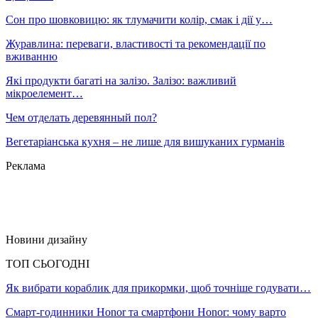
Сон про шовковицю: як тлумачити колір, смак і дії у…
Журавлина: переваги, властивості та рекомендації по
вживанню
Які продукти багаті на залізо. Залізо: важливий
мікроелемент…
Чем отделать деревянный пол?
Вегетаріанська кухня – не лише для вишуканих гурманів
Реклама
Новини дизайну
ТОП СЬОГОДНІ
Як вибрати кораблик для прикормки, щоб точніше годувати…
Смарт-годинники Honor та смартфони Honor: чому варто