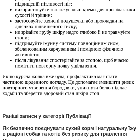
підвищеній пітливості ніг;
використовуйте зволожувальні креми для профілактики
сухості й тріщин;
застосовуйте захисні подушечки або прокладки на
ділянках підвищеного тиску;
не зрізайте грубу шкіру надто глибоко й не травмуйте
стопи;
підтримуйте імунну систему повноцінним сном,
збалансованим харчуванням і помірною фізичною
активністю;
після лікування спостерігайте за стопою, щоб вчасно
помітити повторну появу ущільнення.
Якщо куряча жолка вже була, профілактика має стати
частиною щоденного догляду. Це допомагає зменшити ризик
повторного утворення бородавки, уникнути болю під час
ходьби та зберегти здоровий стан шкіри стоп.
Раніші записи у категорії Публікації
Як безпечно поєднувати сухий корм і натуральну їжу
в раціоні собак та котів без ризику для травлення