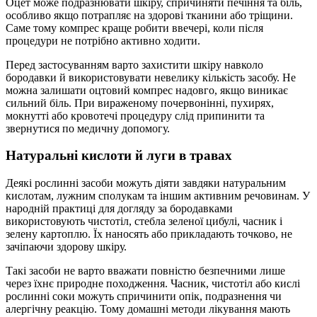
Оцет може подразнювати шкіру, спричиняти печіння та біль,
особливо якщо потрапляє на здорові тканини або тріщини.
Саме тому компрес краще робити ввечері, коли після
процедури не потрібно активно ходити.
Перед застосуванням варто захистити шкіру навколо
бородавки й використовувати невелику кількість засобу. Не
можна залишати оцтовий компрес надовго, якщо виникає
сильний біль. При вираженому почервонінні, пухирях,
мокнутті або кровотечі процедуру слід припинити та
звернутися по медичну допомогу.
Натуральні кислоти й луги в травах
Деякі рослинні засоби можуть діяти завдяки натуральним
кислотам, лужним сполукам та іншим активним речовинам. У
народній практиці для догляду за бородавками
використовують чистотіл, стебла зеленої цибулі, часник і
зелену картоплю. Їх наносять або прикладають точково, не
зачіпаючи здорову шкіру.
Такі засоби не варто вважати повністю безпечними лише
через їхнє природне походження. Часник, чистотіл або кислі
рослинні соки можуть спричинити опік, подразнення чи
алергічну реакцію. Тому домашні методи лікування мають