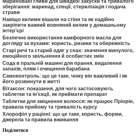
Мариновані гливи для швидкої закуски та тривалого
зберігання: маринад, спеції, стерилізація і подача
страви
Навіщо килими вішали на стіни та як надійно
закріпити важкий вовняний килим у домашньому
інтер’єрі
Безпечне використання камфорного масла для
догляду за вухами: користь, ризики та обережність
Старі речі та старий одяг у снах: значення минулого,
емоційного звільнення й особистих змін
Сода в пральній машині для прання, видалення
запахів, плям і очищення барабана
Самоконтроль: що це таке, чому він важливий і як
його розвинути в житті
Вітаксон: показання, для чого застосовують
таблетки та ін’єкції, як приймати препарат
Таблетки для зміцнення волосся: як працює Пріорін,
правила прийому та тривалість курсу
Хлорофіл у раціоні: що це таке, користь, форми,
джерела та правила вживання
Поділитися