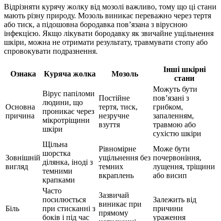
Відрізняти курячу жолку від мозолі важливо, тому що ці стани
мають різну природу. Мозоль виникає переважно через тертя
або тиск, а підошовна бородавка пов’язана з вірусною
інфекцією. Якщо лікувати бородавку як звичайне ущільнення
шкіри, можна не отримати результату, травмувати стопу або
спровокувати подразнення.
Інші шкірні
Ознака
Куряча жолка
Мозоль
стани
Можуть бути
Вірус папіломи
Постійне
пов’язані з
людини, що
Основна
тертя, тиск,
грибком,
проникає через
причина
незручне
запаленням,
мікротріщини
взуття
травмою або
шкіри
сухістю шкіри
Щільна
Рівномірне
Може бути
шорстка
Зовнішній
ущільнення без
почервоніння,
ділянка, іноді з
вигляд
темних
лущення, тріщини
темними
вкраплень
або висип
крапками
Часто
Зазвичай
посилюється
Залежить від
виникає при
Біль
при стисканні з
причини
прямому
боків і під час
ураження