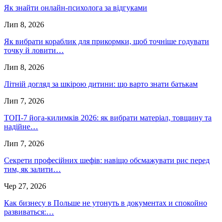
Як знайти онлайн-психолога за відгуками
Лип 8, 2026
Як вибрати кораблик для прикормки, щоб точніше годувати
точку й ловити…
Лип 8, 2026
Літній догляд за шкірою дитини: що варто знати батькам
Лип 7, 2026
ТОП-7 йога-килимків 2026: як вибрати матеріал, товщину та
надійне…
Лип 7, 2026
Секрети професійних шефів: навіщо обсмажувати рис перед
тим, як залити…
Чер 27, 2026
Как бизнесу в Польше не утонуть в документах и спокойно
развиваться:…