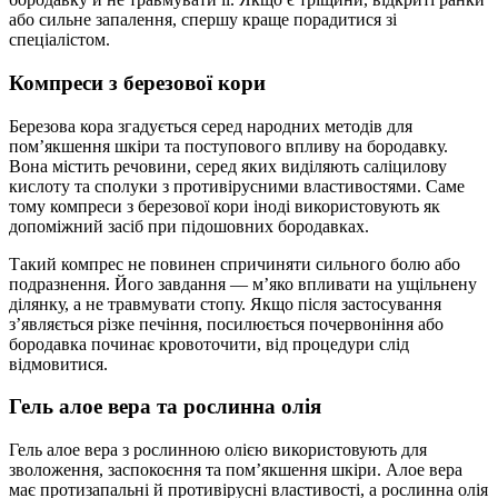
або сильне запалення, спершу краще порадитися зі
спеціалістом.
Компреси з березової кори
Березова кора згадується серед народних методів для
пом’якшення шкіри та поступового впливу на бородавку.
Вона містить речовини, серед яких виділяють саліцилову
кислоту та сполуки з противірусними властивостями. Саме
тому компреси з березової кори іноді використовують як
допоміжний засіб при підошовних бородавках.
Такий компрес не повинен спричиняти сильного болю або
подразнення. Його завдання — м’яко впливати на ущільнену
ділянку, а не травмувати стопу. Якщо після застосування
з’являється різке печіння, посилюється почервоніння або
бородавка починає кровоточити, від процедури слід
відмовитися.
Гель алое вера та рослинна олія
Гель алое вера з рослинною олією використовують для
зволоження, заспокоєння та пом’якшення шкіри. Алое вера
має протизапальні й противірусні властивості, а рослинна олія