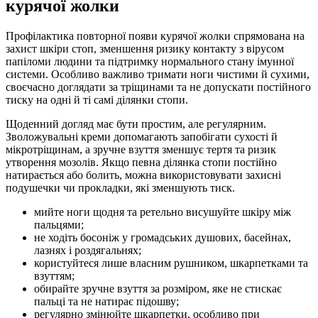
курячої жолки
Профілактика повторної появи курячої жолки спрямована на
захист шкіри стоп, зменшення ризику контакту з вірусом
папіломи людини та підтримку нормального стану імунної
системи. Особливо важливо тримати ноги чистими й сухими,
своєчасно доглядати за тріщинами та не допускати постійного
тиску на одні й ті самі ділянки стопи.
Щоденний догляд має бути простим, але регулярним.
Зволожувальні креми допомагають запобігати сухості й
мікротріщинам, а зручне взуття зменшує тертя та ризик
утворення мозолів. Якщо певна ділянка стопи постійно
натирається або болить, можна використовувати захисні
подушечки чи прокладки, які зменшують тиск.
мийте ноги щодня та ретельно висушуйте шкіру між
пальцями;
не ходіть босоніж у громадських душових, басейнах,
лазнях і роздягальнях;
користуйтеся лише власним рушником, шкарпетками та
взуттям;
обирайте зручне взуття за розміром, яке не стискає
пальці та не натирає підошву;
регулярно змінюйте шкарпетки, особливо при