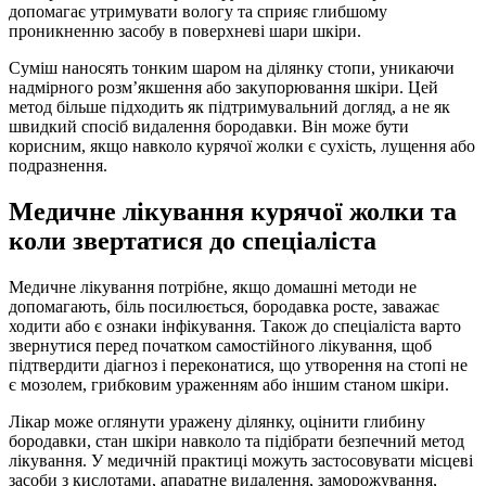
допомагає утримувати вологу та сприяє глибшому
проникненню засобу в поверхневі шари шкіри.
Суміш наносять тонким шаром на ділянку стопи, уникаючи
надмірного розм’якшення або закупорювання шкіри. Цей
метод більше підходить як підтримувальний догляд, а не як
швидкий спосіб видалення бородавки. Він може бути
корисним, якщо навколо курячої жолки є сухість, лущення або
подразнення.
Медичне лікування курячої жолки та
коли звертатися до спеціаліста
Медичне лікування потрібне, якщо домашні методи не
допомагають, біль посилюється, бородавка росте, заважає
ходити або є ознаки інфікування. Також до спеціаліста варто
звернутися перед початком самостійного лікування, щоб
підтвердити діагноз і переконатися, що утворення на стопі не
є мозолем, грибковим ураженням або іншим станом шкіри.
Лікар може оглянути уражену ділянку, оцінити глибину
бородавки, стан шкіри навколо та підібрати безпечний метод
лікування. У медичній практиці можуть застосовувати місцеві
засоби з кислотами, апаратне видалення, заморожування,