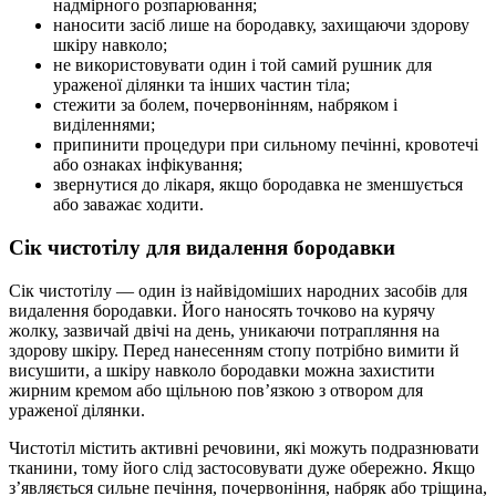
надмірного розпарювання;
наносити засіб лише на бородавку, захищаючи здорову
шкіру навколо;
не використовувати один і той самий рушник для
ураженої ділянки та інших частин тіла;
стежити за болем, почервонінням, набряком і
виділеннями;
припинити процедури при сильному печінні, кровотечі
або ознаках інфікування;
звернутися до лікаря, якщо бородавка не зменшується
або заважає ходити.
Сік чистотілу для видалення бородавки
Сік чистотілу — один із найвідоміших народних засобів для
видалення бородавки. Його наносять точково на курячу
жолку, зазвичай двічі на день, уникаючи потрапляння на
здорову шкіру. Перед нанесенням стопу потрібно вимити й
висушити, а шкіру навколо бородавки можна захистити
жирним кремом або щільною пов’язкою з отвором для
ураженої ділянки.
Чистотіл містить активні речовини, які можуть подразнювати
тканини, тому його слід застосовувати дуже обережно. Якщо
з’являється сильне печіння, почервоніння, набряк або тріщина,