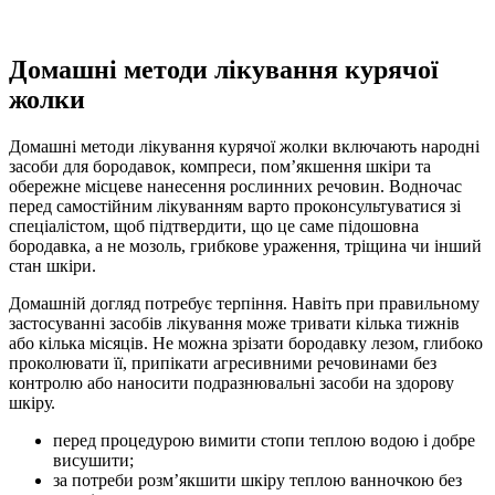
Домашні методи лікування курячої
жолки
Домашні методи лікування курячої жолки включають народні
засоби для бородавок, компреси, пом’якшення шкіри та
обережне місцеве нанесення рослинних речовин. Водночас
перед самостійним лікуванням варто проконсультуватися зі
спеціалістом, щоб підтвердити, що це саме підошовна
бородавка, а не мозоль, грибкове ураження, тріщина чи інший
стан шкіри.
Домашній догляд потребує терпіння. Навіть при правильному
застосуванні засобів лікування може тривати кілька тижнів
або кілька місяців. Не можна зрізати бородавку лезом, глибоко
проколювати її, припікати агресивними речовинами без
контролю або наносити подразнювальні засоби на здорову
шкіру.
перед процедурою вимити стопи теплою водою і добре
висушити;
за потреби розм’якшити шкіру теплою ванночкою без