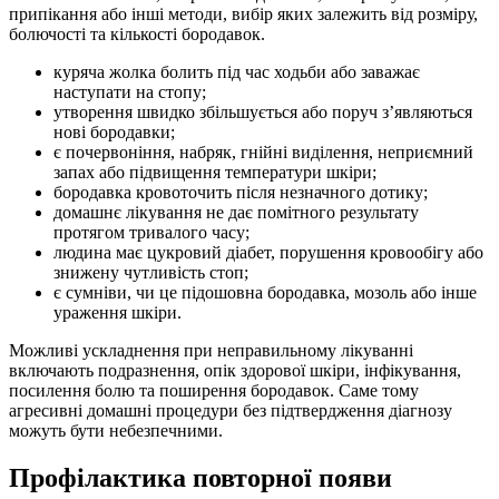
припікання або інші методи, вибір яких залежить від розміру,
болючості та кількості бородавок.
куряча жолка болить під час ходьби або заважає
наступати на стопу;
утворення швидко збільшується або поруч з’являються
нові бородавки;
є почервоніння, набряк, гнійні виділення, неприємний
запах або підвищення температури шкіри;
бородавка кровоточить після незначного дотику;
домашнє лікування не дає помітного результату
протягом тривалого часу;
людина має цукровий діабет, порушення кровообігу або
знижену чутливість стоп;
є сумніви, чи це підошовна бородавка, мозоль або інше
ураження шкіри.
Можливі ускладнення при неправильному лікуванні
включають подразнення, опік здорової шкіри, інфікування,
посилення болю та поширення бородавок. Саме тому
агресивні домашні процедури без підтвердження діагнозу
можуть бути небезпечними.
Профілактика повторної появи