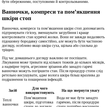
бути обережними, поступовими й контрольованими.
Ванночки, компреси та пом’якшення
шкіри стоп
Ванночки, компреси та пом’якшення шкіри стоп допомагають
підтримувати гігієну, зменшувати загрубіння і краще
контролювати стан курячої жолки. Вони не завжди видаляють
підошовну бородавку самостійно, але можуть бути частиною
догляду, особливо якщо шкіра суха, щільна або схильна до
тріщин.
Під час домашнього догляду важливо не поспішати.
Лікування може тривати від кількох тижнів до кількох місяців,
а надмірне тертя, агресивне зрізання або занадто гарячі
ванночки можуть погіршити стан. Після процедур стопи слід
ретельно висушувати, адже волога шкіра більш вразлива до
подразнення та поширення інфекцій.
Для чого
Засіб
На що звернути увагу
використовують
Пом’якшення
Вода не має бути занадто
Теплі
шкіри, підготовка
гарячою, після процедури
ванночки
стопи до догляду
стопу потрібно висушити