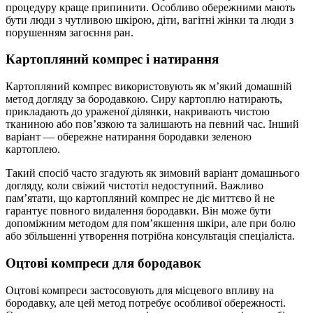
процедуру краще припинити. Особливо обережними мають
бути люди з чутливою шкірою, діти, вагітні жінки та люди з
порушенням загоєння ран.
Картопляний компрес і натирання
Картопляний компрес використовують як м’який домашній
метод догляду за бородавкою. Сиру картоплю натирають,
прикладають до ураженої ділянки, накривають чистою
тканиною або пов’язкою та залишають на певний час. Інший
варіант — обережне натирання бородавки зеленою
картоплею.
Такий спосіб часто згадують як зимовий варіант домашнього
догляду, коли свіжий чистотіл недоступний. Важливо
пам’ятати, що картопляний компрес не діє миттєво й не
гарантує повного видалення бородавки. Він може бути
допоміжним методом для пом’якшення шкіри, але при болю
або збільшенні утворення потрібна консультація спеціаліста.
Оцтові компреси для бородавок
Оцтові компреси застосовують для місцевого впливу на
бородавку, але цей метод потребує особливої обережності.