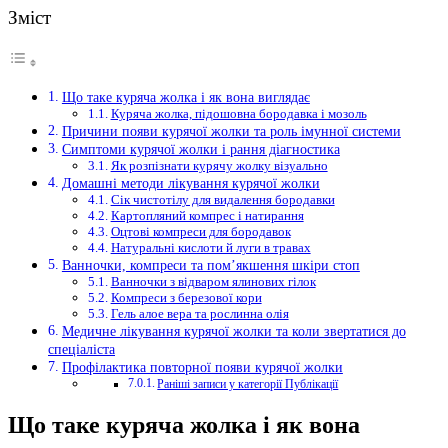
Зміст
Що таке куряча жолка і як вона виглядає
Куряча жолка, підошовна бородавка і мозоль
Причини появи курячої жолки та роль імунної системи
Симптоми курячої жолки і рання діагностика
Як розпізнати курячу жолку візуально
Домашні методи лікування курячої жолки
Сік чистотілу для видалення бородавки
Картопляний компрес і натирання
Оцтові компреси для бородавок
Натуральні кислоти й луги в травах
Ванночки, компреси та пом’якшення шкіри стоп
Ванночки з відваром ялинових гілок
Компреси з березової кори
Гель алое вера та рослинна олія
Медичне лікування курячої жолки та коли звертатися до
спеціаліста
Профілактика повторної появи курячої жолки
Раніші записи у категорії Публікації
Що таке куряча жолка і як вона