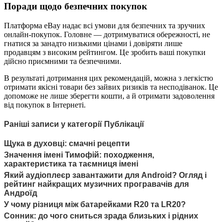
Поради щодо безпечних покупок
Платформа eBay надає всі умови для безпечних та зручних
онлайн-покупок. Головне — дотримуватися обережності, не
гнатися за занадто низькими цінами і довіряти лише
продавцям з високим рейтингом. Це зробить ваші покупки
дійсно приємними та безпечними.
В результаті дотримання цих рекомендацій, можна з легкістю
отримати якісні товари без зайвих ризиків та несподіванок. Це
допоможе не лише зберегти кошти, а й отримати задоволення
від покупок в Інтернеті.
Раніші записи у категорії Публікації
Щука в духовці: смачні рецепти
Значення імені Тимофій: походження,
характеристика та таємниця імені
Який аудіоплеєр завантажити для Android? Огляд і
рейтинг найкращих музичних програвачів для
Андроїд
У чому різниця між батарейками R20 та LR20?
Сонник: до чого сниться зрада близьких і рідних