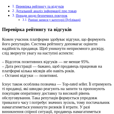
Перевірка рейтингу та відгуків
Детальний аналіз інформації про товар
Поради щодо безпечних покупок
Раніші записи у категорії Публікації
Перевірка рейтингу та відгуків
Кожен учасник платформи здобуває відгуки, що формують
його репутацію. Система рейтингу допомагає оцінити
надійність продавця. Щоб уникнути неприємного досвіду,
слід звернути увагу на наступні аспекти:
– Відсоток позитивних відгуків — не менше 95%.
– Дата реєстрації — бажано, щоб продавець працював на
платформі кілька місяців або навіть років.
– Останні відгуки — позитивні.
Існує також особлива позначка — Top-rated seller. Її отримують
ті продавці, які швидко реагують на запити та пропонують
покупцям оперативну доставку та високий рівень
обслуговування. Така репутація формується упродовж
тривалого часу і потребує значних зусиль, тому постачальник
намагатиметься уникнути ризиків її втрати. У разі
виникнення спірної ситуації, продавець намагатиметься