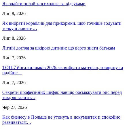
Як знайти онлайн-психолога за відгуками
Лип 8, 2026
Як вибрати кораблик для прикормки, щоб точніше годувати
точку й ловити…
Лип 8, 2026
Літній догляд за шкірою дитини: що варто знати батькам
Лип 7, 2026
ТОП-7 йога-килимків 2026: як вибрати матеріал, товщину та
надійне…
Лип 7, 2026
Секрети професійних шефів: навіщо обсмажувати рис перед
тим, як залити…
Чер 27, 2026
Как бизнесу в Польше не утонуть в документах и спокойно
развиваться:…