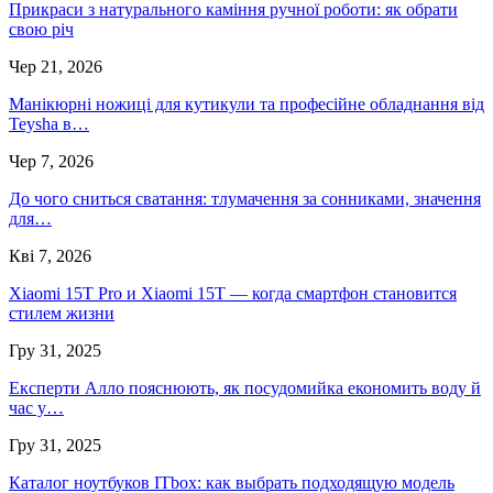
Прикраси з натурального каміння ручної роботи: як обрати
свою річ
Чер 21, 2026
Манікюрні ножиці для кутикули та професійне обладнання від
Teysha в…
Чер 7, 2026
До чого сниться сватання: тлумачення за сонниками, значення
для…
Кві 7, 2026
Xiaomi 15T Pro и Xiaomi 15T — когда смартфон становится
стилем жизни
Гру 31, 2025
Експерти Алло пояснюють, як посудомийка економить воду й
час у…
Гру 31, 2025
Каталог ноутбуков ITbox: как выбрать подходящую модель