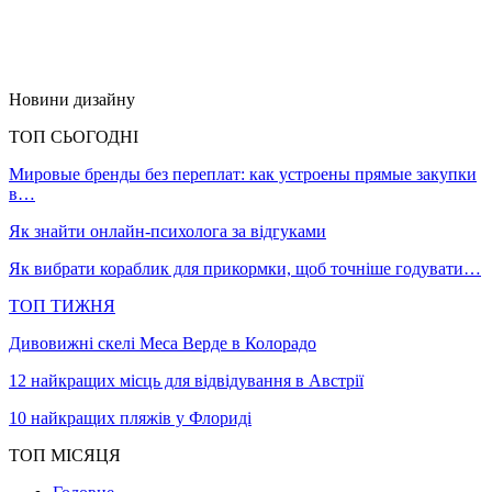
Новини дизайну
ТОП СЬОГОДНІ
Мировые бренды без переплат: как устроены прямые закупки
в…
Як знайти онлайн-психолога за відгуками
Як вибрати кораблик для прикормки, щоб точніше годувати…
ТОП ТИЖНЯ
Дивовижні скелі Меса Верде в Колорадо
12 найкращих місць для відвідування в Австрії
10 найкращих пляжів у Флориді
ТОП МІСЯЦЯ