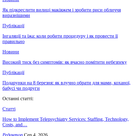
Як підкреслити вилиці макіяжем і зробити риси обличчя
виразнішими
Публікації
Інгаляції та їжа: коли робити процедуру і як провести її
правильно
Новини
Високий тиск без симптомів: як вчасно помітити небезпеку
Публікації
Подарунки на 8 березня: як влучно обрати для мами, коханої,
бабусі чи подруги
Останні статті:
Статті
How to Implement Telepsychiatry Services: Staffing, Technology,
Costs, and…
Редактор
Сер 4, 2026