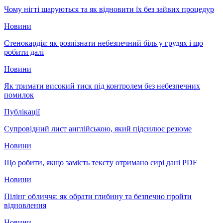
Чому нігті шаруються та як відновити їх без зайвих процедур
Новини
Стенокардія: як розпізнати небезпечний біль у грудях і що
робити далі
Новини
Як тримати високий тиск під контролем без небезпечних
помилок
Публікації
Супровідний лист англійською, який підсилює резюме
Новини
Що робити, якщо замість тексту отримано сирі дані PDF
Новини
Пілінг обличчя: як обрати глибину та безпечно пройти
відновлення
Новини