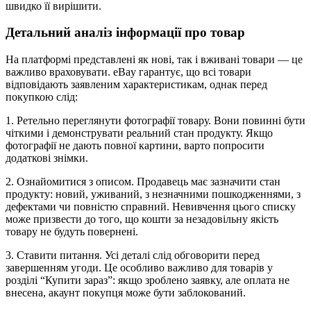
швидко її вирішити.
Детальний аналіз інформації про товар
На платформі представлені як нові, так і вживані товари — це
важливо враховувати. eBay гарантує, що всі товари
відповідають заявленим характеристикам, однак перед
покупкою слід:
1. Ретельно переглянути фотографії товару. Вони повинні бути
чіткими і демонструвати реальний стан продукту. Якщо
фотографії не дають повної картини, варто попросити
додаткові знімки.
2. Ознайомитися з описом. Продавець має зазначити стан
продукту: новий, уживаний, з незначними пошкодженнями, з
дефектами чи повністю справний. Невивчення цього списку
може призвести до того, що кошти за незадовільну якість
товару не будуть повернені.
3. Ставити питання. Усі деталі слід обговорити перед
завершенням угоди. Це особливо важливо для товарів у
розділі “Купити зараз”: якщо зроблено заявку, але оплата не
внесена, акаунт покупця може бути заблокований.