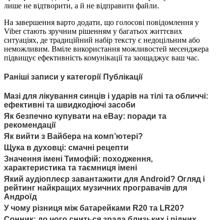
лише не відтворити, а й не відправити файли.
На завершення варто додати, що голосові повідомлення у
Viber стають зручним рішенням у багатьох життєвих
ситуаціях, де традиційний набір тексту є недоцільним або
неможливим. Вміле використання можливостей месенджера
підвищує ефективність комунікації та заощаджує ваш час.
Раніші записи у категорії Публікації
Мазі для лікування синців і ударів на тілі та обличчі:
ефективні та швидкодіючі засоби
Як безпечно купувати на eBay: поради та
рекомендації
Як вийти з Вайбера на комп’ютері?
Щука в духовці: смачні рецепти
Значення імені Тимофій: походження,
характеристика та таємниця імені
Який аудіоплеєр завантажити для Android? Огляд і
рейтинг найкращих музичних програвачів для
Андроїд
У чому різниця між батарейками R20 та LR20?
Сонник: до чого сниться зрада близьких і рідних