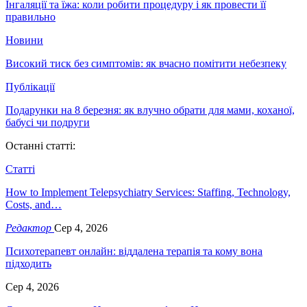
Інгаляції та їжа: коли робити процедуру і як провести її
правильно
Новини
Високий тиск без симптомів: як вчасно помітити небезпеку
Публікації
Подарунки на 8 березня: як влучно обрати для мами, коханої,
бабусі чи подруги
Останні статті:
Статті
How to Implement Telepsychiatry Services: Staffing, Technology,
Costs, and…
Редактор
Сер 4, 2026
Психотерапевт онлайн: віддалена терапія та кому вона
підходить
Сер 4, 2026