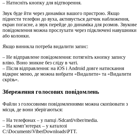
– Натисніть кнопку для відтворення.
Звук буде йти через динаміки вашого пристрою. Якщо
піднести телефон до вуха, активується датчик наближення,
екран погасне, а звук перейде до динаміка для розмов. Звукове
повідомлення можна прослухати через підключені навушники
або колонки.
Якщо виникла потреба видалити запис:
– Не відправлене повідомлення: потягніть кнопку запису
вліво. Воно зникне без сліду в чаті.
– Після відправлення: на iOS і Android довге натискання
відкриє меню, де можна вибрати «Видалити» та «Видалити
скрізь».
Збереження голосових повідомлень
Файли з голосовими повідомленнями можна скопіювати з
місця, де вони зберігаються:
– На телефонах – у папці /Sdcard/viber/media.
– На комп’ютерах – у каталозі
C:\Documents\ViberDownloads\PTT.