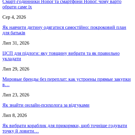
Смарт-годинники Honor та смартфони Honor: чому варто
обрати саме їх
Сер 4, 2026
Як навчити дитину одягатися самостійно: покроковий план
для батьків
Лип 31, 2026
ЦСП для підлоги: яку товщину вибрати та як правильно
укладати
Лип 29, 2026
Мировые бренды без переплат: как устроены прямые закупки
в…
Лип 23, 2026
Як знайти онлайн-психолога за відгуками
Лип 8, 2026
Як вибрати кораблик для прикормки, щоб точніше годувати
точку й ловити…