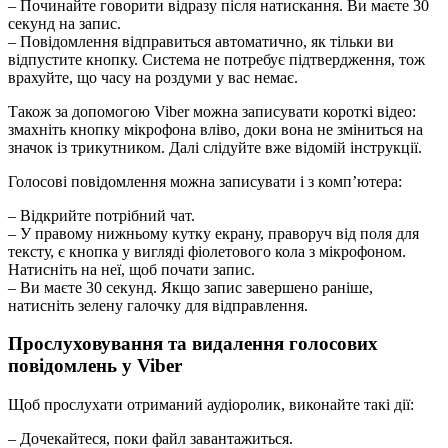
– Починайте говорити відразу після натискання. Ви маєте 30
секунд на запис.
– Повідомлення відправиться автоматично, як тільки ви
відпустите кнопку. Система не потребує підтвердження, тож
врахуйте, що часу на роздуми у вас немає.
Також за допомогою Viber можна записувати короткі відео:
змахніть кнопку мікрофона вліво, доки вона не зміниться на
значок із трикутником. Далі слідуйте вже відомій інструкції.
Голосові повідомлення можна записувати і з комп’ютера:
– Відкрийте потрібний чат.
– У правому нижньому кутку екрану, праворуч від поля для
тексту, є кнопка у вигляді фіолетового кола з мікрофоном.
Натисніть на неї, щоб почати запис.
– Ви маєте 30 секунд. Якщо запис завершено раніше,
натисніть зелену галочку для відправлення.
Прослуховування та видалення голосових
повідомлень у Viber
Щоб прослухати отриманий аудіоролик, виконайте такі дії:
– Дочекайтеся, поки файл завантажиться.