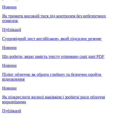
Новини
Як тримати високий тиск під контролем без небезпечних
помилок
Публікації
Супровідний лист англійською, який підсилює резюме
Новини
Що робити, якщо замість тексту отримано сирі дані PDF
Новини
Пілінг обличчя: як обрати глибину та безпечно пройти
відновлення
Новини
Як підкреслити вилиці макіяжем і зробити риси обличчя
виразнішими
Публікації