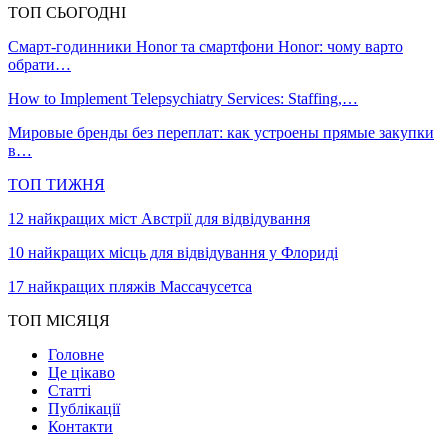
ТОП СЬОГОДНІ
Смарт-годинники Honor та смартфони Honor: чому варто
обрати…
How to Implement Telepsychiatry Services: Staffing,…
Мировые бренды без переплат: как устроены прямые закупки
в…
ТОП ТИЖНЯ
12 найкращих міст Австрії для відвідування
10 найкращих місць для відвідування у Флориді
17 найкращих пляжів Массачусетса
ТОП МІСЯЦЯ
Головне
Це цікаво
Статті
Публікації
Контакти