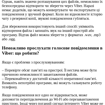
Однак, навіть знаючи розташування цих файлів, неможливо їх
безпосередньо відтворити чи зберегти через Viber. Наразі
немає додатків, що можуть конвертувати чи експортувати ці
повідомлення у зручний формат. Коли ви відновлюєте історію
чату з резервної копії, звукові повідомлення губляться.
Для збереження використовують інший спосіб: увімкніть
відтворення файла і запишіть звук на інший пристрій або
програму. Відтак файл можна зберегти у форматах .wav, .mp3
або .ogg.
Неможливо прослухати голосове повідомлення в
Viber: що робити?
Якщо є проблеми з прослуховуванням:
– Перевірте обсяг пам’яті на пристрої. Її нестача може бути
причиною неможливості завантаження файлів.
– Переконайтеся у достатній кількості оперативної пам’яті.
Вимкніть непотрібні програми, які можуть гальмувати роботу
телефону.
Якщо повідомлення все одно не відкривається, може
допомогти перепідключення до Wi-Fi або перезавантаження
пристрою. Іноді через поганий сигнал інтернету Viber може не