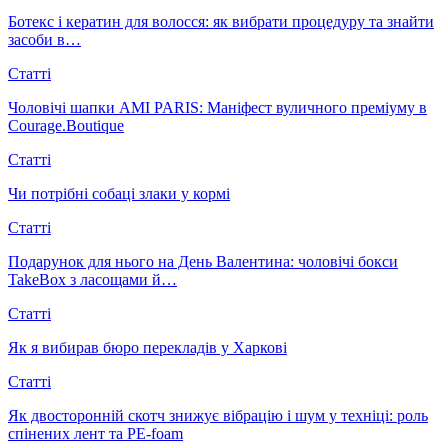
Ботекс і кератин для волосся: як вибрати процедуру та знайти
засоби в…
Статті
Чоловічі шапки AMI PARIS: Маніфест вуличного преміуму в
Courage.Boutique
Статті
Чи потрібні собаці злаки у кормі
Статті
Подарунок для нього на День Валентина: чоловічі бокси
TakeBox з ласощами й…
Статті
Як я вибирав бюро перекладів у Харкові
Статті
Як двосторонній скотч знижує вібрацію і шум у техніці: роль
спінених лент та PE-foam