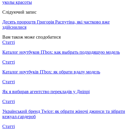
уколы красоты
Слідуючий запис
Десять пророцтв Григорія Распутіна, які частково вже
здійснилися
Вам також може сподобатися
Статті
Каталог ноутбуков ITbox: как выбрать подходящую модель
Статті
Каталог ноутбуків ITbox: як обрати вдалу модель
Статті
Як я вибирав агентство перекладів у Дніпрі
Статті
Український бренд Twice: як обрати жіночі джинси та зібрати
кежуал-гардероб
Статті