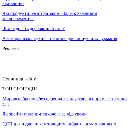
вживанню
Які продукти багаті на залізо. Залізо: важливий
мікроелемент…
Чем отделать деревянный пол?
Вегетаріанська кухня – не лише для вишуканих гурманів
Реклама
Новини дизайну
ТОП СЬОГОДНІ
Мировые бренды без переплат: как устроены прямые закупки
в…
Як знайти онлайн-психолога за відгуками
ЦСП для підлоги: яку товщину вибрати та як правильно…