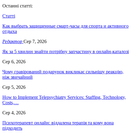
Останні статті:
Статті
Как выбрать защищенные смарт-часы для спорта и активного
отдыха
Редактор
Сер 7, 2026
Як за 5 хвилин знайти потрібну запчастину в онлайн-каталозі
Сер 6, 2026
Чому гравірований подарунок викликає сильнішу реакцію,
ніж звичайний
Сер 5, 2026
How to Implement Telepsychiatry Services: Staffing, Technology,
Costs,…
Сер 4, 2026
Психотерапевт онлайн: віддалена терапія та кому вона
підходить