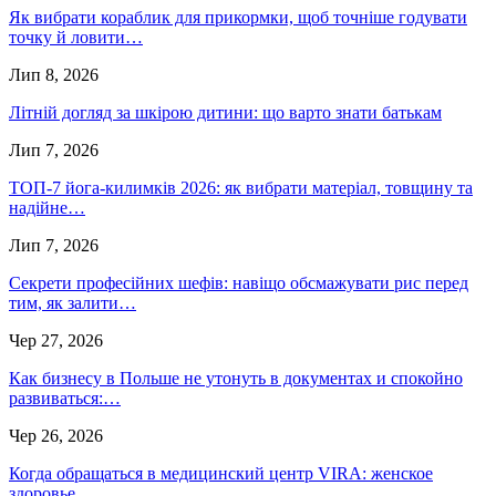
Як вибрати кораблик для прикормки, щоб точніше годувати
точку й ловити…
Лип 8, 2026
Літній догляд за шкірою дитини: що варто знати батькам
Лип 7, 2026
ТОП-7 йога-килимків 2026: як вибрати матеріал, товщину та
надійне…
Лип 7, 2026
Секрети професійних шефів: навіщо обсмажувати рис перед
тим, як залити…
Чер 27, 2026
Как бизнесу в Польше не утонуть в документах и спокойно
развиваться:…
Чер 26, 2026
Когда обращаться в медицинский центр VIRA: женское
здоровье,…