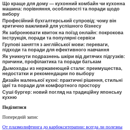
Що краще для дому — кухонний комбайн чи кухонна
машина: порівняння, особливості та поради щодо
вибору
Професійний бухгалтерський супровід: чому він
критично важливий для успішного бізнесу
Як забронювати квиток на поїзд онлайн: покрокова
інструкція, поради та популярні сервіси
Групові заняття з англійської мови: переваги,
підходи та поради для ефективного навчання
Як уникнути подразнень шкіри від дитячих підгузків:
причини, профілактика та поради батькам
Дымоходы из нержавеющей стали: преимущества,
недостатки и рекомендации по выбору
Дизайн маленької кухні: практичні рішення, стильні
ідеї та поради для комфортного простору
Суші бургер: новий погляд на традиційну японську
кухню
Поділитися
Попередній запис
От плазмолифтинга до карбокситерапии: всегда ли полезны