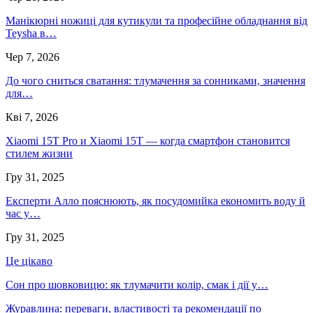
Манікюрні ножиці для кутикули та професійне обладнання від
Teysha в…
Чер 7, 2026
До чого сниться сватання: тлумачення за сонниками, значення
для…
Кві 7, 2026
Xiaomi 15T Pro и Xiaomi 15T — когда смартфон становится
стилем жизни
Гру 31, 2025
Експерти Алло пояснюють, як посудомийка економить воду й
час у…
Гру 31, 2025
Це цікаво
Сон про шовковицю: як тлумачити колір, смак і дії у…
Журавлина: переваги, властивості та рекомендації по