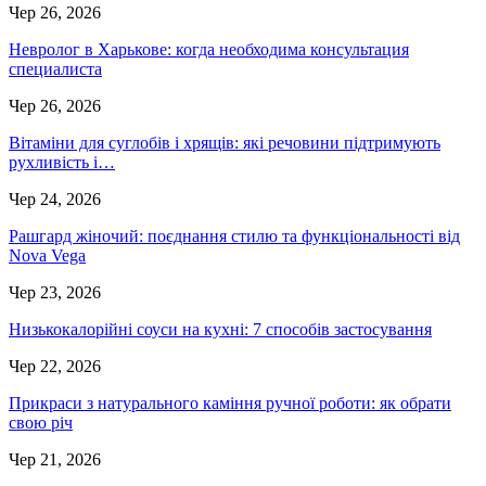
Чер 26, 2026
Невролог в Харькове: когда необходима консультация
специалиста
Чер 26, 2026
Вітаміни для суглобів і хрящів: які речовини підтримують
рухливість і…
Чер 24, 2026
Рашгард жіночий: поєднання стилю та функціональності від
Nova Vega
Чер 23, 2026
Низькокалорійні соуси на кухні: 7 способів застосування
Чер 22, 2026
Прикраси з натурального каміння ручної роботи: як обрати
свою річ
Чер 21, 2026