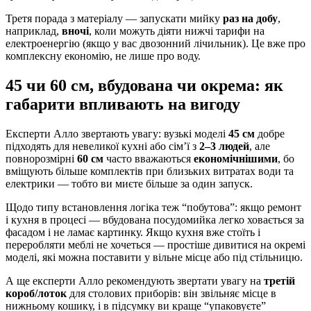
Третя порада з матеріалу — запускати мийку
раз на добу
,
наприклад,
вночі
, коли можуть діяти нижчі тарифи на
електроенергію (якщо у вас двозонний лічильник). Це вже про
комплексну економію, не лише про воду.
45 чи 60 см, вбудована чи окрема: як
габарити впливають на вигоду
Експерти Алло звертають увагу: вузькі моделі
45 см
добре
підходять для невеликої кухні або сім’ї з
2–3 людей
, але
повнорозмірні
60 см
часто вважаються
економічнішими
, бо
вміщують більше комплектів при близьких витратах води та
електрики — тобто ви миєте більше за один запуск.
Щодо типу встановлення логіка теж “побутова”: якщо ремонт
і кухня в процесі — вбудована посудомийка легко ховається за
фасадом і не ламає картинку. Якщо кухня вже стоїть і
переробляти меблі не хочеться — простіше дивитися на окремі
моделі, які можна поставити у вільне місце або під стільницю.
А ще експерти Алло рекомендують звертати увагу на
третій
короб/лоток
для столових приборів: він звільняє місце в
нижньому кошику, і в підсумку ви краще “упаковуєте”