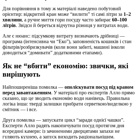
Для порівняння в тому ж матеріалі наведено побутовий
орієнтир: відкритий кран може “вилити” ті самі літри за
1–2
хвилини
, а ручне миття гори посуду часто забирає
60–100
літрів
. Звідси й береться відчутна різниця у витратах води.
Але є нюанс: підсумкову витрату визначають дрібниці —
програма (інтенсивна чи “Еко”), заповненість кошиків і стан
фільтрів/розбризкувачів (коли вони забиті, машині інколи
доводиться “домивати” додатковими етапами).
Як не “вбити” економію: звички, які
вирішують
Найпоширеніша помилка —
ополіскувати посуд під краном
перед завантаженням
. У матеріалі про експертів Алло прямо
сказано, що це зводить економію води нанівець. Правильна
логіка інша: тверді залишки прибрати серветкою/виделкою у
смітник — і все.
Друга помилка — запускати цикл “заради однієї чашки”.
Експерти Алло радять накопичувати посуд протягом дня
всередині камери: із зачиненими дверцятами запахи не
гуляють кухнею, а запуск виходить раціональнішим.