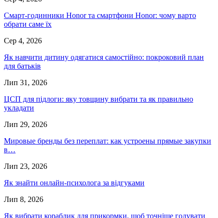
Смарт-годинники Honor та смартфони Honor: чому варто
обрати саме їх
Сер 4, 2026
Як навчити дитину одягатися самостійно: покроковий план
для батьків
Лип 31, 2026
ЦСП для підлоги: яку товщину вибрати та як правильно
укладати
Лип 29, 2026
Мировые бренды без переплат: как устроены прямые закупки
в…
Лип 23, 2026
Як знайти онлайн-психолога за відгуками
Лип 8, 2026
Як вибрати кораблик для прикормки, щоб точніше годувати