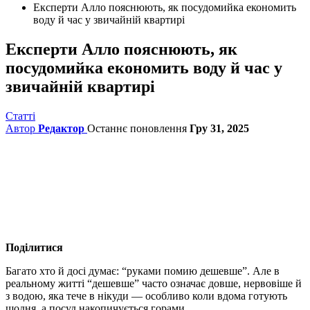
Експерти Алло пояснюють, як посудомийка економить
воду й час у звичайній квартирі
Експерти Алло пояснюють, як
посудомийка економить воду й час у
звичайній квартирі
Статті
Автор
Редактор
Останнє поновлення
Гру 31, 2025
Поділитися
Багато хто й досі думає: “руками помию дешевше”.
Але в
реальному житті “дешевше” часто означає довше, нервовіше й
з водою, яка тече в нікуди — особливо коли вдома готують
щодня, а посуд накопичується горами.