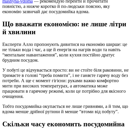
mashyna-vdoma
— рекомендую перейти й прочитати
повністю, а нижче коротко й по-людськи поясню, яку
економію зазвичай дає посудомийка вдома.
Що вважати економією: не лише літри
й хвилини
Експерти Алло пропонують дивитися на економію ширше: це
не тільки вода і час, а ще й енергія на нагрів води та навіть
“ментальне навантаження”, коли кухня постійно дратує
брудним посудом.
У побуті це відчувається просто: ви не стоїте біля раковини, не
тримаєте в голові “треба помити”, і не ганяєте гарячу воду без
потреби. А ще є момент гігієни: руками важко комфортно
мити при високих температурах, а автоматика може
працювати в гарячому режимі, коли це потрібно для якісного
очищення.
Тобто посудомийка окупається не лише гривнями, а й тим, що
вдома менше дрібної рутини й менше “втоми від побуту”.
Скільки часу економить посудомийна