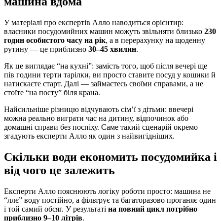
машина вдома
У матеріалі про експертів Алло наводиться орієнтир:
власники посудомийних машин можуть звільняти близько
230
годин особистого часу на рік
, а в перерахунку на щоденну
рутину — це приблизно
30–45 хвилин
.
Як це виглядає “на кухні”: замість того, щоб після вечері ще
пів години терти тарілки, ви просто ставите посуд у кошики й
натискаєте старт. Далі — займаєтесь своїми справами, а не
стоїте “на посту” біля крана.
Найсильніше різницю відчувають сім’ї з дітьми: ввечері
можна реально виграти час на дитину, відпочинок або
домашні справи без поспіху. Саме такий сценарій окремо
згадують експерти Алло як один з найвигідніших.
Скільки води економить посудомийка і
від чого це залежить
Експерти Алло пояснюють логіку роботи просто: машина не
“ллє” воду постійно, а фільтрує та багаторазово проганяє один
і той самий обсяг. У результаті
на повний цикл потрібно
приблизно 9–10 літрів
.