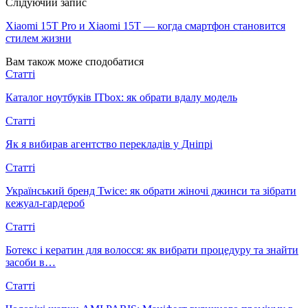
Слідуючий запис
Xiaomi 15T Pro и Xiaomi 15T — когда смартфон становится
стилем жизни
Вам також може сподобатися
Статті
Каталог ноутбуків ITbox: як обрати вдалу модель
Статті
Як я вибирав агентство перекладів у Дніпрі
Статті
Український бренд Twice: як обрати жіночі джинси та зібрати
кежуал-гардероб
Статті
Ботекс і кератин для волосся: як вибрати процедуру та знайти
засоби в…
Статті