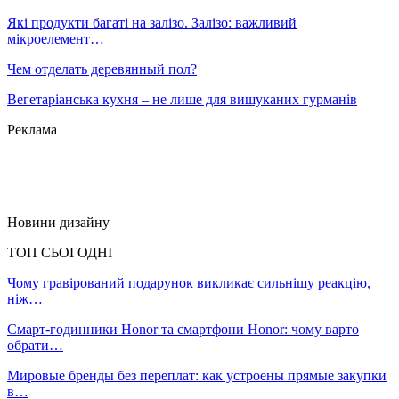
Які продукти багаті на залізо. Залізо: важливий
мікроелемент…
Чем отделать деревянный пол?
Вегетаріанська кухня – не лише для вишуканих гурманів
Реклама
Новини дизайну
ТОП СЬОГОДНІ
Чому гравірований подарунок викликає сильнішу реакцію,
ніж…
Смарт-годинники Honor та смартфони Honor: чому варто
обрати…
Мировые бренды без переплат: как устроены прямые закупки
в…