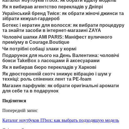
Каталог ноутбуків ITbox: як обрати вдалу модель
Як я вибирав агентство перекладів у Дніпрі
Український бренд Twice: як обрати жіночі джинси та
зібрати кежуал-гардероб
Ботекс і кератин для волосся: як вибрати процедуру
та знайти засоби в інтернет-магазині ZAYA
Чоловічі шапки AMI PARIS: Маніфест вуличного
преміуму в Courage.Boutique
Чи потрібні собаці злаки у кормі
Подарунок для нього на День Валентина: чоловічі
бокси TakeBox з ласощами й аксесуарами
Як я вибирав бюро перекладів у Харкові
Як двосторонній скотч знижує вібрацію і шум у
техніці: роль спінених лент та PE-foam
Магазин парфумів: як обрати оригінальні аромати
для себе та в подарунок
Поділитися
Попередній запис
Каталог ноутбуков ITbox: как выбрать подходящую модель