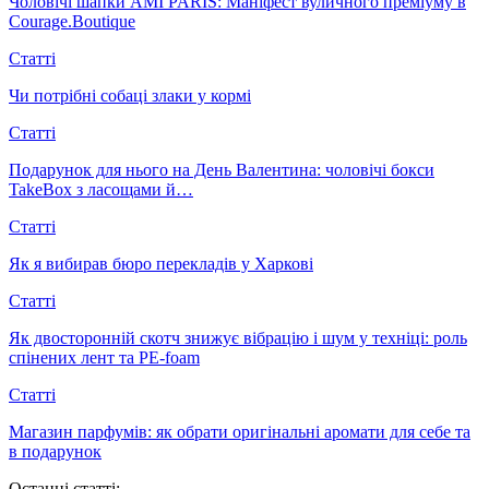
Чоловічі шапки AMI PARIS: Маніфест вуличного преміуму в
Courage.Boutique
Статті
Чи потрібні собаці злаки у кормі
Статті
Подарунок для нього на День Валентина: чоловічі бокси
TakeBox з ласощами й…
Статті
Як я вибирав бюро перекладів у Харкові
Статті
Як двосторонній скотч знижує вібрацію і шум у техніці: роль
спінених лент та PE-foam
Статті
Магазин парфумів: як обрати оригінальні аромати для себе та
в подарунок
Останні статті: