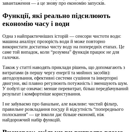
завантаження — а це знову про економію запусків.
Функції, які реально підсилюють
економію часу і води
Одна з найпрактичніших історій — сенсори чистоти води:
машина аналізує прозорість води й може повторно
використати достатньо чисту воду на попередніх етапах. Це
саме той випадок, коли “розумна” функція працює не для
галочки.
Також у статті наводять приклади рішень, що допомагають з
витратами (в першу чергу енергії та мийних засобів):
автодозування, ефективні системи сушіння та інверторні
двигуни, які плавно регулюють потужність і зменшують шум.
У побуті це означає: менше перевитрат, більш передбачуваний
результат і комфортніше користування.
І не забуваємо про банальне, але важливе: чистий фільтр,
правильне розкладання посуду й відсутність “попереднього
полоскання” — це інколи дає більше економії, ніж
найдорожчий набір функцій.