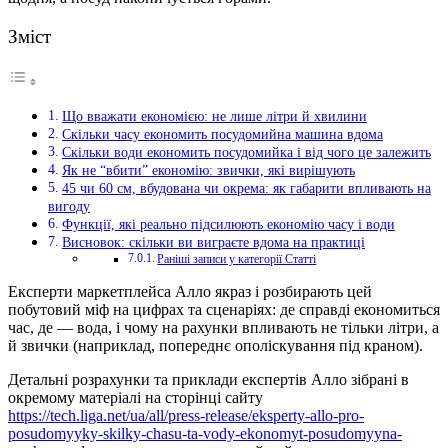
Зміст
Що вважати економією: не лише літри й хвилини
Скільки часу економить посудомийна машина вдома
Скільки води економить посудомийка і від чого це залежить
Як не “вбити” економію: звички, які вирішують
45 чи 60 см, вбудована чи окрема: як габарити впливають на
вигоду
Функції, які реально підсилюють економію часу і води
Висновок: скільки ви виграєте вдома на практиці
Раніші записи у категорії Статті
Експерти маркетплейса Алло якраз і розбирають цей
побутовий міф на цифрах та сценаріях: де справді економиться
час, де — вода, і чому на рахунки впливають не тільки літри, а
й звички (наприклад, попереднє ополіскування під краном).
Детальні розрахунки та приклади експертів Алло зібрані в
окремому матеріалі на сторінці сайту
https://tech.liga.net/ua/all/press-release/eksperty-allo-pro-
posudomyyky-skilky-chasu-ta-vody-ekonomyt-posudomyyna-