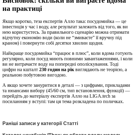
Висновок: скільки ви виграєте вдома
на практиці
Якщо коротко, теза експертів Алло така: посудомийка — це
інвестиція у час і воду, але результат залежить від того, як ви
нею користуєтесь. За правильного сценарію можна отримати
відчутну економію води (коли не “змиваєте” її вручну під
краном) і повернути собі десятки хвилин щодня.
Найкраще посудомийка “працює в плюс”, коли вдома готують
регулярно, коли посуд миють повними завантаженнями, і коли
ви не витрачаєте воду на попередні ополіскування. Тоді
цифри на кшталт
230 годин на рік
виглядають не теорією, а
реальною побутовою вигодою.
А якщо хочете зануритися в деталі — з цифрами, прикладами
та нюансами вибору (45/60 см, тип встановлення, функції) —
перейдіть до матеріалу експертів Алло на LIGA.tech за
посиланням у вступі: там ця тема розкладена по поличках.
Раніші записи у категорії Статті