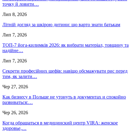
точку й ловити…
Лип 8, 2026
Літній догляд за шкірою дитини: що варто знати батькам
Лип 7, 2026
ТОП-7 йога-килимків 2026: як вибрати матеріал, товщину та
надійне…
Лип 7, 2026
Секрети професійних шефів: навіщо обсмажувати рис перед
тим, як залити…
Чер 27, 2026
Как бизнесу в Польше не утонуть в документах и спокойно
развиваться:…
Чер 26, 2026
Когда обращаться в медицинский центр VIRA: женское
здоровье,…