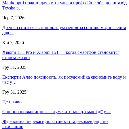
Манікюрні ножиці для кутикули та професійне обладнання від
Teysha в…
Чер 7, 2026
До чого сниться сватання: тлумачення за сонниками, значення
для…
Кві 7, 2026
Xiaomi 15T Pro и Xiaomi 15T — когда смартфон становится
стилем жизни
Гру 31, 2025
Експерти Алло пояснюють, як посудомийка економить воду й
час у…
Гру 31, 2025
Це цікаво
Сон про шовковицю: як тлумачити колір, смак і дії у…
Журавлина: переваги, властивості та рекомендації по
вживанню