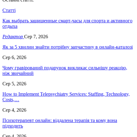
Статті
Как выбрать защищенные смарт-часы для спорта и активного
отдыха
Редактор
Сер 7, 2026
Як за 5 хвилин знайти потрібну запчастину в онлайн-каталозі
Сер 6, 2026
Чому гравірований подарунок викликає сильнішу реакцію,
ніж звичайний
Сер 5, 2026
How to Implement Telepsychiatry Services: Staffing, Technology,
Costs,…
Сер 4, 2026
Психотерапевт онлайн: віддалена терапія та кому вона
підходить
Сер 4, 2026