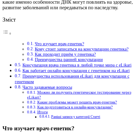
какие именно особенности ДНК могут повлиять на здоровье,
развитие заболеваний или передаваться по наследству.
Зміст
Что изучает врач-генетик?
Кому стоит записаться на консультацию генетика?
Как проходит приём у генетика?
Преимущества ранней консультации
Консультация врача генетика в любой точке мира с eLikari
Как работает онлайн-консультация с генетиком на eLikari
Преимущества использования eLikari для консультации с
генетиком
Часто задаваемые вопросы
Можно ли получить генетическое тестирование через
eLikari?
Какие проблемы может решить врач-генетик?
Как подготовиться к онлайн-консультации?
Итоги
Раніші записи у категорії Статті
Что изучает врач-генетик?