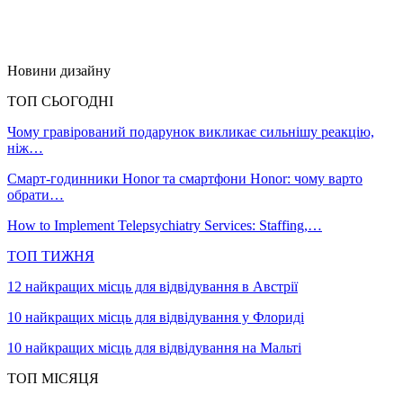
Новини дизайну
ТОП СЬОГОДНІ
Чому гравірований подарунок викликає сильнішу реакцію,
ніж…
Смарт-годинники Honor та смартфони Honor: чому варто
обрати…
How to Implement Telepsychiatry Services: Staffing,…
ТОП ТИЖНЯ
12 найкращих місць для відвідування в Австрії
10 найкращих місць для відвідування у Флориді
10 найкращих місць для відвідування на Мальті
ТОП МІСЯЦЯ