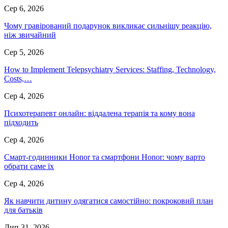
Сер 6, 2026
Чому гравірований подарунок викликає сильнішу реакцію,
ніж звичайний
Сер 5, 2026
How to Implement Telepsychiatry Services: Staffing, Technology,
Costs,…
Сер 4, 2026
Психотерапевт онлайн: віддалена терапія та кому вона
підходить
Сер 4, 2026
Смарт-годинники Honor та смартфони Honor: чому варто
обрати саме їх
Сер 4, 2026
Як навчити дитину одягатися самостійно: покроковий план
для батьків
Лип 31, 2026