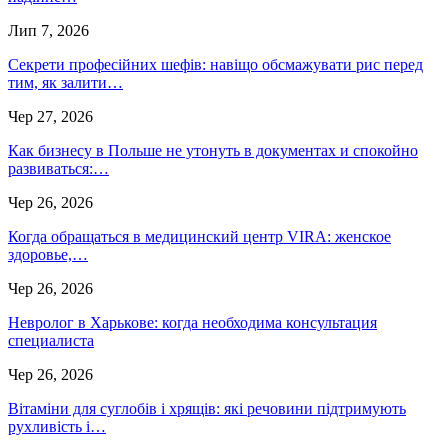
Лип 7, 2026
Секрети професійних шефів: навіщо обсмажувати рис перед
тим, як залити…
Чер 27, 2026
Как бизнесу в Польше не утонуть в документах и спокойно
развиваться:…
Чер 26, 2026
Когда обращаться в медицинский центр VIRA: женское
здоровье,…
Чер 26, 2026
Невролог в Харькове: когда необходима консультация
специалиста
Чер 26, 2026
Вітаміни для суглобів і хрящів: які речовини підтримують
рухливість і…