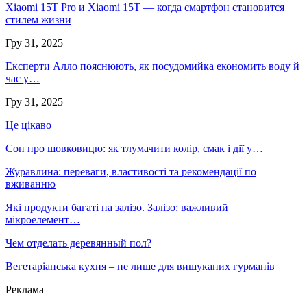
Xiaomi 15T Pro и Xiaomi 15T — когда смартфон становится
стилем жизни
Гру 31, 2025
Експерти Алло пояснюють, як посудомийка економить воду й
час у…
Гру 31, 2025
Це цікаво
Сон про шовковицю: як тлумачити колір, смак і дії у…
Журавлина: переваги, властивості та рекомендації по
вживанню
Які продукти багаті на залізо. Залізо: важливий
мікроелемент…
Чем отделать деревянный пол?
Вегетаріанська кухня – не лише для вишуканих гурманів
Реклама