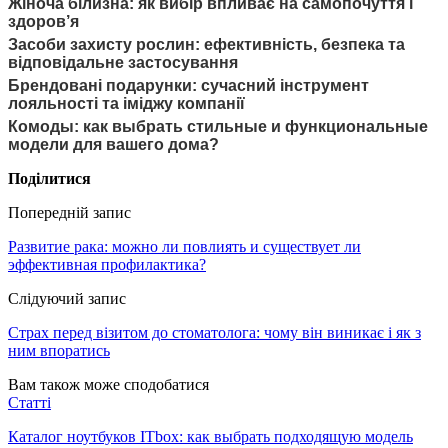
Жіноча білизна: як вибір впливає на самопочуття і
здоров’я
Засоби захисту рослин: ефективність, безпека та
відповідальне застосування
Брендовані подарунки: сучасний інструмент
лояльності та іміджу компанії
Комоды: как выбрать стильные и функциональные
модели для вашего дома?
Поділитися
Попередній запис
Развитие рака: можно ли повлиять и существует ли
эффективная профилактика?
Слідуючий запис
Страх перед візитом до стоматолога: чому він виникає і як з
ним впоратись
Вам також може сподобатися
Статті
Каталог ноутбуков ITbox: как выбрать подходящую модель