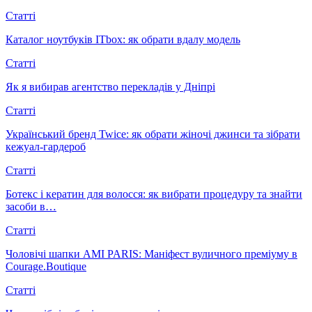
Статті
Каталог ноутбуків ITbox: як обрати вдалу модель
Статті
Як я вибирав агентство перекладів у Дніпрі
Статті
Український бренд Twice: як обрати жіночі джинси та зібрати
кежуал-гардероб
Статті
Ботекс і кератин для волосся: як вибрати процедуру та знайти
засоби в…
Статті
Чоловічі шапки AMI PARIS: Маніфест вуличного преміуму в
Courage.Boutique
Статті