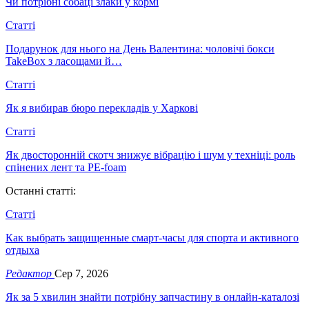
Чи потрібні собаці злаки у кормі
Статті
Подарунок для нього на День Валентина: чоловічі бокси
TakeBox з ласощами й…
Статті
Як я вибирав бюро перекладів у Харкові
Статті
Як двосторонній скотч знижує вібрацію і шум у техніці: роль
спінених лент та PE-foam
Останні статті:
Статті
Как выбрать защищенные смарт-часы для спорта и активного
отдыха
Редактор
Сер 7, 2026
Як за 5 хвилин знайти потрібну запчастину в онлайн-каталозі