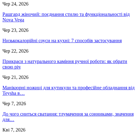
Чер 24, 2026
Рашгард жіночий: поєднання стилю та функціональності від
Nova Vega
Чер 23, 2026
Низькокалорійні соуси на кухні: 7 способів застосування
Чер 22, 2026
Прикраси з натурального каміння ручної роботи: як обрати
свою річ
Чер 21, 2026
Манікюрні ножиці для кутикули та професійне обладнання від
Teysha в…
Чер 7, 2026
До чого сниться сватання: тлумачення за сонниками, значення
для…
Кві 7, 2026