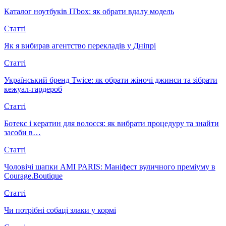
Каталог ноутбуків ITbox: як обрати вдалу модель
Статті
Як я вибирав агентство перекладів у Дніпрі
Статті
Український бренд Twice: як обрати жіночі джинси та зібрати
кежуал-гардероб
Статті
Ботекс і кератин для волосся: як вибрати процедуру та знайти
засоби в…
Статті
Чоловічі шапки AMI PARIS: Маніфест вуличного преміуму в
Courage.Boutique
Статті
Чи потрібні собаці злаки у кормі