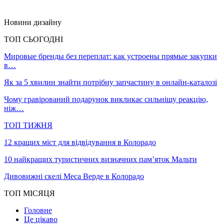
Новини дизайну
ТОП СЬОГОДНІ
Мировые бренды без переплат: как устроены прямые закупки
в…
Як за 5 хвилин знайти потрібну запчастину в онлайн-каталозі
Чому гравірований подарунок викликає сильнішу реакцію,
ніж…
ТОП ТИЖНЯ
12 кращих міст для відвідування в Колорадо
10 найкращих туристичних визначних пам’яток Мальти
Дивовижні скелі Меса Верде в Колорадо
ТОП МІСЯЦЯ
Головне
Це цікаво