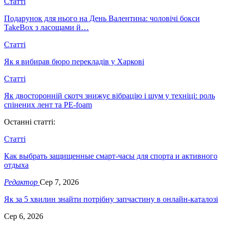
Статті
Подарунок для нього на День Валентина: чоловічі бокси
TakeBox з ласощами й…
Статті
Як я вибирав бюро перекладів у Харкові
Статті
Як двосторонній скотч знижує вібрацію і шум у техніці: роль
спінених лент та PE-foam
Останні статті:
Статті
Как выбрать защищенные смарт-часы для спорта и активного
отдыха
Редактор
Сер 7, 2026
Як за 5 хвилин знайти потрібну запчастину в онлайн-каталозі
Сер 6, 2026