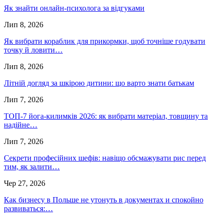
Як знайти онлайн-психолога за відгуками
Лип 8, 2026
Як вибрати кораблик для прикормки, щоб точніше годувати
точку й ловити…
Лип 8, 2026
Літній догляд за шкірою дитини: що варто знати батькам
Лип 7, 2026
ТОП-7 йога-килимків 2026: як вибрати матеріал, товщину та
надійне…
Лип 7, 2026
Секрети професійних шефів: навіщо обсмажувати рис перед
тим, як залити…
Чер 27, 2026
Как бизнесу в Польше не утонуть в документах и спокойно
развиваться:…