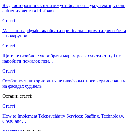
Як двосторонній скотч знижує вібрацію і шум у техніці: роль
спінених лент та PE-foam
Статті
Магазин парфумів: як обрати оригінальні аромати для себе та
в подарунок
Статті
Що таке газоблок: як вибрати марку, розрахувати стіну і не
наробити помилок при…
Статті
Особливості використання великоформатного керамограніту
на фасадах будівель
Останні статті:
Статті
How to Implement Telepsychiatry Services: Staffing, Technology,
Costs, and…