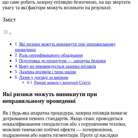
що саме робить лазерну епіляцію безпечною, на що звертати
увагу та які фактори можуть впливати на результат.
Зміст
Які ризики можуть виникнути при неправильному
проведенні
Роль сертифікованого обладнання
Підготовка до процедури — запорука безпеки
Кому не рекомендується лазерна епіляція
Лазерна епіляція і типи шкіри
Лазер у догляді за шкірою
Раніші записи у категорії Статті
Які ризики можуть виникнути при
неправильному проведенні
Як і будь-яка апаратна процедура, лазерна епіляція вимагає
дотримання певних стандартів. Якщо сеанс проводиться
некваліфікованим спеціалістом або з порушенням техніки,
можливі тимчасові побічні ефекти — почервоніння,
подразнення або навіть пігментація. Проте ці наслідки