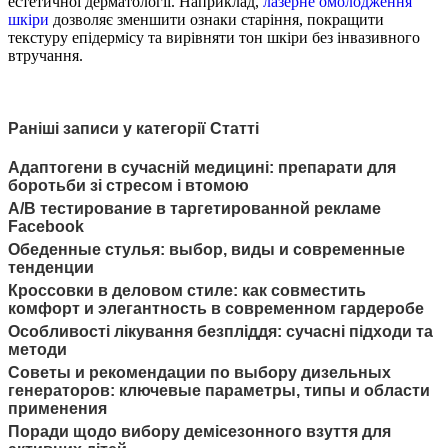
естетичної дерматології. Наприклад,
лазерне омолодження
шкіри
дозволяє зменшити ознаки старіння, покращити
текстуру епідермісу та вирівняти тон шкіри без інвазивного
втручання.
Раніші записи у категорії Статті
Адаптогени в сучасній медицині: препарати для
боротьби зі стресом і втомою
A/B тестирование в таргетированной рекламе
Facebook
Обеденные стулья: выбор, виды и современные
тенденции
Кроссовки в деловом стиле: как совместить
комфорт и элегантность в современном гардеробе
Особливості лікування безпліддя: сучасні підходи та
методи
Советы и рекомендации по выбору дизельных
генераторов: ключевые параметры, типы и области
применения
Поради щодо вибору демісезонного взуття для