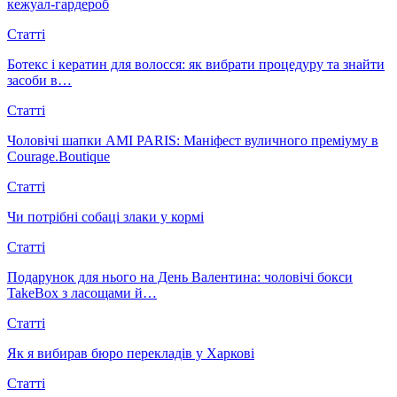
кежуал-гардероб
Статті
Ботекс і кератин для волосся: як вибрати процедуру та знайти
засоби в…
Статті
Чоловічі шапки AMI PARIS: Маніфест вуличного преміуму в
Courage.Boutique
Статті
Чи потрібні собаці злаки у кормі
Статті
Подарунок для нього на День Валентина: чоловічі бокси
TakeBox з ласощами й…
Статті
Як я вибирав бюро перекладів у Харкові
Статті