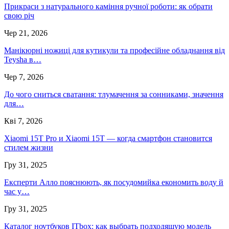
Прикраси з натурального каміння ручної роботи: як обрати
свою річ
Чер 21, 2026
Манікюрні ножиці для кутикули та професійне обладнання від
Teysha в…
Чер 7, 2026
До чого сниться сватання: тлумачення за сонниками, значення
для…
Кві 7, 2026
Xiaomi 15T Pro и Xiaomi 15T — когда смартфон становится
стилем жизни
Гру 31, 2025
Експерти Алло пояснюють, як посудомийка економить воду й
час у…
Гру 31, 2025
Каталог ноутбуков ITbox: как выбрать подходящую модель