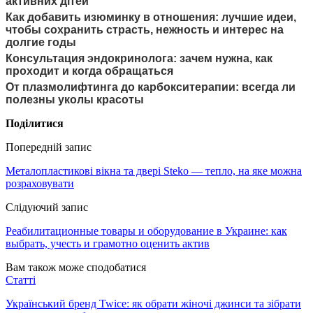
активних дітей
Как добавить изюминку в отношения: лучшие идеи,
чтобы сохранить страсть, нежность и интерес на
долгие годы
Консультация эндокринолога: зачем нужна, как
проходит и когда обращаться
От плазмолифтинга до карбокситерапии: всегда ли
полезны уколы красоты
Поділитися
Попередній запис
Металопластикові вікна та двері Steko — тепло, на яке можна
розраховувати
Слідуючий запис
Реабилитационные товары и оборудование в Украине: как
выбрать, учесть и грамотно оценить актив
Вам також може сподобатися
Статті
Український бренд Twice: як обрати жіночі джинси та зібрати