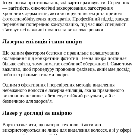
Існує низка протипоказань, які варто враховувати. Серед них
— вагітність, онкологічні захворювання, загострення
хронічних дерматитів, активні вірусні інфекції та прийом
фотосенсибілізуючих препаратів. Професійний підхід завжди
передбачає попередню консультацію, під час якої спеціаліст
з’ясовує всі важливі нюанси та виключає ризики.
Лазерна епіляція і типи шкіри
Ще одним фактором безпеки є правильне налаштування
обладнання під конкретний фототип. Темна шкіра поглинає
більше світла, тому вимагає особливої обережності. Саме тому
важливо, щоб процедуру проводив фахівець, який має досвід
роботи з різними типами шкіри.
Одним з ефективних і перевірених методів видалення
небажаного волосся є лазерна епіляція, яка за правильного
виконання не лише забезпечує стійкий результат, а й є
безпечною для здоров’я.
Лазер у догляді за шкірою
Варто зазначити, що лазерні технології активно
використовуються не лише для видалення волосся, а й у сфері