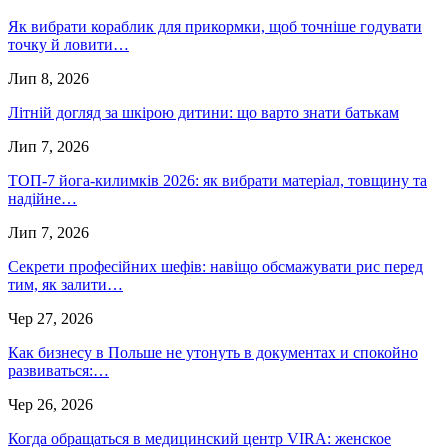
Як вибрати кораблик для прикормки, щоб точніше годувати
точку й ловити…
Лип 8, 2026
Літній догляд за шкірою дитини: що варто знати батькам
Лип 7, 2026
ТОП-7 йога-килимків 2026: як вибрати матеріал, товщину та
надійне…
Лип 7, 2026
Секрети професійних шефів: навіщо обсмажувати рис перед
тим, як залити…
Чер 27, 2026
Как бизнесу в Польше не утонуть в документах и спокойно
развиваться:…
Чер 26, 2026
Когда обращаться в медицинский центр VIRA: женское