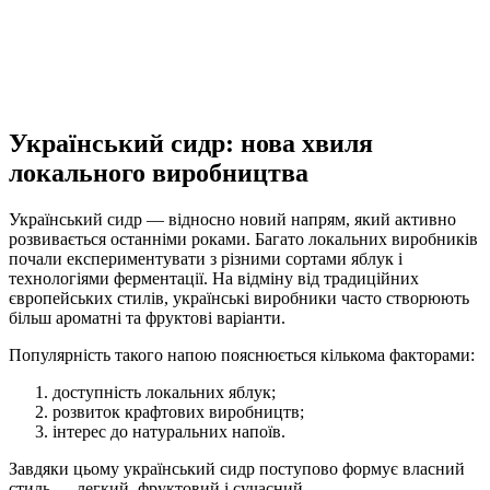
Український сидр: нова хвиля
локального виробництва
Український сидр — відносно новий напрям, який активно
розвивається останніми роками. Багато локальних виробників
почали експериментувати з різними сортами яблук і
технологіями ферментації. На відміну від традиційних
європейських стилів, українські виробники часто створюють
більш ароматні та фруктові варіанти.
Популярність такого напою пояснюється кількома факторами:
доступність локальних яблук;
розвиток крафтових виробництв;
інтерес до натуральних напоїв.
Завдяки цьому український сидр поступово формує власний
стиль — легкий, фруктовий і сучасний.