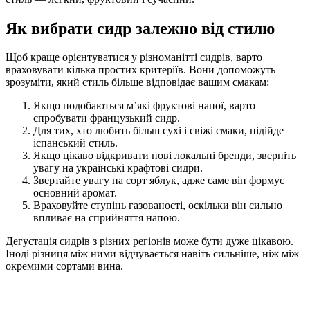
Як вибрати сидр залежно від стилю
Щоб краще орієнтуватися у різноманітті сидрів, варто
враховувати кілька простих критеріїв. Вони допоможуть
зрозуміти, який стиль більше відповідає вашим смакам:
Якщо подобаються м’які фруктові напої, варто
спробувати французький сидр.
Для тих, хто любить більш сухі і свіжі смаки, підійде
іспанський стиль.
Якщо цікаво відкривати нові локальні бренди, зверніть
увагу на українські крафтові сидри.
Звертайте увагу на сорт яблук, адже саме він формує
основний аромат.
Враховуйте ступінь газованості, оскільки він сильно
впливає на сприйняття напою.
Дегустація сидрів з різних регіонів може бути дуже цікавою.
Іноді різниця між ними відчувається навіть сильніше, ніж між
окремими сортами вина.