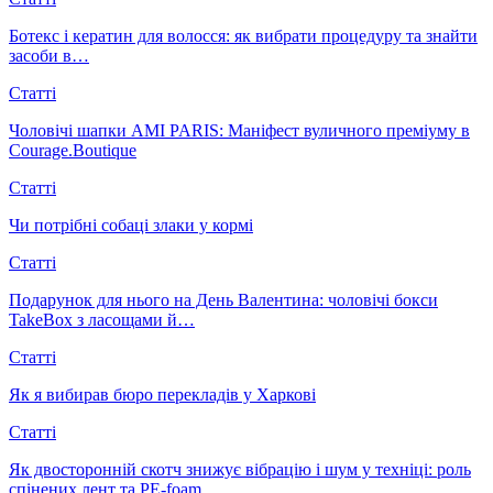
Ботекс і кератин для волосся: як вибрати процедуру та знайти
засоби в…
Статті
Чоловічі шапки AMI PARIS: Маніфест вуличного преміуму в
Courage.Boutique
Статті
Чи потрібні собаці злаки у кормі
Статті
Подарунок для нього на День Валентина: чоловічі бокси
TakeBox з ласощами й…
Статті
Як я вибирав бюро перекладів у Харкові
Статті
Як двосторонній скотч знижує вібрацію і шум у техніці: роль
спінених лент та PE-foam