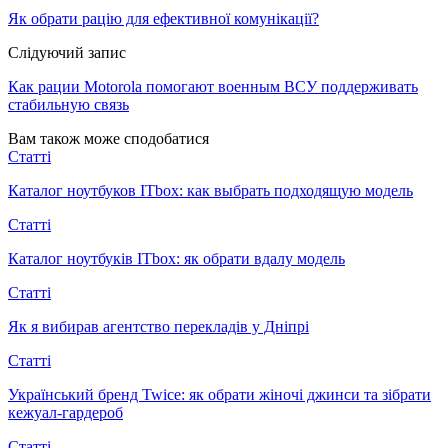
Як обрати рацію для ефективної комунікації?
Слідуючий запис
Как рации Motorola помогают военным ВСУ поддерживать
стабильную связь
Вам також може сподобатися
Статті
Каталог ноутбуков ITbox: как выбрать подходящую модель
Статті
Каталог ноутбуків ITbox: як обрати вдалу модель
Статті
Як я вибирав агентство перекладів у Дніпрі
Статті
Український бренд Twice: як обрати жіночі джинси та зібрати
кежуал-гардероб
Статті