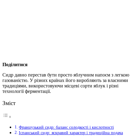
Поділитися
Сидр давно перестав бути просто яблучним напоєм з легкою
газованістю. У різних країнах його виробляють за власними
традиціями, використовуючи місцеві сорти яблук і різні
технології ферментації.
Зміст
Французький сидр: баланс солодкості і кислотності
Іспанський сидр: яскравий характер і традиційна подача