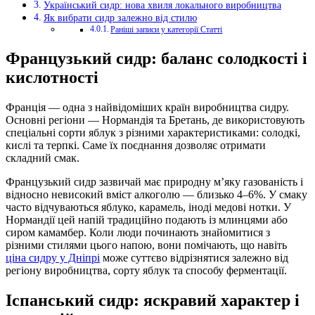
Український сидр: нова хвиля локального виробництва
Як вибрати сидр залежно від стилю
Раніші записи у категорії Статті
Французький сидр: баланс солодкості і
кислотності
Франція — одна з найвідоміших країн виробництва сидру.
Основні регіони — Нормандія та Бретань, де використовують
спеціальні сорти яблук з різними характеристиками: солодкі,
кислі та терпкі. Саме їх поєднання дозволяє отримати
складний смак.
Французький сидр зазвичай має природну м’яку газованість і
відносно невисокий вміст алкоголю — близько 4–6%. У смаку
часто відчуваються яблуко, карамель, іноді медові нотки. У
Нормандії цей напій традиційно подають із млинцями або
сиром камамбер. Коли люди починають знайомитися з
різними стилями цього напою, вони помічають, що навіть
ціна сидру у Дніпрі
може суттєво відрізнятися залежно від
регіону виробництва, сорту яблук та способу ферментації.
Іспанський сидр: яскравий характер і