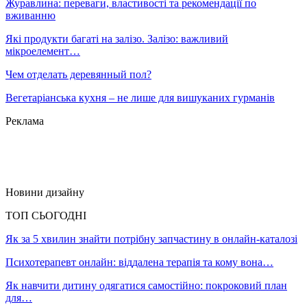
Журавлина: переваги, властивості та рекомендації по
вживанню
Які продукти багаті на залізо. Залізо: важливий
мікроелемент…
Чем отделать деревянный пол?
Вегетаріанська кухня – не лише для вишуканих гурманів
Реклама
Новини дизайну
ТОП СЬОГОДНІ
Як за 5 хвилин знайти потрібну запчастину в онлайн-каталозі
Психотерапевт онлайн: віддалена терапія та кому вона…
Як навчити дитину одягатися самостійно: покроковий план
для…