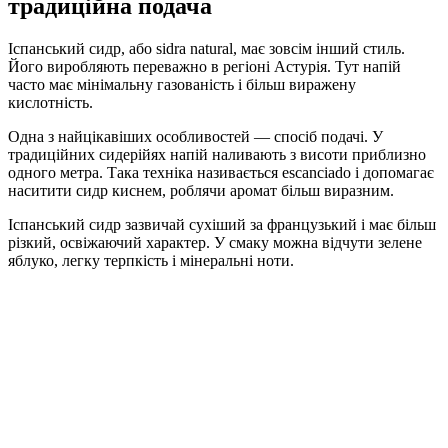
традиційна подача
Іспанський сидр, або sidra natural, має зовсім інший стиль.
Його виробляють переважно в регіоні Астурія. Тут напій
часто має мінімальну газованість і більш виражену
кислотність.
Одна з найцікавіших особливостей — спосіб подачі. У
традиційних сидерійях напій наливають з висоти приблизно
одного метра. Така техніка називається escanciado і допомагає
наситити сидр киснем, роблячи аромат більш виразним.
Іспанський сидр зазвичай сухіший за французький і має більш
різкий, освіжаючий характер. У смаку можна відчути зелене
яблуко, легку терпкість і мінеральні ноти.