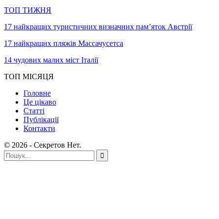
ТОП ТИЖНЯ
17 найкращих туристичних визначних пам’яток Австрії
17 найкращих пляжів Массачусетса
14 чудових малих міст Італії
ТОП МІСЯЦЯ
Головне
Це цікаво
Статті
Публікації
Контакти
© 2026 - Секретов Нет.