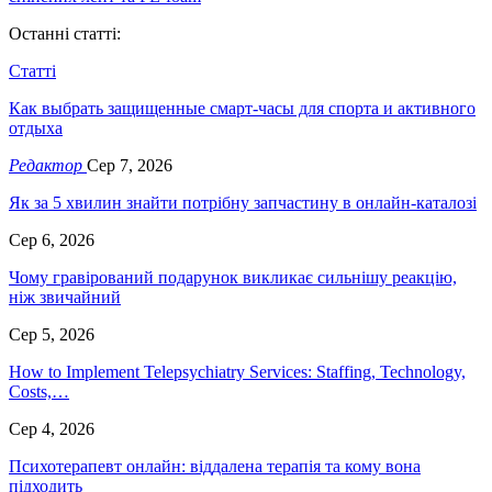
Останні статті:
Статті
Как выбрать защищенные смарт-часы для спорта и активного
отдыха
Редактор
Сер 7, 2026
Як за 5 хвилин знайти потрібну запчастину в онлайн-каталозі
Сер 6, 2026
Чому гравірований подарунок викликає сильнішу реакцію,
ніж звичайний
Сер 5, 2026
How to Implement Telepsychiatry Services: Staffing, Technology,
Costs,…
Сер 4, 2026
Психотерапевт онлайн: віддалена терапія та кому вона
підходить