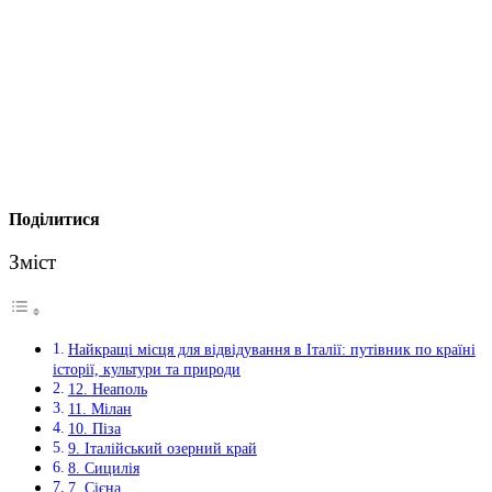
Поділитися
Зміст
Найкращі місця для відвідування в Італії: путівник по країні
історії, культури та природи
12. Неаполь
11. Мілан
10. Піза
9. Італійський озерний край
8. Сицилія
7. Сієна