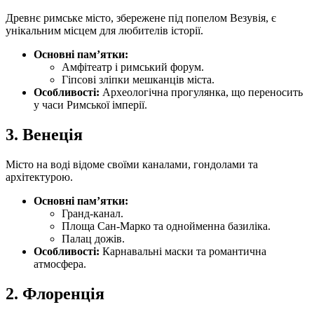
Древнє римське місто, збережене під попелом Везувія, є
унікальним місцем для любителів історії.
Основні пам’ятки:
Амфітеатр і римський форум.
Гіпсові зліпки мешканців міста.
Особливості:
Археологічна прогулянка, що переносить
у часи Римської імперії.
3.
Венеція
Місто на воді відоме своїми каналами, гондолами та
архітектурою.
Основні пам’ятки:
Гранд-канал.
Площа Сан-Марко та однойменна базиліка.
Палац дожів.
Особливості:
Карнавальні маски та романтична
атмосфера.
2.
Флоренція