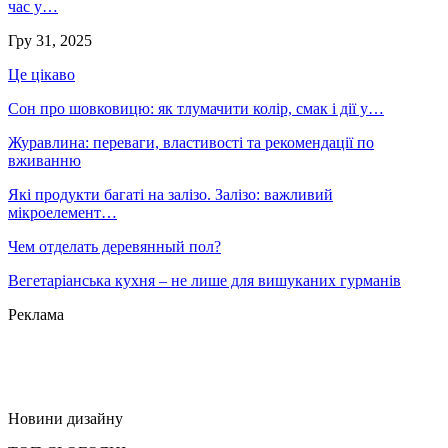
час у…
Гру 31, 2025
Це цікаво
Сон про шовковицю: як тлумачити колір, смак і дії у…
Журавлина: переваги, властивості та рекомендації по
вживанню
Які продукти багаті на залізо. Залізо: важливий
мікроелемент…
Чем отделать деревянный пол?
Вегетаріанська кухня – не лише для вишуканих гурманів
Реклама
Новини дизайну