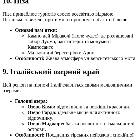
10.
Піза
Піза приваблює туристів своєю всесвітньо відомою
Пізанською вежею, проте місто пропонує набагато більше.
Основні пам’ятки:
Кампо дей Міраколі (Поле чудес), де розташовані
собор Дуомо, баптистерій та монумент
Кампосанто.
Мальовничі береги річки Арно.
Особливості:
Жвава атмосфера університетського міста.
9.
Італійський озерний край
Цей регіон на півночі Італії славиться своїми мальовничими
озерами.
Головні озера:
Озеро Комо:
відомі вілли та розкішні краєвиди.
Озеро Гарда:
ідеальне місце для активного
відпочинку.
Озеро Маджоре:
багата рослинність і мальовничі
острови.
Особливості:
Поєднання гірських пейзажів і спокійної