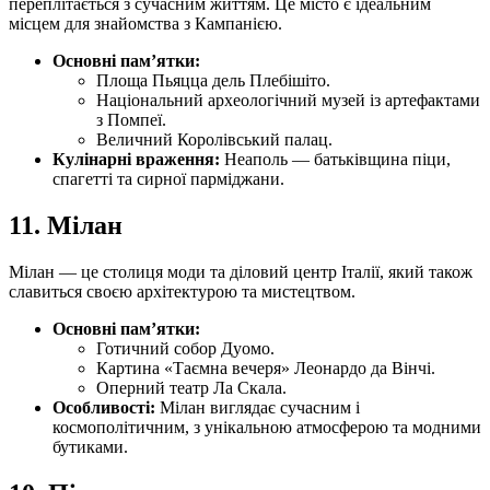
переплітається з сучасним життям. Це місто є ідеальним
місцем для знайомства з Кампанією.
Основні пам’ятки:
Площа Пьяцца дель Плебішіто.
Національний археологічний музей із артефактами
з Помпеї.
Величний Королівський палац.
Кулінарні враження:
Неаполь — батьківщина піци,
спагетті та сирної парміджани.
11.
Мілан
Мілан — це столиця моди та діловий центр Італії, який також
славиться своєю архітектурою та мистецтвом.
Основні пам’ятки:
Готичний собор Дуомо.
Картина «Таємна вечеря» Леонардо да Вінчі.
Оперний театр Ла Скала.
Особливості:
Мілан виглядає сучасним і
космополітичним, з унікальною атмосферою та модними
бутиками.