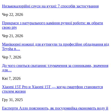
Низькокалорійні соуси на кухні: 7 способів застосування
Чер 22, 2026
Прикраси з натурального каміння ручної роботи: як обрати
свою річ
Чер 21, 2026
Манікюрні ножиці для кутикули та професійне обладнання від
Teysha в…
Чер 7, 2026
До чого сниться сватання: тлумачення за сонниками, значення
для…
Кві 7, 2026
Xiaomi 15T Pro и Xiaomi 15T — когда смартфон становится
стилем жизни
Гру 31, 2025
Експерти Алло пояснюють, як посудомийка економить воду й