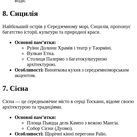
води.
8.
Сицилія
Найбільший острів у Середземному морі, Сицилія, пропонує
багатство історії, культури та природної краси.
Основні пам’ятки:
Руїни Долини Храмів і театр у Таорміні.
Вулкан Етна.
Столиця Палермо з багатокультурною
архітектурою.
Особливості:
Виняткова кухня з середземноморським
акцентом.
7.
Сієна
Сієна — це середньовічне місто в серці Тоскани, відоме своєю
архітектурою та традиціями.
Основні пам’ятки:
Площа Пьяцца дель Кампо з вежою Мангіа.
Собор Сієни (Дуомо).
Особливості:
Щорічні кінні перегони Palio.