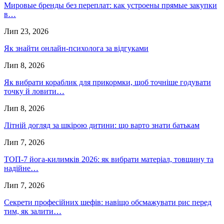
Мировые бренды без переплат: как устроены прямые закупки
в…
Лип 23, 2026
Як знайти онлайн-психолога за відгуками
Лип 8, 2026
Як вибрати кораблик для прикормки, щоб точніше годувати
точку й ловити…
Лип 8, 2026
Літній догляд за шкірою дитини: що варто знати батькам
Лип 7, 2026
ТОП-7 йога-килимків 2026: як вибрати матеріал, товщину та
надійне…
Лип 7, 2026
Секрети професійних шефів: навіщо обсмажувати рис перед
тим, як залити…