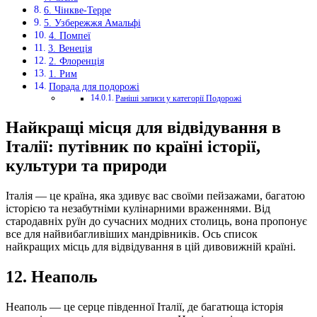
6. Чінкве-Терре
5. Узбережжя Амальфі
4. Помпеї
3. Венеція
2. Флоренція
1. Рим
Порада для подорожі
Раніші записи у категорії Подорожі
Найкращі місця для відвідування в
Італії: путівник по країні історії,
культури та природи
Італія — це країна, яка здивує вас своїми пейзажами, багатою
історією та незабутніми кулінарними враженнями. Від
стародавніх руїн до сучасних модних столиць, вона пропонує
все для найвибагливіших мандрівників. Ось список
найкращих місць для відвідування в цій дивовижній країні.
12.
Неаполь
Неаполь — це серце південної Італії, де багатюща історія