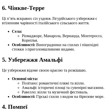
6.
Чінкве-Терре
Ці п’ять яскравих сіл уздовж Лігурійського узбережжя є
втіленням чарівності італійського сільського життя.
Села:
Ріомаджоре, Манарола, Вернацца, Монтероссо,
Корнілья.
Особливості:
Виноградники на схилах і пішохідні
стежки з приголомшливими видами.
5.
Узбережжя Амальфі
Це узбережжя відоме своєю красою та розкішшю.
Основні міста:
Позітано: романтичні пляжі та вілли.
Амальфі: історичні площі та сувенірні магазини.
Равелло: вілли та музичний фестиваль.
Особливості:
Гірські схили з видом на бірюзове море.
4.
Помпеї