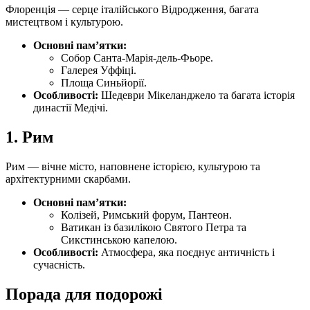
Флоренція — серце італійського Відродження, багата
мистецтвом і культурою.
Основні пам’ятки:
Собор Санта-Марія-дель-Фьоре.
Галерея Уффіці.
Площа Синьйорії.
Особливості:
Шедеври Мікеланджело та багата історія
династії Медічі.
1.
Рим
Рим — вічне місто, наповнене історією, культурою та
архітектурними скарбами.
Основні пам’ятки:
Колізей, Римський форум, Пантеон.
Ватикан із базилікою Святого Петра та
Сикстинською капелою.
Особливості:
Атмосфера, яка поєднує античність і
сучасність.
Порада для подорожі