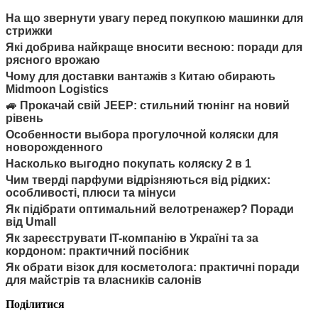
На що звернути увагу перед покупкою машинки для
стрижки
Які добрива найкраще вносити весною: поради для
рясного врожаю
Чому для доставки вантажів з Китаю обирають
Midmoon Logistics
🚙 Прокачай свій JEEP: стильний тюнінг на новий
рівень
Особенности выбора прогулочной коляски для
новорожденного
Насколько выгодно покупать коляску 2 в 1
Чим тверді парфуми відрізняються від рідких:
особливості, плюси та мінуси
Як підібрати оптимальний велотренажер? Поради
від Umall
Як зареєструвати IT-компанію в Україні та за
кордоном: практичний посібник
Як обрати візок для косметолога: практичні поради
для майстрів та власників салонів
Поділитися