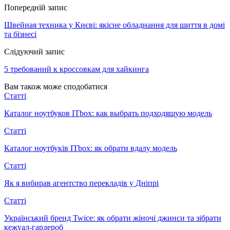
Попередній запис
Швейная техника у Києві: якісне обладнання для шиття в домі
та бізнесі
Слідуючий запис
5 требований к кроссовкам для хайкинга
Вам також може сподобатися
Статті
Каталог ноутбуков ITbox: как выбрать подходящую модель
Статті
Каталог ноутбуків ITbox: як обрати вдалу модель
Статті
Як я вибирав агентство перекладів у Дніпрі
Статті
Український бренд Twice: як обрати жіночі джинси та зібрати
кежуал-гардероб