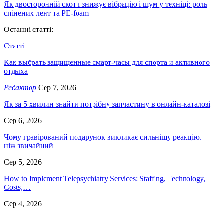
Як двосторонній скотч знижує вібрацію і шум у техніці: роль
спінених лент та PE-foam
Останні статті:
Статті
Как выбрать защищенные смарт-часы для спорта и активного
отдыха
Редактор
Сер 7, 2026
Як за 5 хвилин знайти потрібну запчастину в онлайн-каталозі
Сер 6, 2026
Чому гравірований подарунок викликає сильнішу реакцію,
ніж звичайний
Сер 5, 2026
How to Implement Telepsychiatry Services: Staffing, Technology,
Costs,…
Сер 4, 2026