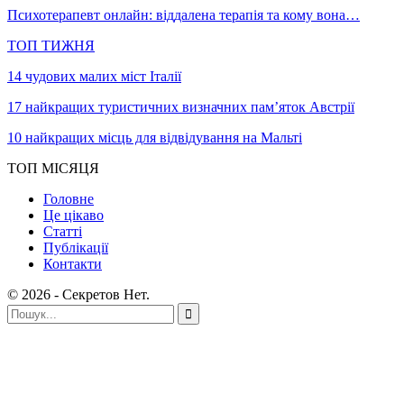
Психотерапевт онлайн: віддалена терапія та кому вона…
ТОП ТИЖНЯ
14 чудових малих міст Італії
17 найкращих туристичних визначних пам’яток Австрії
10 найкращих місць для відвідування на Мальті
ТОП МІСЯЦЯ
Головне
Це цікаво
Статті
Публікації
Контакти
© 2026 - Секретов Нет.