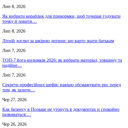
Лип 8, 2026
Як вибрати кораблик для прикормки, щоб точніше годувати
точку й ловити…
Лип 8, 2026
Літній догляд за шкірою дитини: що варто знати батькам
Лип 7, 2026
ТОП-7 йога-килимків 2026: як вибрати матеріал, товщину та
надійне…
Лип 7, 2026
Секрети професійних шефів: навіщо обсмажувати рис перед
тим, як залити…
Чер 27, 2026
Как бизнесу в Польше не утонуть в документах и спокойно
развиваться:…
Чер 26, 2026