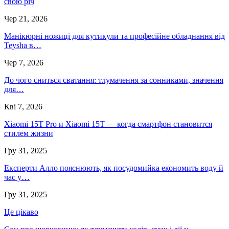
свою річ
Чер 21, 2026
Манікюрні ножиці для кутикули та професійне обладнання від
Teysha в…
Чер 7, 2026
До чого сниться сватання: тлумачення за сонниками, значення
для…
Кві 7, 2026
Xiaomi 15T Pro и Xiaomi 15T — когда смартфон становится
стилем жизни
Гру 31, 2025
Експерти Алло пояснюють, як посудомийка економить воду й
час у…
Гру 31, 2025
Це цікаво