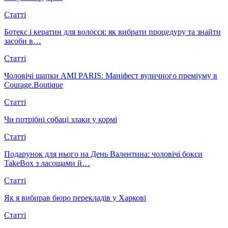
Статті
Ботекс і кератин для волосся: як вибрати процедуру та знайти
засоби в…
Статті
Чоловічі шапки AMI PARIS: Маніфест вуличного преміуму в
Courage.Boutique
Статті
Чи потрібні собаці злаки у кормі
Статті
Подарунок для нього на День Валентина: чоловічі бокси
TakeBox з ласощами й…
Статті
Як я вибирав бюро перекладів у Харкові
Статті