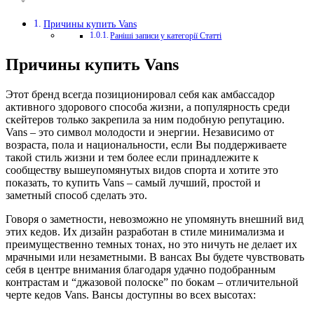
Причины купить Vans
Раніші записи у категорії Статті
Причины купить Vans
Этот бренд всегда позиционировал себя как амбассадор
активного здорового способа жизни, а популярность среди
скейтеров только закрепила за ним подобную репутацию.
Vans – это символ молодости и энергии. Независимо от
возраста, пола и национальности, если Вы поддерживаете
такой стиль жизни и тем более если принадлежите к
сообществу вышеупомянутых видов спорта и хотите это
показать, то купить Vans – самый лучший, простой и
заметный способ сделать это.
Говоря о заметности, невозможно не упомянуть внешний вид
этих кедов. Их дизайн разработан в стиле минимализма и
преимущественно темных тонах, но это ничуть не делает их
мрачными или незаметными. В вансах Вы будете чувствовать
себя в центре внимания благодаря удачно подобранным
контрастам и “джазовой полоске” по бокам – отличительной
черте кедов Vans. Вансы доступны во всех высотах: