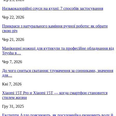
Низькокалорійні соуси на кухні: 7 способів застосування
Чер 22, 2026
Прикраси з натурального каміння ручної роботи: як обрати
свою річ
Чер 21, 2026
Манікюрні ножиці для кутикули та професійне обладнання від
Teysha в…
Чер 7, 2026
До чого сниться сватання: тлумачення за сонниками, значення
для…
Кві 7, 2026
Xiaomi 15T Pro и Xiaomi 15T — когда смартфон становится
стилем жизни
Гру 31, 2025
Експерти Алло пояснюють, як посудомийка економить воду й