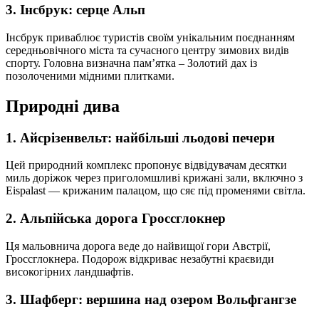
3. Інсбрук: серце Альп
Інсбрук приваблює туристів своїм унікальним поєднанням
середньовічного міста та сучасного центру зимових видів
спорту. Головна визначна пам’ятка – Золотий дах із
позолоченими мідними плитками.
Природні дива
1. Айсрізенвельт: найбільші льодові печери
Цей природний комплекс пропонує відвідувачам десятки
миль доріжок через приголомшливі крижані зали, включно з
Eispalast — крижаним палацом, що сяє під променями світла.
2. Альпійська дорога Гроссглокнер
Ця мальовнича дорога веде до найвищої гори Австрії,
Гроссглокнера. Подорож відкриває незабутні краєвиди
високогірних ландшафтів.
3. Шафберг: вершина над озером Вольфгангзе