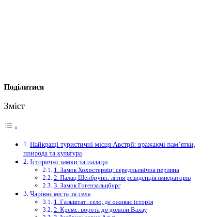
Поділитися
Зміст
Найкращі туристичні місця Австрії: вражаючі пам’ятки,
природа та культура
Історичні замки та палаци
1. Замок Хохостервіц: середньовічна перлина
2. Палац Шенбрунн: літня резиденція імператорів
3. Замок Гогензальцбург
Чарівні міста та села
1. Гальштат: село, де оживає історія
2. Кремс: ворота до долини Вахау