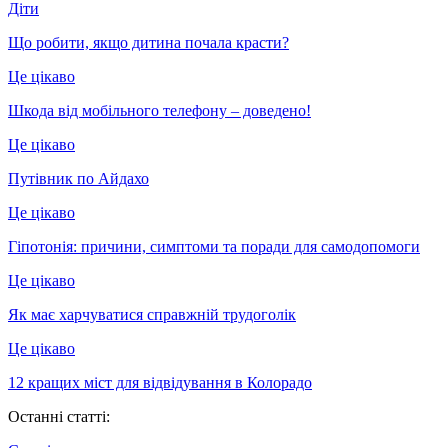
Діти
Що робити, якщо дитина почала красти?
Це цікаво
Шкода від мобільного телефону – доведено!
Це цікаво
Путівник по Айдахо
Це цікаво
Гіпотонія: причини, симптоми та поради для самодопомоги
Це цікаво
Як має харчуватися справжній трудоголік
Це цікаво
12 кращих міст для відвідування в Колорадо
Останні статті: