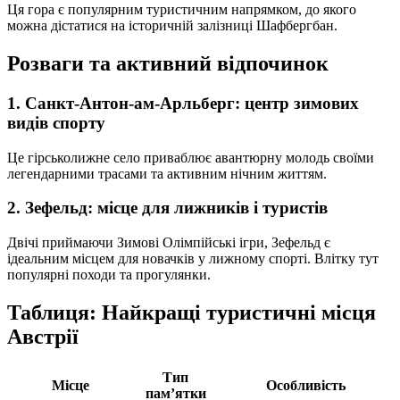
Ця гора є популярним туристичним напрямком, до якого
можна дістатися на історичній залізниці Шафбергбан.
Розваги та активний відпочинок
1. Санкт-Антон-ам-Арльберг: центр зимових
видів спорту
Це гірськолижне село приваблює авантюрну молодь своїми
легендарними трасами та активним нічним життям.
2. Зефельд: місце для лижників і туристів
Двічі приймаючи Зимові Олімпійські ігри, Зефельд є
ідеальним місцем для новачків у лижному спорті. Влітку тут
популярні походи та прогулянки.
Таблиця: Найкращі туристичні місця
Австрії
Тип
Місце
Особливість
пам’ятки