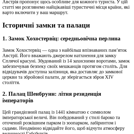
Австрія пропонує щось особливе для кожного туриста. У цій
статті ми розглянемо найцікавіші туристичні місця країни, які
варто включити у ваш маршрут.
Історичні замки та палаци
1. Замок Хохостервіц: середньовічна перлина
Замок Хохостервіц — одна з найбільш впізнаваних пам’яток
Австрії. Його вважають джерелом натхнення для замку
Сплячої красуні. Збудований із 14 захисними воротами, замок
забезпечував безпеку своїх мешканців протягом століть. Для
відвідувачів доступна залізниця, яка доставляє до замкової
церкви та збройової палати, де зберігається зброя XIV
століття.
2. Палац Шенбрунн: літня резиденція
імператорів
Цей грандіозний палац із 1441 кімнатою є символом
імператорської величі. Він побудований у стилі бароко та
оточений розкішним парком із зоопарком, лабіринтом і
садами. Неодмінно відвідайте його, щоб відчути атмосферу
величності Габсбургів.