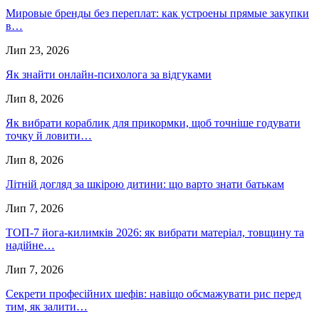
Мировые бренды без переплат: как устроены прямые закупки
в…
Лип 23, 2026
Як знайти онлайн-психолога за відгуками
Лип 8, 2026
Як вибрати кораблик для прикормки, щоб точніше годувати
точку й ловити…
Лип 8, 2026
Літній догляд за шкірою дитини: що варто знати батькам
Лип 7, 2026
ТОП-7 йога-килимків 2026: як вибрати матеріал, товщину та
надійне…
Лип 7, 2026
Секрети професійних шефів: навіщо обсмажувати рис перед
тим, як залити…