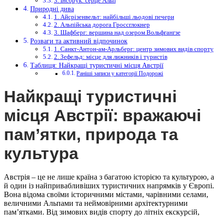
3. Інсбрук: серце Альп
Природні дива
1. Айсрізенвельт: найбільші льодові печери
2. Альпійська дорога Гроссглокнер
3. Шафберг: вершина над озером Вольфгангзе
Розваги та активний відпочинок
1. Санкт-Антон-ам-Арльберг: центр зимових видів спорту
2. Зефельд: місце для лижників і туристів
Таблиця: Найкращі туристичні місця Австрії
Раніші записи у категорії Подорожі
Найкращі туристичні
місця Австрії: вражаючі
пам’ятки, природа та
культура
Австрія – це не лише країна з багатою історією та культурою, а
й один із найпривабливіших туристичних напрямків у Європі.
Вона відома своїми історичними містами, чарівними селами,
величними Альпами та неймовірними архітектурними
пам’ятками. Від зимових видів спорту до літніх екскурсій,