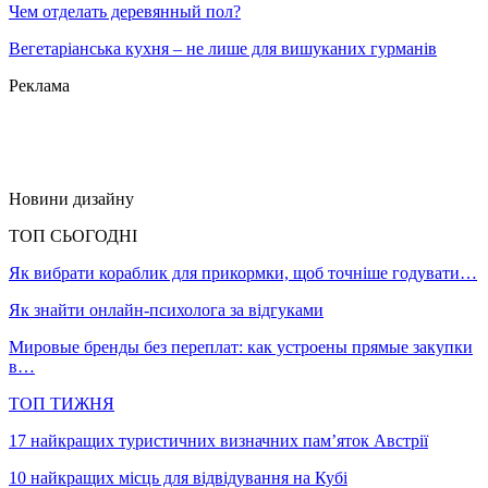
Чем отделать деревянный пол?
Вегетаріанська кухня – не лише для вишуканих гурманів
Реклама
Новини дизайну
ТОП СЬОГОДНІ
Як вибрати кораблик для прикормки, щоб точніше годувати…
Як знайти онлайн-психолога за відгуками
Мировые бренды без переплат: как устроены прямые закупки
в…
ТОП ТИЖНЯ
17 найкращих туристичних визначних пам’яток Австрії
10 найкращих місць для відвідування на Кубі