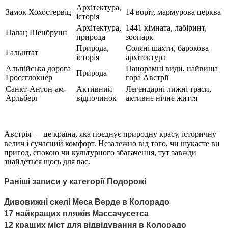
Архітектура,
Замок Хохостервіц
14 воріт, мармурова церква
історія
Архітектура,
1441 кімната, лабіринт,
Палац Шенбрунн
природа
зоопарк
Природа,
Соляні шахти, барокова
Гальштат
історія
архітектура
Альпійська дорога
Панорамні види, найвища
Природа
Гроссглокнер
гора Австрії
Санкт-Антон-ам-
Активний
Легендарні лижні траси,
Арльберг
відпочинок
активне нічне життя
Австрія — це країна, яка поєднує природну красу, історичну
велич і сучасний комфорт. Незалежно від того, чи шукаєте ви
пригод, спокою чи культурного збагачення, тут завжди
знайдеться щось для вас.
Раніші записи у категорії Подорожі
Дивовижні скелі Меса Верде в Колорадо
17 найкращих пляжів Массачусетса
12 кращих міст для відвідування в Колорадо