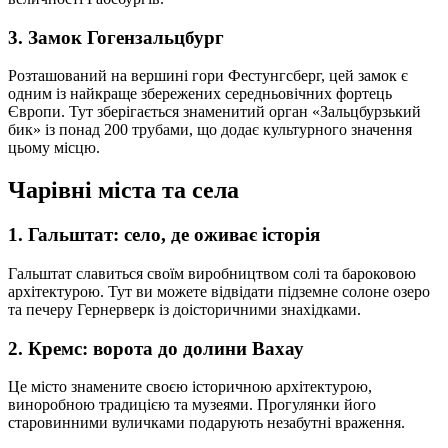
3. Замок Гогензальцбург
Розташований на вершині гори Фестунгсберг, цей замок є
одним із найкраще збережених середньовічних фортець
Європи. Тут зберігається знаменитий орган «Зальцбурзький
бик» із понад 200 трубами, що додає культурного значення
цьому місцю.
Чарівні міста та села
1. Гальштат: село, де оживає історія
Гальштат славиться своїм виробництвом солі та бароковою
архітектурою. Тут ви можете відвідати підземне солоне озеро
та печеру Гернерверк із доісторичними знахідками.
2. Кремс: ворота до долини Вахау
Це місто знамените своєю історичною архітектурою,
виноробною традицією та музеями. Прогулянки його
старовинними вуличками подарують незабутні враження.