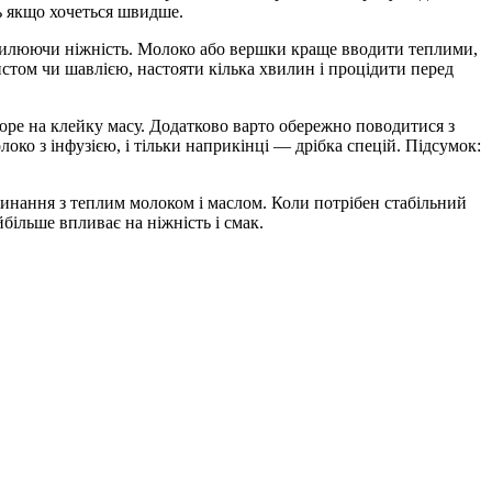
ь якщо хочеться швидше.
осилюючи ніжність. Молоко або вершки краще вводити теплими,
стом чи шавлією, настояти кілька хвилин і процідити перед
юре на клейку масу. Додатково варто обережно поводитися з
око з інфузією, і тільки наприкінці — дрібка спецій. Підсумок:
минання з теплим молоком і маслом. Коли потрібен стабільний
ільше впливає на ніжність і смак.