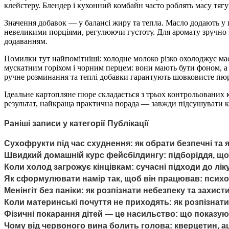
клейстеру. Блендер і кухонний комбайн часто роблять масу тяг
Значення добавок — у балансі жиру та тепла. Масло додають у
невеликими порціями, регулюючи густоту. Для аромату зручно з
додаванням.
Помилки тут найпомітніші: холодне молоко різко охолоджує ма
мускатним горіхом і чорним перцем: вони мають бути фоном, а н
ручне розминання та теплі добавки гарантують шовковисте пюр
Ідеальне картопляне пюре складається з трьох контрольованих 
результат, найкраща практична порада — завжди підсушувати ка
Раніші записи у категорії Публікації
Сухофрукти під час схуднення: як обрати безпечні та 
Швидкий домашній курс фейсбілдингу: підборіддя, що
Коли холод загрожує кінцівкам: сучасні підходи до л
Як сформулювати намір так, щоб він працював: психол
Менінгіт без паніки: як розпізнати небезпеку та захис
Коли материнські почуття не приходять: як розпізнати
Фізичні покарання дітей — це насильство: що показуют
Чому від червоного вина болить голова: кверцетин, а