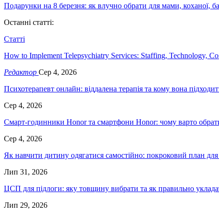
Подарунки на 8 березня: як влучно обрати для мами, коханої, б
Останні статті:
Статті
How to Implement Telepsychiatry Services: Staffing, Technology, C
Редактор
Сер 4, 2026
Психотерапевт онлайн: віддалена терапія та кому вона підходит
Сер 4, 2026
Смарт-годинники Honor та смартфони Honor: чому варто обрати
Сер 4, 2026
Як навчити дитину одягатися самостійно: покроковий план для 
Лип 31, 2026
ЦСП для підлоги: яку товщину вибрати та як правильно уклад
Лип 29, 2026