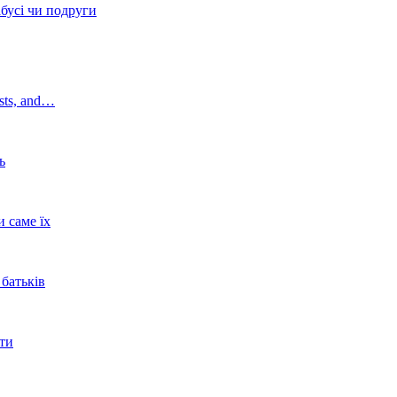
абусі чи подруги
osts, and…
ь
 саме їх
батьків
ати