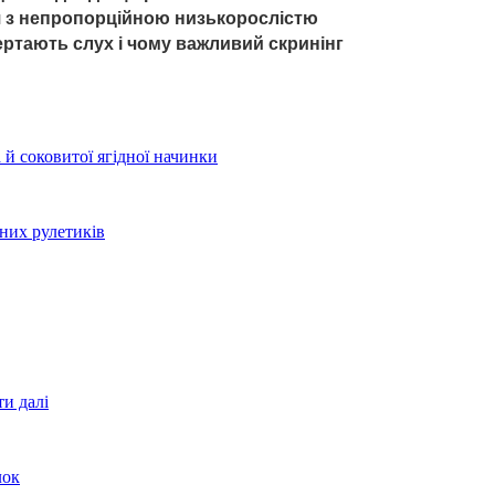
ття з непропорційною низькорослістю
вертають слух і чому важливий скринінг
 й соковитої ягідної начинки
тних рулетиків
ти далі
лок