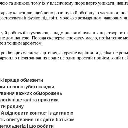
учою та липкою, тому їх у класичному пюре варто уникати, навіт
 гарячу картоплю, щоб воно розтануло й обгорнуло частинки, п
астосувати інфузію: підігріти молоко з розмарином, лавровим ли
су й робить її «гумовою», а надмірне вимішування перетворює п
е домінантою. Порада експерта: спочатку масло, потім тепле мол
е з тонким ароматом.
кроків: крохмалиста картопля, акуратне варіння та делікатне роз
ртоплю після зливання води: це один простий прийом, який найб
які краще обмежити
ки та носогубні складки
ікування важких обморожень
огічні деталі та практика
тити родину
 й відновити контакт із дитиною
ь опитування і як діяти батькам
цетальдегід і що робити