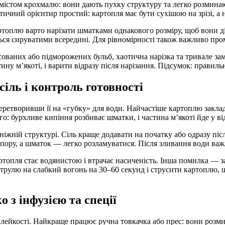
істом крохмалю: вони дають пухку структуру та легко розминаю
чний орієнтир простий: картопля має бути сухішою на зрізі, а 
ртоплю варто нарізати шматками однакового розміру, щоб вони ді
ються сируватими всередині. Для рівномірності також важливо п
ованих або підморожених бульб, хаотична нарізка та тривале зам
ину м’якоті, і варити відразу після нарізання. Підсумок: правил
сіль і контроль готовності
перетворивши її на «губку» для води. Найчастіше картоплю закла
о: бурхливе кипіння розбиває шматки, і частина м’якоті йде у ві
ніжній структурі. Сіль краще додавати на початку або одразу піс
пору, а шматок — легко розламуватися. Після зливання води важ
топля стає водянистою і втрачає насиченість. Інша помилка — 
струлю на слабкий вогонь на 30–60 секунд і струсити картоплю, 
 з інфузією та спеції
лейкості. Найкраще працює ручна товкачка або прес: вони розм