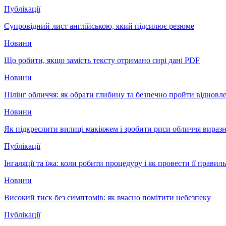
Публікації
Супровідний лист англійською, який підсилює резюме
Новини
Що робити, якщо замість тексту отримано сирі дані PDF
Новини
Пілінг обличчя: як обрати глибину та безпечно пройти відновл
Новини
Як підкреслити вилиці макіяжем і зробити риси обличчя вира
Публікації
Інгаляції та їжа: коли робити процедуру і як провести її правил
Новини
Високий тиск без симптомів: як вчасно помітити небезпеку
Публікації