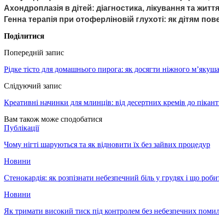
Ахондроплазія в дітей: діагностика, лікування та жи
Генна терапія при отоферліновій глухоті: як дітям по
Поділитися
Попередній запис
Рідке тісто для домашнього пирога: як досягти ніжного м’якуша
Слідуючий запис
Креативні начинки для млинців: від десертних кремів до пікан
Вам також може сподобатися
Публікації
Чому нігті шаруються та як відновити їх без зайвих процедур
Новини
Стенокардія: як розпізнати небезпечний біль у грудях і що роби
Новини
Як тримати високий тиск під контролем без небезпечних поми