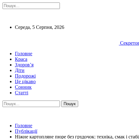
Середа, 5 Серпня, 2026
Секретов
Головне
Краса
Здоров’я
Діти
Подорожі
Це цікаво
Сонник
Статті
Головне
Публікації
Ніжне картопляне пюре без грудочок: техніка, смак і стаб