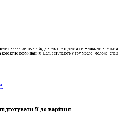
ення визначають, чи буде воно повітряним і ніжним, чи клейким 
 коректне розминання. Далі вступають у гру масло, молоко, спеції
ня
сті
ідготувати її до варіння