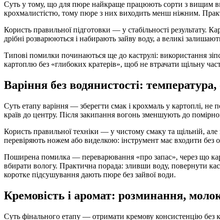
Суть у тому, що для пюре найкраще працюють сорти з вищим вм
крохмалистістю, тому пюре з них виходить менш ніжним. Практи
Користь правильної підготовки — у стабільності результату. Ка
дрібні розварюються і набирають зайву воду, а великі залиша
Типові помилки починаються ще до каструлі: використання зіпс
картоплю без «глибоких кратерів», щоб не втрачати щільну част
Варіння без водянистості: температура, 
Суть етапу варіння — зберегти смак і крохмаль у картоплі, не 
країв до центру. Після закипання вогонь зменшують до помірног
Користь правильної техніки — у чистому смаку та щільній, але 
перевіряють ножем або виделкою: інструмент має входити без о
Поширена помилка — переварювання «про запас», через що кар
вбирати вологу. Практична порада: зливши воду, повернути ка
коротке підсушування дають пюре без зайвої води.
Кремовість і аромат: розминання, молоко
Суть фінального етапу — отримати кремову консистенцію без к