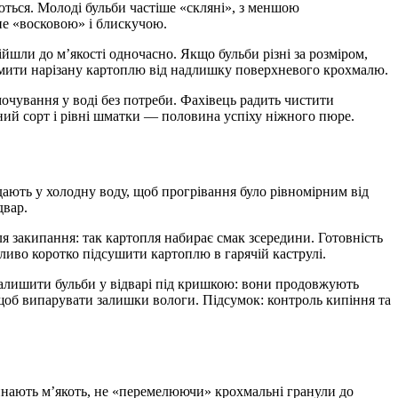
ться. Молоді бульби частіше «скляні», з меншою
не «восковою» і блискучою.
йшли до м’якості одночасно. Якщо бульби різні за розміром,
ромити нарізану картоплю від надлишку поверхневого крохмалю.
очування у воді без потреби. Фахівець радить чистити
ьний сорт і рівні шматки — половина успіху ніжного пюре.
дають у холодну воду, щоб прогрівання було рівномірним від
двар.
ля закипання: так картопля набирає смак зсередини. Готовність
ливо коротко підсушити картоплю в гарячій каструлі.
залишити бульби у відварі під кришкою: вони продовжують
щоб випарувати залишки вологи. Підсумок: контроль кипіння та
инають м’якоть, не «перемелюючи» крохмальні гранули до