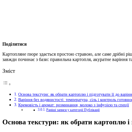
Поділитися
Картопляне пюре здається простою стравою, але саме дрібні ріш
завжди починає з бази: правильна картопля, акуратне варіння та
Зміст
Основа текстури: як обрати картоплю і підготувати її до варін
Варіння без водянистості: температура, сіль і контроль готовно
Кремовість і аромат: розминання, молоко з інфузією та спеції
Раніші записи у категорії Публікації
Основа текстури: як обрати картоплю і п