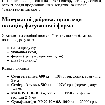
На цій же сторінці є опції на кшталт вибору регіону доставки,
блок “Поради щодо живлення у Telegram” та кнопка
“Завантажити каталог”.
Мінеральні добрива: приклади
позицій, фасування і форма
У каталозі на сторінці продукції видно, що для багатьох
позицій одразу вказані:
назва продукту
упаковка (кг/л)
форма
(гранули, кристал, рідка)
ціна (у гривнях)
Кілька прикладів:
Селітра Salmag, 600 кг
— 10878 грн, форма: гранули 2–
5 мм.
Селітра Anvistar, 500 кг
— 10740 грн, форма: гранули
1–4 мм.
MAKOSH 18+ B, Zn, 500 кг
— 11950 грн, форма:
гранули 2–6 мм.
Сульфоамофос NP 20-20 + 9S, 1000 кг
— 25900 грн,