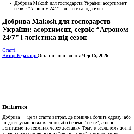
Добрива Makosh для господарств України: асортимент,
сервіс “Агроном 24/7” і логістика під сезон
Добрива Makosh для господарств
України: асортимент, сервіс “Агроном
24/7” і логістика під сезон
Статті
Автор
Редактор
Останнє поновлення
Чер 15, 2026
Поділитися
Добрива — це та стаття витрат, де помилка болить одразу: або
не дотягуємо по живленню, або беремо “не те”, або не
встигаємо по термінах через доставку.
Тому в реальному житті
аграрії шукають не просто “мішок і ціну”, а нормальний