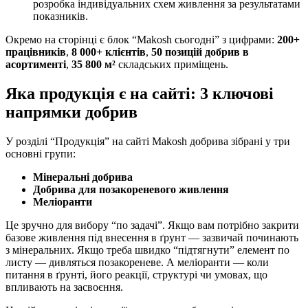
розробка індивідуальних схем живлення за результатами
показників.
Окремо на сторінці є блок “Makosh сьогодні” з цифрами:
200+
працівників
,
8 000+ клієнтів
,
50 позицій добрив в
асортименті
,
35 800 м²
складських приміщень.
Яка продукція є на сайті: 3 ключові
напрямки добрив
У розділі “Продукція” на сайті Makosh добрива зібрані у три
основні групи:
Мінеральні добрива
Добрива для позакореневого живлення
Меліоранти
Це зручно для вибору “по задачі”. Якщо вам потрібно закрити
базове живлення під внесення в ґрунт — зазвичай починають
з мінеральних. Якщо треба швидко “підтягнути” елемент по
листу — дивляться позакореневе. А меліоранти — коли
питання в ґрунті, його реакції, структурі чи умовах, що
впливають на засвоєння.