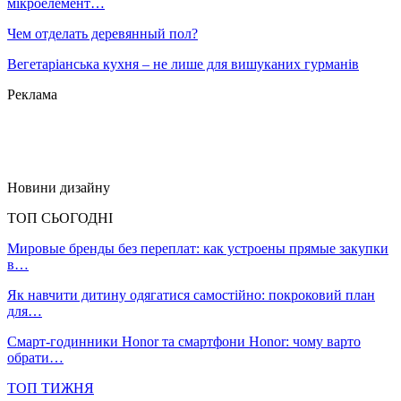
мікроелемент…
Чем отделать деревянный пол?
Вегетаріанська кухня – не лише для вишуканих гурманів
Реклама
Новини дизайну
ТОП СЬОГОДНІ
Мировые бренды без переплат: как устроены прямые закупки
в…
Як навчити дитину одягатися самостійно: покроковий план
для…
Смарт-годинники Honor та смартфони Honor: чому варто
обрати…
ТОП ТИЖНЯ