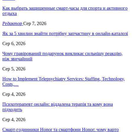
Как выбрать защищенные смарт-часы для спорта и активного
отдыха
Редактор
Сер 7, 2026
Як за 5 хвилин знайти потрібну запчастину в онлайн-каталозі
Сер 6, 2026
Чому гравірований подарунок викликає сильнішу реакцію,
ніж звичайний
Сер 5, 2026
How to Implement Telepsychiatry Services: Staffing, Technology,
Costs,…
Сер 4, 2026
Психотерапевт онлайн: віддалена терапія та кому вона
підходить
Сер 4, 2026
Смарт-годинники Honor та смартфони Honor: чому варто