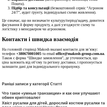
Пошта).
Підбір та консультації
(безкоштовний сервіс “Агроном
24/7”, аудит ґрунту, індивідуальні схеми живлення).
Це означає, що ви визначаєте культуру/період/задачу, дивитеся
фасування й форму продукту, а далі узгоджуєте схему та
логістику з менеджером чи агрономом.
Контакти і швидка взаємодія
На головній сторінці Makosh вказані контакти для зв’язку:
телефон
+380670001005
та email
office@makosh-group.com.ua
.
Також є форма “Швидке замовлення”, де уточнюється, що
ціна залежить від об’єму та регіону доставки, і пропонується
залишити дані для індивідуального прорахунку.
Раніші записи у категорії Статті
Что такое «умные транзакции» и как они улучшают
обмен криптовалют
Хвіст русалки для дітей, дорослий костюм русалки та