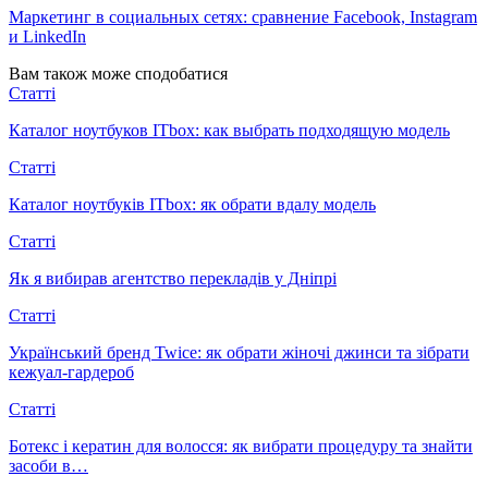
Маркетинг в социальных сетях: сравнение Facebook, Instagram
и LinkedIn
Вам також може сподобатися
Статті
Каталог ноутбуков ITbox: как выбрать подходящую модель
Статті
Каталог ноутбуків ITbox: як обрати вдалу модель
Статті
Як я вибирав агентство перекладів у Дніпрі
Статті
Український бренд Twice: як обрати жіночі джинси та зібрати
кежуал-гардероб
Статті
Ботекс і кератин для волосся: як вибрати процедуру та знайти
засоби в…