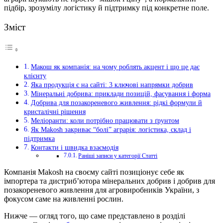
підбір, зрозумілу логістику й підтримку під конкретне поле.
Зміст
Макош як компанія: на чому роблять акцент і що це дає
клієнту
Яка продукція є на сайті: 3 ключові напрямки добрив
Мінеральні добрива: приклади позицій, фасування і форма
Добрива для позакореневого живлення: рідкі формули й
кристалічні рішення
Меліоранти: коли потрібно працювати з ґрунтом
Як Makosh закриває “болі” аграрія: логістика, склад і
підтримка
Контакти і швидка взаємодія
Раніші записи у категорії Статті
Компанія Makosh на своєму сайті позиціонує себе як
імпортера та дистриб’ютора мінеральних добрив і добрив для
позакореневого живлення для агровиробників України, з
фокусом саме на живленні рослин.
Нижче — огляд того, що саме представлено в розділі