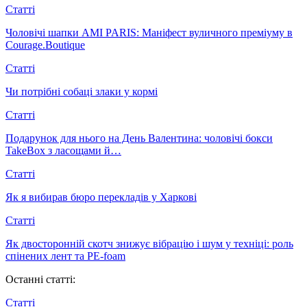
Статті
Чоловічі шапки AMI PARIS: Маніфест вуличного преміуму в
Courage.Boutique
Статті
Чи потрібні собаці злаки у кормі
Статті
Подарунок для нього на День Валентина: чоловічі бокси
TakeBox з ласощами й…
Статті
Як я вибирав бюро перекладів у Харкові
Статті
Як двосторонній скотч знижує вібрацію і шум у техніці: роль
спінених лент та PE-foam
Останні статті:
Статті