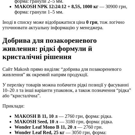
форма: гранули 2–5 мм.
MAKOSH NPK 12:24:12 + 8,5S, 1000 кг
— 30900 грн,
форма: гранули 1–5 мм.
Іноді в списку може відображатися ціна
0 грн
, тож логічно
уточнювати актуальну інформацію у менеджера.
Добрива для позакореневого
живлення: рідкі формули й
кристалічні рішення
Сайт Makosh прямо виділяє “добрива для позакореневого
живлення” як окремий напрям продукції.
У переліку товарів можна побачити рідкі позиції у фасуванні
10–20 л та інші варіанти упаковок, а також позначення “рідка”
або “кристалічна”.
Приклади:
MAKOSH B 11, 10 л
— 2760 грн, форма: рідка.
MAKOSH Seed, 10 л
— 3180 грн, форма: рідка.
Wonder Leaf Mono B 11, 20 л
— 2760 грн.
Wonder Leaf Red, 25 кг
— 3050 грн, форма: