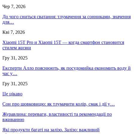
Чер 7, 2026
До чого сниться сватання: тлумачення за сонниками, значення
для…
Кві 7, 2026
Xiaomi 15T Pro и Xiaomi 15T — когда смартфон становится
стилем жизни
Гру 31, 2025
Експерти Алло пояснюють, як посудомийка економить воду й
час у…
Гру 31, 2025
Це цікаво
Сон про шовковицю: як тлумачити колір, смак і дії у…
Журавлина: переваги, властивості та рекомендації по
вживанню
Які продукти багаті на залізо. Залізо: важливий