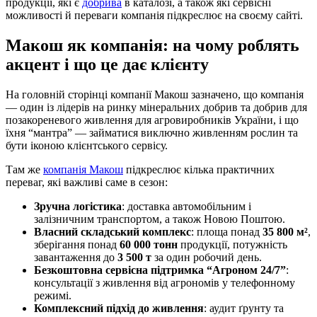
продукції, які є
добрива
в каталозі, а також які сервісні
можливості й переваги компанія підкреслює на своєму сайті.
Макош як компанія: на чому роблять
акцент і що це дає клієнту
На головній сторінці компанії Макош зазначено, що компанія
— один із лідерів на ринку мінеральних добрив та добрив для
позакореневого живлення для агровиробників України, і що
їхня “мантра” — займатися виключно живленням рослин та
бути іконою клієнтського сервісу.
Там же
компанія Макош
підкреслює кілька практичних
переваг, які важливі саме в сезон:
Зручна логістика
: доставка автомобільним і
залізничним транспортом, а також Новою Поштою.
Власний складський комплекс
: площа понад
35 800 м²
,
зберігання понад
60 000 тонн
продукції, потужність
завантаження до
3 500 т
за один робочий день.
Безкоштовна сервісна підтримка “Агроном 24/7”
:
консультації з живлення від агрономів у телефонному
режимі.
Комплексний підхід до живлення
: аудит ґрунту та