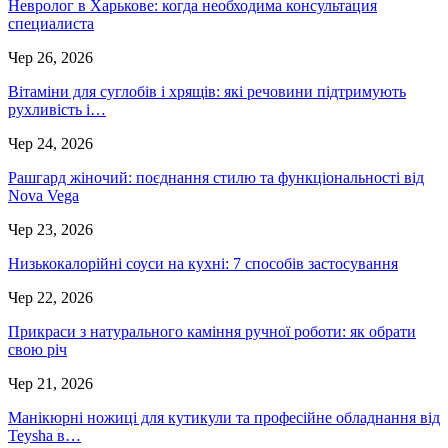
Невролог в Харькове: когда необходима консультация
специалиста
Чер 26, 2026
Вітаміни для суглобів і хрящів: які речовини підтримують
рухливість і…
Чер 24, 2026
Рашгард жіночий: поєднання стилю та функціональності від
Nova Vega
Чер 23, 2026
Низькокалорійні соуси на кухні: 7 способів застосування
Чер 22, 2026
Прикраси з натурального каміння ручної роботи: як обрати
свою річ
Чер 21, 2026
Манікюрні ножиці для кутикули та професійне обладнання від
Teysha в…