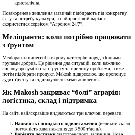
кристалічна.
Позакореневе живлення зазвичай підбирають під конкретну
фазу та потребу культури, а найпростіший варіант —
скористатися сервісом “Агроном 24/7”.
Меліоранти: коли потрібно працювати
з ґрунтом
Меліоранти винесені в окрему категорію поряд з іншими
групами добрив. Це рішення для ситуацій, коли важливо
спершу зрозуміти стан ґрунту та причину проблеми, а вже
потім підбирати продукт. Makosh підкреслює, що пропонує
аудит ґрунту та індивідуальні схеми живлення.
Як Makosh закриває “болі” аграрія:
логістика, склад і підтримка
На сайті найяскравіше виділяються три ключові переваги:
Наявність і швидкість відвантаження
(великий склад і
потужність завантаження до 3 500 т/день).
Варіанти доставки
(автотранспорт, залізниця, Нова