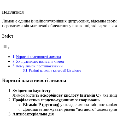
Поділитися
Лимон є одним із найпопулярніших цитрусових, відомим своїми
перевагами він має певні обмеження у вживанні, які варто врах
Зміст
Корисні властивості лимона
Як правильно вживати лимон
Кому лимон протипоказаний
Раніші записи у категорії Це цікаво
Корисні властивості лимона
Зміцнення імунітету
Лимон містить
аскорбінову кислоту (вітамін С)
, яка зм
Профілактика серцево-судинних захворювань
Вітамін Р (рутозид)
у складі лимона зміцнює капіля
Допомагає знижувати рівень “поганого” холестерин
Антибактеріальна дія