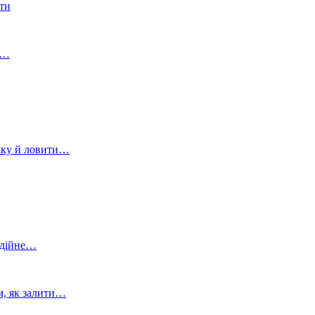
ати
в…
очку й ловити…
адійне…
м, як залити…