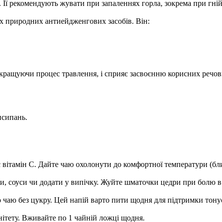
 Її рекомендують жувати при запаленнях горла, зокрема при гнійн
х природних антиейдженгових засобів. Він:
кращуючи процес травлення, і сприяє засвоєнню корисних речов
исипань.
ітамін С. Дайте чаю охолонути до комфортної температури (близ
и, соуси чи додати у випічку. Жуйте шматочки цедри при болю в
 чаю без цукру. Цей напій варто пити щодня для підтримки тонус
нітету. Вживайте по 1 чайній ложці щодня.