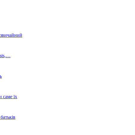
 звичайний
osts,…
ь
 саме їх
батьків