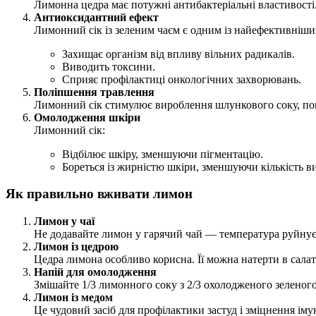
Лимонна цедра має потужні антибактеріальні властивості.
Антиоксидантний ефект
Лимонний сік із зеленим чаєм є одним із найефективніши
Захищає організм від впливу вільних радикалів.
Виводить токсини.
Сприяє профілактиці онкологічних захворювань.
Поліпшення травлення
Лимонний сік стимулює вироблення шлункового соку, по
Омолодження шкіри
Лимонний сік:
Відбілює шкіру, зменшуючи пігментацію.
Бореться із жирністю шкіри, зменшуючи кількість в
Як правильно вживати лимон
Лимон у чаї
Не додавайте лимон у гарячий чай — температура руйнує в
Лимон із цедрою
Цедра лимона особливо корисна. Її можна натерти в салат
Напій для омолодження
Змішайте 1/3 лимонного соку з 2/3 охолодженого зеленого
Лимон із медом
Це чудовий засіб для профілактики застуд і зміцнення іму