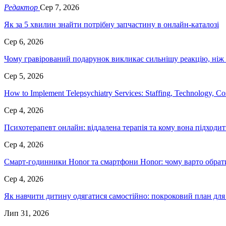
Редактор
Сер 7, 2026
Як за 5 хвилин знайти потрібну запчастину в онлайн-каталозі
Сер 6, 2026
Чому гравірований подарунок викликає сильнішу реакцію, ніж
Сер 5, 2026
How to Implement Telepsychiatry Services: Staffing, Technology, C
Сер 4, 2026
Психотерапевт онлайн: віддалена терапія та кому вона підходит
Сер 4, 2026
Смарт-годинники Honor та смартфони Honor: чому варто обрати
Сер 4, 2026
Як навчити дитину одягатися самостійно: покроковий план для 
Лип 31, 2026