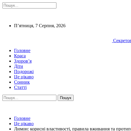
П’ятниця, 7 Серпня, 2026
Секретов
Головне
Краса
Здоров’я
Діти
Подорожі
Це цікаво
Сонник
Статті
Головне
Це цікаво
Лимон: корисні властивості, правила вживання та проти