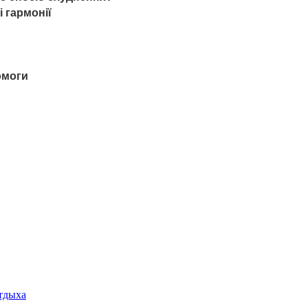
 гармонії
омоги
отдыха