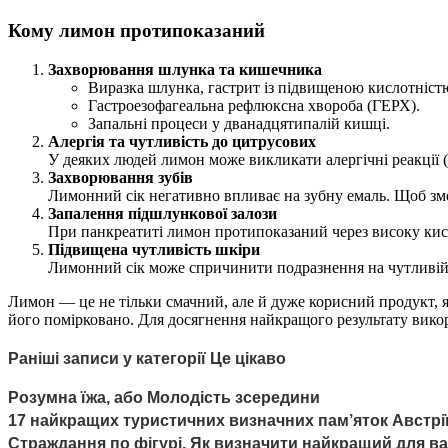
Кому лимон протипоказаний
Захворювання шлунка та кишечника
Виразка шлунка, гастрит із підвищеною кислотніст
Гастроезофагеальна рефлюксна хвороба (ГЕРХ).
Запальні процеси у дванадцятипалій кишці.
Алергія та чутливість до цитрусових
У деяких людей лимон може викликати алергічні реакції (
Захворювання зубів
Лимонний сік негативно впливає на зубну емаль. Щоб зме
Запалення підшлункової залози
При панкреатиті лимон протипоказаний через високу кис
Підвищена чутливість шкіри
Лимонний сік може спричинити подразнення на чутливій 
Лимон — це не тільки смачний, але й дуже корисний продукт, 
його помірковано. Для досягнення найкращого результату вико
Раніші записи у категорії Це цікаво
Розумна їжа, або Молодість зсередини
17 найкращих туристичних визначних пам’яток Австрі
Страждання по фігурі. Як визначити найкращий для в