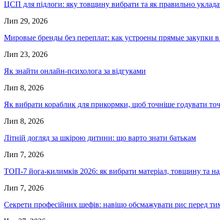
ЦСП для підлоги: яку товщину вибрати та як правильно уклад
Лип 29, 2026
Мировые бренды без переплат: как устроены прямые закупки 
Лип 23, 2026
Як знайти онлайн-психолога за відгуками
Лип 8, 2026
Як вибрати кораблик для прикормки, щоб точніше годувати т
Лип 8, 2026
Літній догляд за шкірою дитини: що варто знати батькам
Лип 7, 2026
ТОП-7 йога-килимків 2026: як вибрати матеріал, товщину та н
Лип 7, 2026
Секрети професійних шефів: навіщо обсмажувати рис перед ти