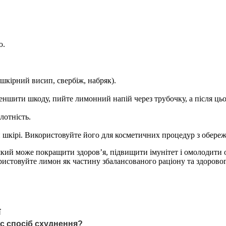
ю.
шкірний висип, свербіж, набряк).
ншити шкоду, пийте лимонний напій через трубочку, а після ць
лотність.
шкірі. Використовуйте його для косметичних процедур з обереж
який може покращити здоров’я, підвищити імунітет і омолодити 
ристовуйте лимон як частину збалансованого раціону та здоровог
ї
ас спосіб схуднення?