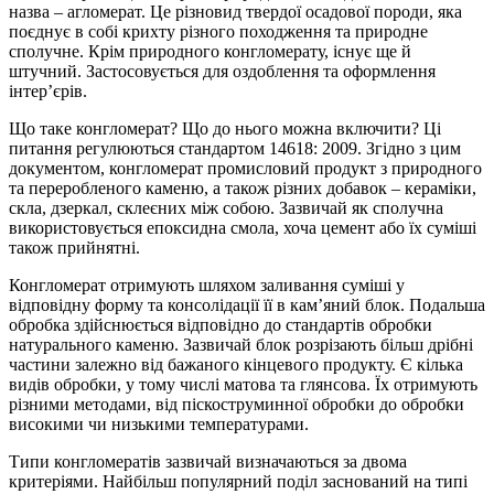
назва – агломерат. Це різновид твердої осадової породи, яка
поєднує в собі крихту різного походження та природне
сполучне. Крім природного конгломерату, існує ще й
штучний. Застосовується для оздоблення та оформлення
інтер’єрів.
Що таке конгломерат? Що до нього можна включити? Ці
питання регулюються стандартом 14618: 2009. Згідно з цим
документом, конгломерат промисловий продукт з природного
та переробленого каменю, а також різних добавок – кераміки,
скла, дзеркал, склеєних між собою. Зазвичай як сполучна
використовується епоксидна смола, хоча цемент або їх суміші
також прийнятні.
Конгломерат отримують шляхом заливання суміші у
відповідну форму та консолідації її в кам’яний блок. Подальша
обробка здійснюється відповідно до стандартів обробки
натурального каменю. Зазвичай блок розрізають більш дрібні
частини залежно від бажаного кінцевого продукту. Є кілька
видів обробки, у тому числі матова та глянсова. Їх отримують
різними методами, від піскоструминної обробки до обробки
високими чи низькими температурами.
Типи конгломератів зазвичай визначаються за двома
критеріями. Найбільш популярний поділ заснований на типі