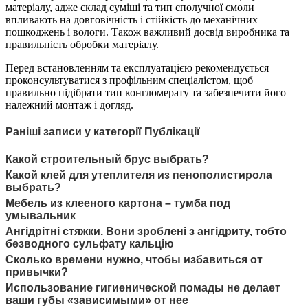
матеріалу, адже склад суміші та тип сполучної смоли
впливають на довговічність і стійкість до механічних
пошкоджень і вологи. Також важливий досвід виробника та
правильність обробки матеріалу.
Перед встановленням та експлуатацією рекомендується
проконсультуватися з профільним спеціалістом, щоб
правильно підібрати тип конгломерату та забезпечити його
належний монтаж і догляд.
Раніші записи у категорії Публікації
Какой строительный брус выбрать?
Какой клей для утеплителя из пенополистирола
выбрать?
Мебель из клееного картона – тумба под
умывальник
Ангідрітні стяжки. Вони зроблені з ангідриту, тобто
безводного сульфату кальцію
Сколько времени нужно, чтобы избавиться от
привычки?
Использование гигиенической помады не делает
ваши губы «зависимыми» от нее