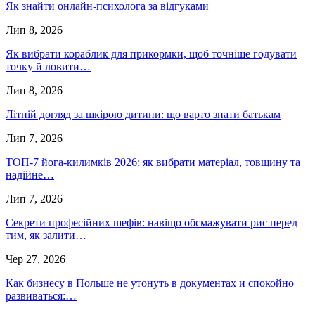
Як знайти онлайн-психолога за відгуками
Лип 8, 2026
Як вибрати кораблик для прикормки, щоб точніше годувати
точку й ловити…
Лип 8, 2026
Літній догляд за шкірою дитини: що варто знати батькам
Лип 7, 2026
ТОП-7 йога-килимків 2026: як вибрати матеріал, товщину та
надійне…
Лип 7, 2026
Секрети професійних шефів: навіщо обсмажувати рис перед
тим, як залити…
Чер 27, 2026
Как бизнесу в Польше не утонуть в документах и спокойно
развиваться:…