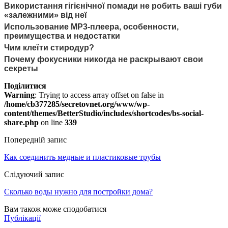
Використання гігієнічної помади не робить ваші губи
«залежними» від неї
Использование MP3-плеера, особенности,
преимущества и недостатки
Чим клеїти стиродур?
Почему фокусники никогда не раскрывают свои
секреты
Поділитися
Warning
: Trying to access array offset on false in
/home/cb377285/secretovnet.org/www/wp-
content/themes/BetterStudio/includes/shortcodes/bs-social-
share.php
on line
339
Попередній запис
Как соединить медные и пластиковые трубы
Слідуючий запис
Сколько воды нужно для постройки дома?
Вам також може сподобатися
Публікації