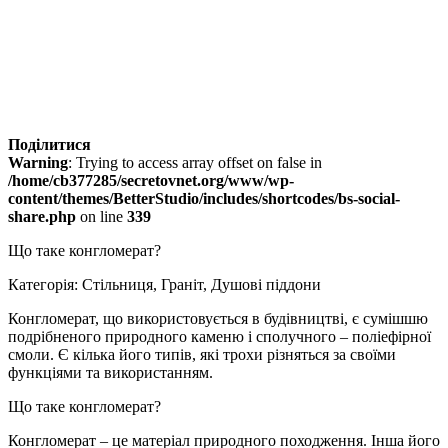
Поділитися
Warning
: Trying to access array offset on false in
/home/cb377285/secretovnet.org/www/wp-
content/themes/BetterStudio/includes/shortcodes/bs-social-
share.php
on line
339
Що таке конгломерат?
Категорія: Стільниця, Граніт, Душові піддони
Конгломерат, що використовується в будівництві, є сумішшю
подрібненого природного каменю і сполучного – поліефірної
смоли. Є кілька його типів, які трохи різняться за своїми
функціями та використанням.
Що таке конгломерат?
Конгломерат – це матеріал природного походження. Інша його