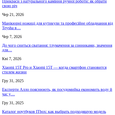
Прикраси з натурального каміння ручної роботи: як обрати
свою річ
Чер 21, 2026
Манікюрні ножиці для кутикули та професійне обладнання від
Teysha в…
Чер 7, 2026
До чого сниться сватання: тлумачення за сонниками, значення
для…
Кві 7, 2026
Xiaomi 15T Pro и Xiaomi 15T — когда смартфон становится
стилем жизни
Гру 31, 2025
Експерти Алло пояснюють, як посудомийка економить воду й
час у…
Гру 31, 2025
Каталог ноутбуков ITbox: как выбрать подходящую модель