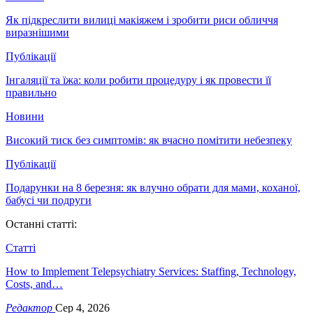
Як підкреслити вилиці макіяжем і зробити риси обличчя
виразнішими
Публікації
Інгаляції та їжа: коли робити процедуру і як провести її
правильно
Новини
Високий тиск без симптомів: як вчасно помітити небезпеку
Публікації
Подарунки на 8 березня: як влучно обрати для мами, коханої,
бабусі чи подруги
Останні статті:
Статті
How to Implement Telepsychiatry Services: Staffing, Technology,
Costs, and…
Редактор
Сер 4, 2026