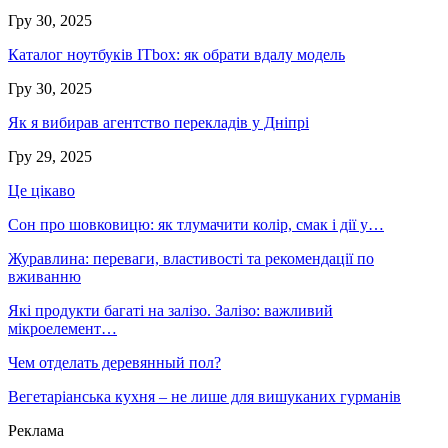
Гру 30, 2025
Каталог ноутбуків ITbox: як обрати вдалу модель
Гру 30, 2025
Як я вибирав агентство перекладів у Дніпрі
Гру 29, 2025
Це цікаво
Сон про шовковицю: як тлумачити колір, смак і дії у…
Журавлина: переваги, властивості та рекомендації по
вживанню
Які продукти багаті на залізо. Залізо: важливий
мікроелемент…
Чем отделать деревянный пол?
Вегетаріанська кухня – не лише для вишуканих гурманів
Реклама