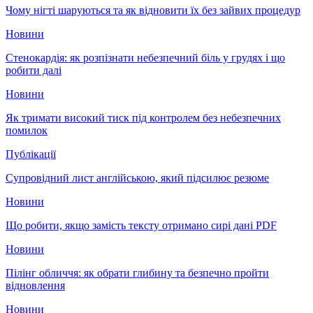
Чому нігті шаруються та як відновити їх без зайвих процедур
Новини
Стенокардія: як розпізнати небезпечний біль у грудях і що
робити далі
Новини
Як тримати високий тиск під контролем без небезпечних
помилок
Публікації
Супровідний лист англійською, який підсилює резюме
Новини
Що робити, якщо замість тексту отримано сирі дані PDF
Новини
Пілінг обличчя: як обрати глибину та безпечно пройти
відновлення
Новини