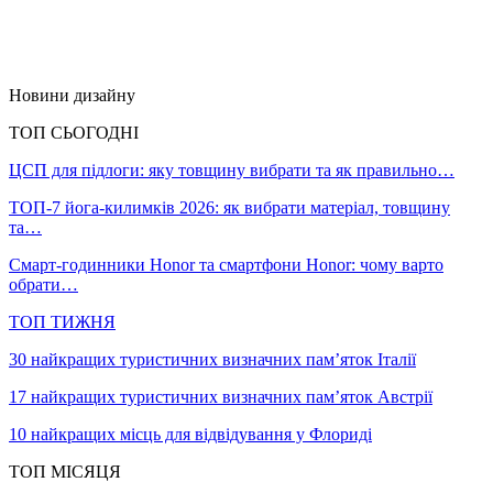
Новини дизайну
ТОП СЬОГОДНІ
ЦСП для підлоги: яку товщину вибрати та як правильно…
ТОП-7 йога-килимків 2026: як вибрати матеріал, товщину
та…
Смарт-годинники Honor та смартфони Honor: чому варто
обрати…
ТОП ТИЖНЯ
30 найкращих туристичних визначних пам’яток Італії
17 найкращих туристичних визначних пам’яток Австрії
10 найкращих місць для відвідування у Флориді
ТОП МІСЯЦЯ