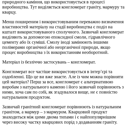
природного каміння, що використовується в процесі
виробництва. Тут виділяється конгломерат граніту, мармуру та
кварцу.
Менш поширеним і використовуваним переважно визначення
властивостей матеріалу на стадії виробництва є поділ на
кшталт використовуваного сполучного. Зазвичай конгломерат
виділяють за допомогою епоксидної смоли, гідравлічного
цементу або їх суміші. Смолу іноді замінюють іншими
полімерами органічної або неорганічної природи, якщо
процес виробництва з їх використанням необоротний.
Матеріал із безліччю застосувань – конгломерат.
Конгломерат все частіше використовується в інтер’єрі та
оздобленні. Що це ви вже знаєте. Але із чим можна порівняти
цей матеріал? Перш за все, конгломерат є альтернативою
виробам з натурального каменю і його зазвичай порівнюють з
ними, хоча сам по собі, як згадувалося вище, не є повністю
натуральним продуктом.
Зазвичай гранітний конгломерат порівнюють із натуральним
гранітом, а мармур – з мармуром. Кварцовий продукт
знаходиться між цими двома типами і є найпопулярнішим
через високу частку кварцових порід з додаванням граніту.