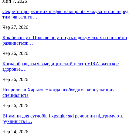
Лип 7, 2026
Секрети професійних шефів: навіщо обсмажувати рис перед
тим, як залити…
Чер 27, 2026
Как бизнесу в Польше не утонуть в документах и спокойно
развиваться:…
Чер 26, 2026
Когда обращаться в медицинский центр VIRA: женское
здоровье,…
Чер 26, 2026
Невролог в Харькове: когда необходима консультация
специалиста
Чер 26, 2026
Вітаміни для суглобів і хрящів: які речовини підтримують
рухливість і…
Чер 24, 2026