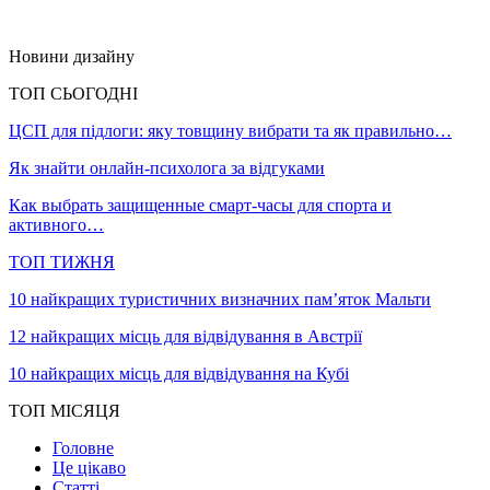
Новини дизайну
ТОП СЬОГОДНІ
ЦСП для підлоги: яку товщину вибрати та як правильно…
Як знайти онлайн-психолога за відгуками
Как выбрать защищенные смарт-часы для спорта и
активного…
ТОП ТИЖНЯ
10 найкращих туристичних визначних пам’яток Мальти
12 найкращих місць для відвідування в Австрії
10 найкращих місць для відвідування на Кубі
ТОП МІСЯЦЯ
Головне
Це цікаво
Статті