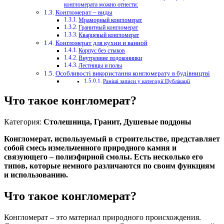
конгломерата можно отнести:
Конгломерат – виды
Мраморный конгломерат
Гранитный конгломерат
Кварцевый конгломерат
Конгломерат для кухни и ванной
Корпус без стыков
Внутренние подоконники
Лестницы и полы
Особливості використання конгломерату в будівництві
Раніші записи у категорії Публікації
Что такое конгломерат?
Категория:
Столешница, Гранит, Душевые поддоны
Конгломерат, используемый в строительстве, представляет
собой смесь измельченного природного камня и
связующего – полиэфирной смолы. Есть несколько его
типов, которые немного различаются по своим функциям
и использованию.
Что такое конгломерат?
Конгломерат – это материал природного происхождения.