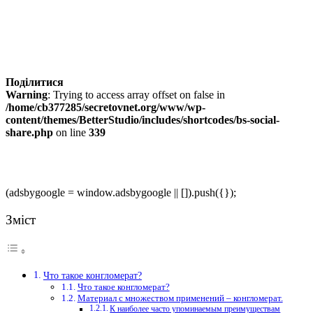
Поділитися
Warning
: Trying to access array offset on false in
/home/cb377285/secretovnet.org/www/wp-
content/themes/BetterStudio/includes/shortcodes/bs-social-
share.php
on line
339
(adsbygoogle = window.adsbygoogle || []).push({});
Зміст
Что такое конгломерат?
Что такое конгломерат?
Материал с множеством применений – конгломерат.
К наиболее часто упоминаемым преимуществам