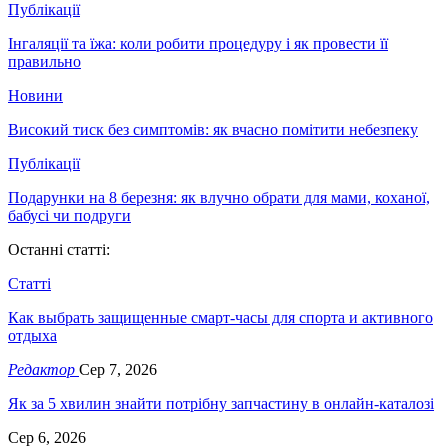
Публікації
Інгаляції та їжа: коли робити процедуру і як провести її
правильно
Новини
Високий тиск без симптомів: як вчасно помітити небезпеку
Публікації
Подарунки на 8 березня: як влучно обрати для мами, коханої,
бабусі чи подруги
Останні статті:
Статті
Как выбрать защищенные смарт-часы для спорта и активного
отдыха
Редактор
Сер 7, 2026
Як за 5 хвилин знайти потрібну запчастину в онлайн-каталозі
Сер 6, 2026