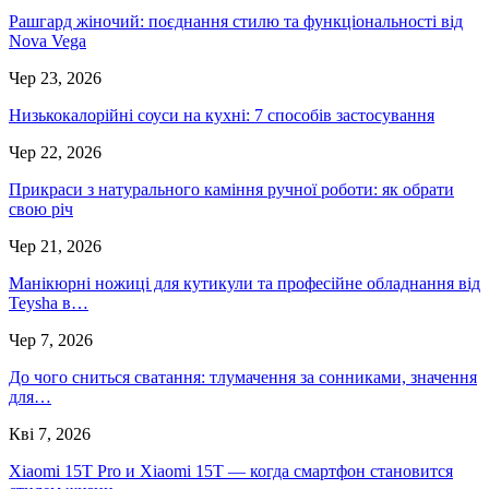
Рашгард жіночий: поєднання стилю та функціональності від
Nova Vega
Чер 23, 2026
Низькокалорійні соуси на кухні: 7 способів застосування
Чер 22, 2026
Прикраси з натурального каміння ручної роботи: як обрати
свою річ
Чер 21, 2026
Манікюрні ножиці для кутикули та професійне обладнання від
Teysha в…
Чер 7, 2026
До чого сниться сватання: тлумачення за сонниками, значення
для…
Кві 7, 2026
Xiaomi 15T Pro и Xiaomi 15T — когда смартфон становится