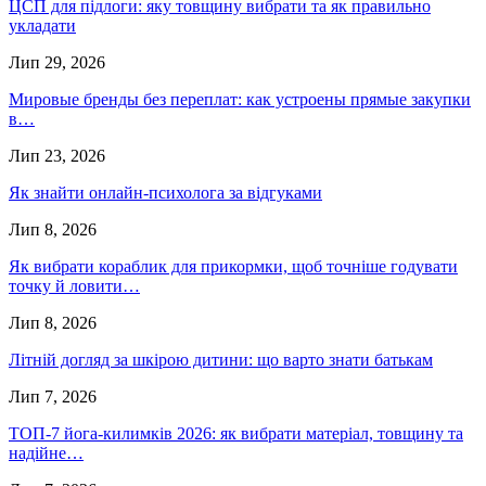
ЦСП для підлоги: яку товщину вибрати та як правильно
укладати
Лип 29, 2026
Мировые бренды без переплат: как устроены прямые закупки
в…
Лип 23, 2026
Як знайти онлайн-психолога за відгуками
Лип 8, 2026
Як вибрати кораблик для прикормки, щоб точніше годувати
точку й ловити…
Лип 8, 2026
Літній догляд за шкірою дитини: що варто знати батькам
Лип 7, 2026
ТОП-7 йога-килимків 2026: як вибрати матеріал, товщину та
надійне…