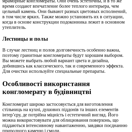
мраморные конгломераты. Они очень эстетичны, и в то же
время создают впечатление более теплого интерьера, чем
цельный камень. Они бывают разных цветовых исполнений,
в том числе ярких. Также можно установить их в ситуации,
когда в основе конструкции подоконника лежит в основном
утеплитель.
Лестницы и полы
В случае лестниц и полов долговечность особенно важна,
поэтому гранитные конгломераты будут хорошим выбором.
Вы можете выбрать любой вариант цвета и дизайна,
добившись как классического, так и современного эффекта.
Для очистки используйте специальные препараты.
Особливості використання
конгломерату в будівництві
Конгломерат широко застосовується для виготовлення
стільниць на кухні, душових піддонів та інших елементів
інтер’єру, де потрібна міцність і естетичний вигляд. Його
можна використовувати для облицювання поверхонь, що
піддаються інтенсивному навантаженню, завдяки поєднанню
природного каменю і смоли.