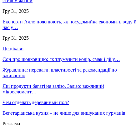
стилем жизни
Гру 31, 2025
Експерти Алло пояснюють, як посудомийка економить воду й
час у…
Гру 31, 2025
Це цікаво
Сон про шовковицю: як тлумачити колір, смак і дії у…
Журавлина: переваги, властивості та рекомендації по
вживанню
Які продукти багаті на залізо. Залізо: важливий
мікроелемент…
Чем отделать деревянный пол?
Вегетаріанська кухня – не лише для вишуканих гурманів
Реклама