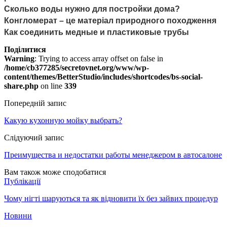
Сколько воды нужно для постройки дома?
Конгломерат – це матеріал природного походження
Как соединить медные и пластиковые трубы
Поділитися
Warning
: Trying to access array offset on false in
/home/cb377285/secretovnet.org/www/wp-
content/themes/BetterStudio/includes/shortcodes/bs-social-
share.php
on line
339
Попередній запис
Какую кухонную мойку выбрать?
Слідуючий запис
Преимущества и недостатки работы менеджером в автосалоне
Вам також може сподобатися
Публікації
Чому нігті шаруються та як відновити їх без зайвих процедур
Новини