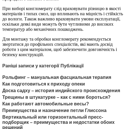
При виборі конгломерату слід враховувати різницю в якості
матеріалів і типах смол, що впливають на міцність і стійкість
до вологи. Також важливо враховувати умови експлуатації,
оскільки деякі види можуть бути чутливими до високих
температур або механічних пошкоджень.
Для монтажу та обробки конгломерату рекомендується
звертатися до профільних спеціалістів, які мають досвід
роботи з цим матеріалом, щоб забезпечити довговічність і
безпеку конструкцій.
Раніші записи у категорії Публікації
Рольфинг – мануальная фасциальная терапия
Как подготовиться к приходу опеки
Доска садху – история индийского происхождения
Трещины в штукатурке – как с ними бороться?
Как работают автомобильные весы?
Преимущества и назначение петли Глиссона
Вертикальный или горизонтальный пресс-
подборщик – преимущества и недостатки обоих
решений