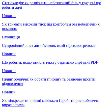
Стенокардія: як розпізнати небезпечний біль у грудях і що
робити далі
Новини
Як тримати високий тиск під контролем без небезпечних
помилок
Публікації
Супровідний лист англійською, який підсилює резюме
Новини
Що робити, якщо замість тексту отримано сирі дані PDF
Новини
Пілінг обличчя: як обрати глибину та безпечно пройти
відновлення
Новини
Як підкреслити вилиці макіяжем і зробити риси обличчя
виразнішими