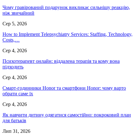
Чому гравірований подарунок викликає сильнішу реакцію,
ніж звичайний
Сер 5, 2026
How to Implement Telepsychiatry Services: Staffing, Technology,
Costs,…
Сер 4, 2026
Психотерапевт онлайн: віддалена терапія та кому вона
підходить
Сер 4, 2026
Смарт-годинники Honor та смартфони Honor: чому варто
обрати саме їх
Сер 4, 2026
Як навчити дитину одягатися самостійно: покроковий план
для батьків
Лип 31, 2026